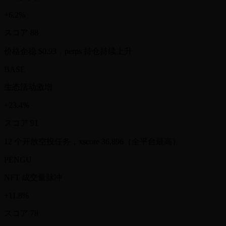
+6.2%
スコア
88
价格企稳 $0.93，perps 持仓持续上升
BASE
生态活动激增
+23.4%
スコア
91
12 个开放空投任务，xscore 36,896（全平台最高）
PENGU
NFT 成交量脉冲
+11.8%
スコア
78