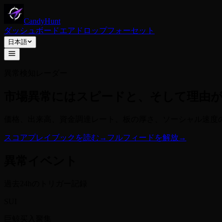
CandyHunt
ダッシュボード
エアドロップ
フォーセット
日本語
異常検知レーダー
市場異常にはスピードと、そして理由
価格、出来高、資金調達レート、板の厚さ、ソーシャル速度
スコアプレイブックを読む
→
フルフィードを解放
→
異常イベント
過去24hのトリガー記録
SUI
巨鲸买入聚集