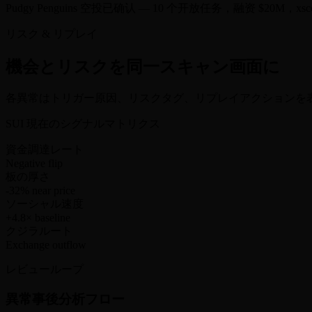
Pudgy Penguins 空投已确认 — 10 个开放任务，融资 $20M，xscore
リスク & リプレイ
機会とリスクを同一スキャン画面に
各異常はトリガー原因、リスクタグ、リプレイアクションを表
SUI 現在のシグナルマトリクス
資金調達レート
Negative flip
板の厚さ
-32% near price
ソーシャル速度
+4.8× baseline
クジラルート
Exchange outflow
レビューループ
異常事後分析フロー