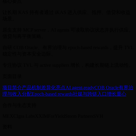
核心要点
让长期 KAS 持有者通过 iKAS 进入供应、抵押、借贷和收益
场景。
原生支持 MCP server，AI agents 可读取协议状态并执行供应、
借贷与再平衡策略。
自研 COB Oracle、有界治理与 epoch-based rewards，提升 TVL
稳定性与资本安全边际。
专注协议 TVL 与 active suppliers 增长，构建长期链上流动性。
页面目录
项目简介
产品机制
差异化亮点
AI agent-ready
COB Oracle
有界治
理与收入分配
Epoch-based rewards
社媒与跨链入口
增长重心
合作与生态支持
MEXC
Igra Labs
XXIM
ForYield
Storm Partners
SVH
资料