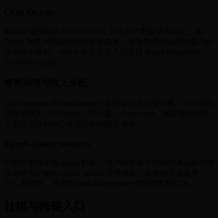
COB Oracle
Kaskad 使用自研 COB Oracle，并发布了配套研究论文。该
Oracle 旨在大幅提高价格操纵成本，使攻击者难以从短窗口价
格操纵中获利。Oracle 研究负责人已获得 Kaspa Ecosystem
Foundation grant。
有界治理与收入分配
DAO treasury 与 Team treasury 在协议层不可变分离：65% 的协
议费用流入 DAO vault，35% 流入 Team vault。固定规则杜绝
了后续治理对核心收益结构的随意修改。
Epoch-based rewards
KSKD 奖励采用 epoch 机制，用户须在每个周期内满足最低供
应规模与足够的 supply uptime 方可领取。该机制旨在提升
TVL 稳定性，并抑制 flash-loan capture 类短期套利行为。
社媒与跨链入口