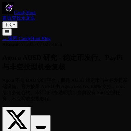
CandyHunt
首页
空投
水龙头
中文
←
返回 CandyHunt Blog
A
Research
/
2026-07-02
/
9 min
Agora AUSD 研究 - 稳定币发行、PayFi
与非空投型机会复核
Agora 不是 DAO 治理平台，而是 AUSD 稳定币与白标发行基
础设施。官方披露 AUSD 由 Agora reserves 100% 支持，docs
给出多链合约、审计与储备透明度；当前没有 Surf 空投任
务，不应写成空投教程。