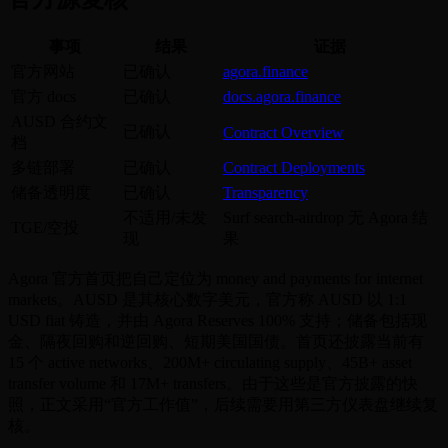
事项
结果
证据
官方网站
已确认
agora.finance
官方 docs
已确认
docs.agora.finance
AUSD 合约文
已确认
Contract Overview
档
多链部署
已确认
Contract Deployments
储备透明度
已确认
Transparency
不适用/未发
Surf search-airdrop 无 Agora 结
TGE/空投
现
果
Agora 官方首页把自己定位为 money and payments for internet
markets。AUSD 是其核心数字美元，官方称 AUSD 以 1:1
USD fiat 铸造，并由 Agora Reserves 100% 支持；储备包括现
金、隔夜回购和逆回购、短期美国国债。首页还披露当前有
15 个 active networks、200M+ circulating supply、45B+ asset
transfer volume 和 17M+ transfers。由于这些是官方披露的快
照，正文采用“官方工作值”，后续需要用第三方仪表盘继续复
核。