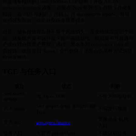
月度储备报告由 Grant Thornton LLP 提供，并按 AICPA
attestation standards 准备。页面在 2026 年列出 1 月到 5 月储备
报告，在 2025 年列出 1 月到 12 月 management reports。对稳
定币研究而言，这比社交任务重要得多。
但是，储备报告存在并不等于风险消失。需要继续跟踪四个问
题：储备组合是否保持短久期和高流动性；赎回是否对普通用
户或仅对合格客户开放；冻结、黑名单和 compliance roles 是
否过强；收益是归 Agora、合作伙伴，还是会以某种方式反馈
给分发网络。
TGE 与任务入口
项目
状态
判断
Surf search-
无 Agora 结果
不作为空投目标
airdrop
Surf project-detail 未给出明确
TGE status
不写发币预期
TGE
更像企业/机构
官方 app
app.agora.finance
入口
任务入口
无官方 points/claim
不建议刷任务