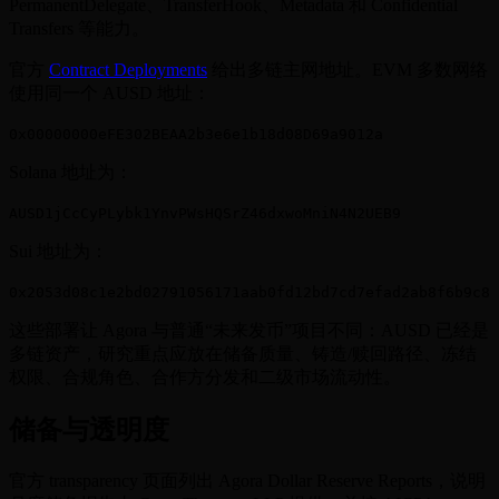
PermanentDelegate、TransferHook、Metadata 和 Confidential
Transfers 等能力。
官方
Contract Deployments
给出多链主网地址。EVM 多数网络
使用同一个 AUSD 地址：
0x00000000eFE302BEAA2b3e6e1b18d08D69a9012a
Solana 地址为：
AUSD1jCcCyPLybk1YnvPWsHQSrZ46dxwoMniN4N2UEB9
Sui 地址为：
0x2053d08c1e2bd02791056171aab0fd12bd7cd7efad2ab8f6b9c89
这些部署让 Agora 与普通“未来发币”项目不同：AUSD 已经是
多链资产，研究重点应放在储备质量、铸造/赎回路径、冻结
权限、合规角色、合作方分发和二级市场流动性。
储备与透明度
官方 transparency 页面列出 Agora Dollar Reserve Reports，说明