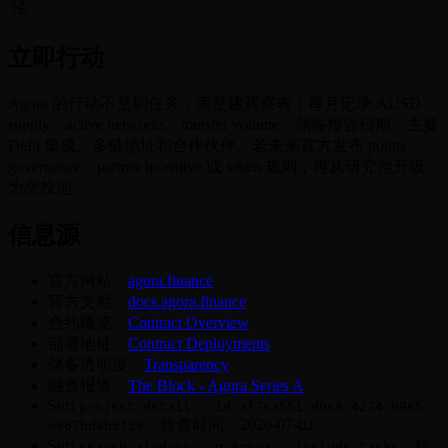
径
立即行动
Agora 的行动不是刷任务，而是建观察表：每月记录 AUSD
supply、active networks、transfer volume、储备报告日期、主要
DeFi 集成、多链地址和合作伙伴。若未来官方发布 points、
governance、partner incentive 或 token 规则，再从研究池升级
为空投池。
信息源
官方网站：
agora.finance
官方文档：
docs.agora.finance
合约概览：
Contract Overview
部署地址：
Contract Deployments
储备透明度：
Transparency
融资报道：
The Block - Agora Series A
Surf
project-detail --id af7ca551-d0c8-4274-99e5-
，核查时间：2026-07-02
e967bd8b5f29
Surf
，核
search-airdrop --q Agora --include-tasks