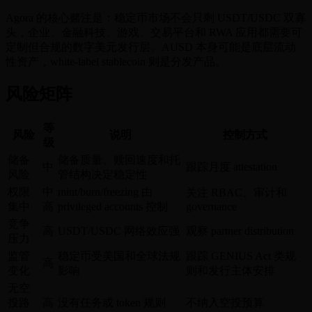
Agora 的核心赌注是：稳定币市场不会只剩 USDT/USDC 双寡
头，企业、金融科技、游戏、交易平台和 RWA 应用都需要可
定制但合规的数字美元发行层。AUSD 本身可能是底层流动
性资产，white-label stablecoin 则是分发产品。
风险矩阵
等
风险
说明
控制方式
级
储备
储备质量、赎回速度和托
中
跟踪月度 attestation
风险
管结构决定稳定性
权限
中
mint/burn/freezing 由
关注 RBAC、审计和
集中
高
privileged accounts 控制
governance
竞争
高
USDT/USDC 网络效应强
观察 partner distribution
压力
监管
稳定币受美国和全球法规
跟踪 GENIUS Act 类规
高
变化
影响
则和发行主体安排
无空
投路
高
没有任务或 token 规则
不纳入空投预算