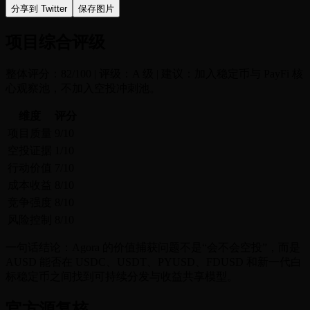
分享到 Twitter
保存图片
项目综合评级
整体评分：82/100 | 评级：A 级 | 建议：加入稳定币与 PayFi 核
心观察池，不加入空投冲刺池。
维度
评分
项目质量
9/10
空投证据
1/10
行动价值
7/10
成本收益
8/10
竞争强度
8/10
风险控制
8/10
一句话结论：Agora 的价值捕获问题不是“会不会空投”，而是
AUSD 能否在 USDC、USDT、PYUSD、FDUSD 和新一代白
标稳定币之间找到可持续分发与收益共享模型。
官方源复核