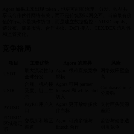
Agora 如果未来出现 token，也更可能和治理、分发、收益共
享或合作伙伴网络有关，而不是传统测试网交互。当前最有价
值的行动不是操作钱包，而是建立数据监控：AUSD supply、
链分布、储备报告、合作协议、DeFi 接入、CEX/DEX 流动性
和监管变化。
竞争格局
项目
主要优势
Agora 的差异
风险
最大流动性与
Agora 很难直接竞争
网络效应壁垒
USDT
全球分发
规模
高
合规、机构接
Agora 可用 partner-
Coinbase/Circle
USDC
受度、链上生
focused 和 white-label
分发强
态
切入
PayPal 用户入
Agora 更开放给多伙
支付巨头资源
PYUSD
口
伴白标
差距
FDUSD/
交易所和地区
Agora 可跨多链与
监管与储备透
区域稳定
渠道
fintech 合作
明度竞争
币