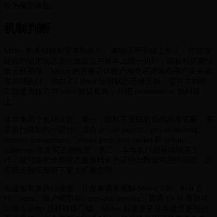
价为确定收益。
机制判断
Miden 的关键机制是本地执行、本地证明和链上验证。传统智
能合约链把状态变化放在公共账本上统一执行，隐私和扩展性
会天然受限。Miden 的方案是让账户和交易逻辑在用户设备或
客户端执行，再由 ZK proof 证明状态迁移正确。官方文档把
它描述为账户与 notes 默认私有，只把 commitments 放到链
上。
这带来两个长期优势。第一，隐私不是钱包层的简单遮蔽，而
是执行模型的一部分，适合 private payroll、private multisig、
treasury management、private prediction market 和 private
stablecoin 等真实金融场景。第二，本地执行如果能稳定工
作，就可能把全局状态瓶颈转化为证明与数据可用性问题，给
高频金融应用留下更大扩展空间。
但这也带来执行难度。开发者需要理解 Miden VM、Rust 合
约、notes、账户模型和 client-side proving。普通 EVM 项目可
以靠 Solidity 迁移降低门槛，Miden 则需要开发者接受更强的