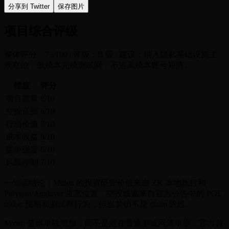
分享到 Twitter
保存图片
项目综合评级
整体评分：73/100 | 评级：B 级 | 建议：纳入隐私基础设施主
观察池，低成本完成测试网，不追高成本账号矩阵。
维度
评分
项目质量
8/10
空投证据
6/10
行动价值
7/10
成本收益
8/10
竞争强度
6/10
风险控制
7/10
一句话结论：Miden 的投资研究价值来自 ZK 本地执行和
Polygon/Agglayer 生态位置，空投线索来自官方公告中的 POL
staker 预期和测试网行为，但当前仍不是 claim 阶段。
Miden 值得单独增加，而不是混在普通测试网清单里。官方首