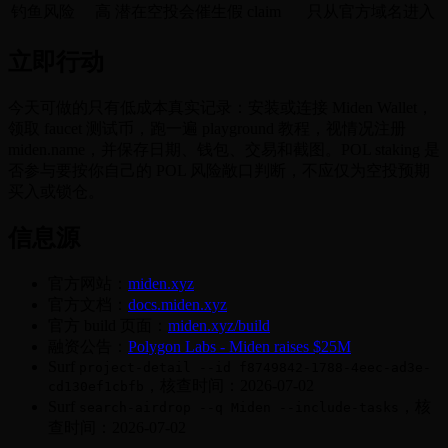
钓鱼风险
高
潜在空投会催生假 claim
只从官方域名进入
立即行动
今天可做的只有低成本真实记录：安装或连接 Miden Wallet，
领取 faucet 测试币，跑一遍 playground 教程，视情况注册
miden.name，并保存日期、钱包、交易和截图。POL staking 是
否参与要按你自己的 POL 风险敞口判断，不应仅为空投预期
买入或锁仓。
信息源
官方网站：
miden.xyz
官方文档：
docs.miden.xyz
官方 build 页面：
miden.xyz/build
融资公告：
Polygon Labs - Miden raises $25M
Surf
project-detail --id f8749842-1788-4eec-ad3e-
，核查时间：2026-07-02
cd130ef1cbfb
Surf
，核
search-airdrop --q Miden --include-tasks
查时间：2026-07-02