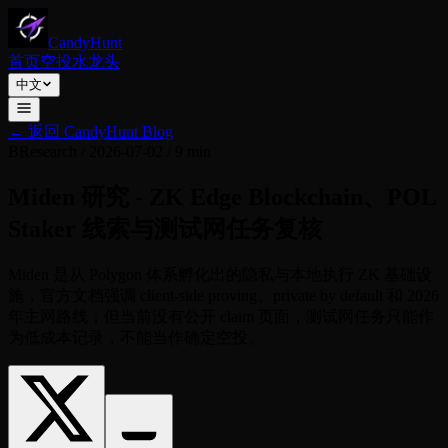
CandyHunt
首页
空投
水龙头
中文
←
返回 CandyHunt Blog
B
Research
/
2026-07-02
/
9 min
Miden 研究 - ZK Edge Blockchain、POL
Staker 线索与测试网任务复核
Miden 是从 Polygon 体系孵化出的隐私与本地执行 ZK 基础设
施，官方文档强调 client-side proving、private by default 和 2026
年主网路线；但当前没有公开 claim 页面，测试网任务只能作
为低成本记录，不能当作确定空投。