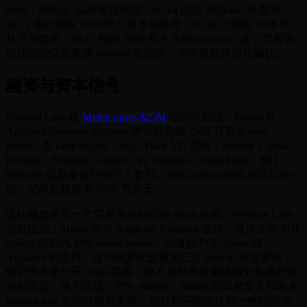
Scan，并给出 2026 年路线图：v0.14 已在 2026-04-30 发布，
v0.15 原计划在 2026 年 6 月下旬发布，v0.16 计划在 2026 年 7
月下旬发布，v0.17 指向 2026 年 9 月初 mainnet。这个节奏说
明现在的交互更像 mainnet 前记录，而不是最终资格确认。
融资与资本信号
Polygon Labs 在
Miden raises $25M
公告中确认，Miden 从
Agglayer Breakout Program 孵化后完成 2500 万美元 seed
round，由 a16z crypto、1kx、Hack VC 领投，Finality Capital
Partners、Symbolic Capital、P2 Ventures、Delta Fund、MH
Ventures 以及多位行业个人参与。Surf project-detail 与该口径一
致，记录总融资为 2500 万美元。
这轮融资还有一个需要单独标记的 token 线索：Polygon Labs
公告提到，Miden 作为 Agglayer Breakout 项目，预计会向 POL
stakers 空投约 10% native tokens，以激励 POL staker 对
Agglayer 的支持。这个线索比普通第三方 airdrop 标签更强，
但它仍不是公开 claim 页面，也不是对所有测试网交互用户的
分配承诺。换句话说，POL staking、Miden 测试网交互和未来
native token 之间可能有关联，但目前不能把任何一种行为等