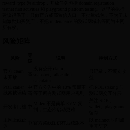
reward_type 为 airdrop，开放任务包括 domain registration、
testnet first activities 和 playground platform testing。这里的执行
建议很保守：只做官方或高置信入口，不批量钱包，不为了未
知激励购买资产，不把 miden.name 的测试网域名等同为主网
所有权。
风险矩阵
等
风险
说明
控制方式
级
没有公开 claim、
官方 claim
只记录，不预支收
高
snapshot、allocation
未开放
益
calculator
POL staker
中
官方公告中的 10% 预期不
把 POL staking 与
线索被误读
高
等于所有测试网用户规则
测试网交互分层
关注 SDK、
Miden 不是简单 EVM 复
开发者门槛
中
wallet、playground
制，生态冷启动更难
留存
主网上线延
以 mainnet 时间点
中
官方路线图仍有后续版本
迟
重开研究