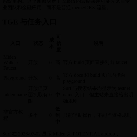
系统重构。这个摩擦决定了 Miden 的最终采用可能先来自专
业团队和金融应用，而不是普通 meme/DEX 流量。
TGE 与任务入口
可
成
入口
状态
信
说明
本
度
Miden
开放
高
官方 build 页面直接列出 faucet
Wallet /
0
Faucet
官方 docs 和 build 页面均指向
Playground
开放
0
高
playground
开放但页
Surf 与搜索结果均显示为 testnet
miden.name
面抓取有
0
中
name 入口，但主站未直接给出明
限
确规则
低
非官方教
多个
0
到
只能辅助操作，不能当资格规则
程
中
Surf 在 2026-07-02 显示 Miden 为 POTENTIAL airdrop，