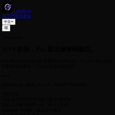
CandyHunt
首页
空投
水龙头
中文
Membership
MVP 阶段，Pro 通过邀请码激活。
Free 用户可以立即开始使用雷达和项目库。Pro 用户通过邀请
码解锁实时信号、AI Brief 和多钱包矩阵。
Free
浏览项目库、查看 Tier List、跟踪单个钱包资格。
开始使用
Airdrop 项目库
全量浏览，前 20 条结果
异动 Feed
每天刷新一次，延迟 6 小时
Watchlist
1 个列表，最多 5 个项目