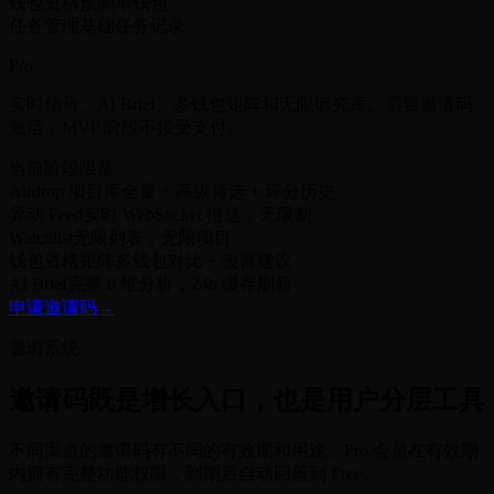
钱包资格预测
单钱包
任务管理
基础任务记录
Pro
实时信号、AI Brief、多钱包矩阵和无限研究库。需要邀请码
激活，MVP 阶段不接受支付。
当前阶段限量
Airdrop 项目库
全量 + 高级筛选 + 评分历史
异动 Feed
实时 WebSocket 推送，无限制
Watchlist
无限列表，无限项目
钱包资格矩阵
多钱包对比 + 改善建议
AI Brief
完整 8 维分析，24h 缓存刷新
申请邀请码
→
邀请系统
邀请码既是增长入口，也是用户分层工具
不同渠道的邀请码有不同的有效期和用途。Pro 会员在有效期
内拥有完整功能权限，到期后自动回落到 Free。