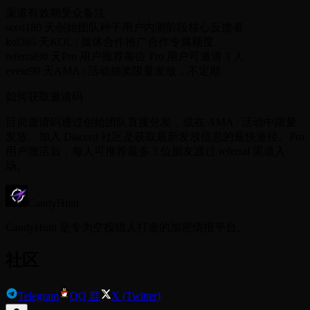
渠道
有效期
受众
备注
seed
180 天
创始团队种子用户
内测阶段核心反馈者
kol
365 天
KOL / 媒体合作
推广合作专属额度
referral
90 天
Pro 用户推荐
每位 Pro 用户可邀请 3 人
event
90 天
AMA / 活动抽奖
限量发放，不定期
如何获取邀请码
目前邀请码通过创始团队直接分发，或在 AMA / 活动中限量
发放。加入 Discord 社区是获取最新发放信息的最快途径。Pro
用户激活后，每人可推荐最多 3 位朋友通过 referral 渠道入
场。
CandyHunt
CandyHunt 是专为空投猎人打造的加密情报平台。
社区
Telegram
QQ 群
X (Twitter)