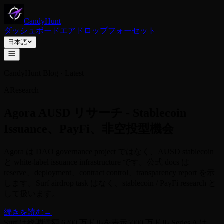
CandyHunt
ダッシュボード
エアドロップ
フォーセット
日本語
CandyHunt Blog · Latest
B
Research
Fhenix リサーチ - FHE Privacy
Computing、CoFHE、テストネット確
認
Fhenix は初期の FHE L2 叙事から、CoFHE と Shielded Mode
を中心にした confidential DeFi infrastructure へ進んでいます。
Surf は potential task を表示しますが、公式 token、TGE、
snapshot、claim rule は未公開です。
続きを読む
→