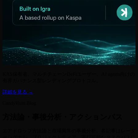
KAS保有者、マルチチェーンDeFiユーザー、AI agents向けの
有界ガバナンス型レンディングプロトコル。
詳細を見る →
CandyHunt Blog
方法論・事後分析・アクションパス
エアドロップ方法論と市場異常の事後分析。各記事はレーダ