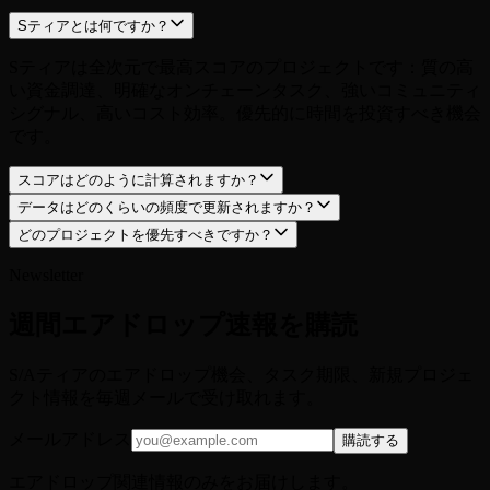
Sティアとは何ですか？
Sティアは全次元で最高スコアのプロジェクトです：質の高
い資金調達、明確なオンチェーンタスク、強いコミュニティ
シグナル、高いコスト効率。優先的に時間を投資すべき機会
です。
スコアはどのように計算されますか？
データはどのくらいの頻度で更新されますか？
どのプロジェクトを優先すべきですか？
Newsletter
週間エアドロップ速報を購読
S/Aティアのエアドロップ機会、タスク期限、新規プロジェ
クト情報を毎週メールで受け取れます。
メールアドレス
購読する