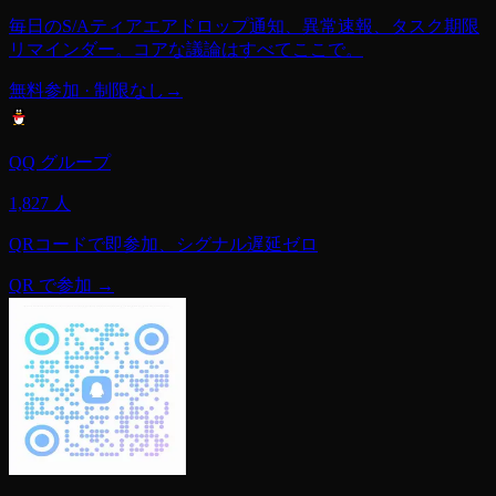
毎日のS/Aティアエアドロップ通知、異常速報、タスク期限
リマインダー。コアな議論はすべてここで。
無料参加 · 制限なし
→
QQ グループ
1,827 人
QRコードで即参加、シグナル遅延ゼロ
QR で参加 →