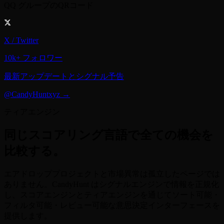
QQ グループのQRコード
X / Twitter
10k+ フォロワー
最新アップデートとシグナル予告
@CandyHuntxyz →
ティアエンジン
同じスコアリング言語で全ての機会を
比較する。
エアドロッププロジェクトと市場異常は孤立したページでは
ありません。CandyHunt はシグナルエンジンで情報を正規化
し、スコアエンジンとティアエンジンを通じてソート可能・
フィルタ可能・レビュー可能な意思決定インターフェースを
提供します。