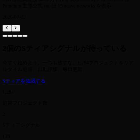
Surf は総調達額 2200 万ドルを表示
Surf は open task 5 件を表
示
公式サイトは 1500 万ドル Series A を開示
2026-07-02
2
個の
Sティアシグナルが待っている
今すぐ始めよう、一つも逃すな。1,284プロジェクトをリア
ルタイム追跡、自動評価、毎日更新。
Sティアを確認する
1,284
追跡プロジェクト数
2
Sティアシグナル
126