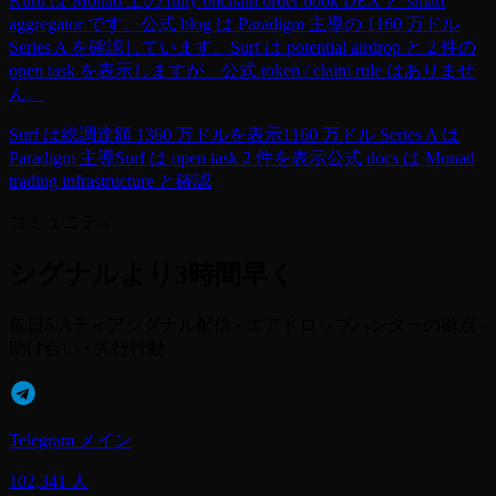
Kuru は Monad 上の fully onchain order book DEX と smart
aggregator です。公式 blog は Paradigm 主導の 1160 万ドル
Series A を確認しています。Surf は potential airdrop と 2 件の
open task を表示しますが、公式 token / claim rule はありませ
ん。
Surf は総調達額 1360 万ドルを表示
1160 万ドル Series A は
Paradigm 主導
Surf は open task 2 件を表示
公式 docs は Monad
trading infrastructure と確認
コミュニティ
シグナルより3時間早く
毎日S/Aティアシグナル配信 · エアドロップハンターの拠点 ·
助け合い · 先行行動
Telegram メイン
102,341 人