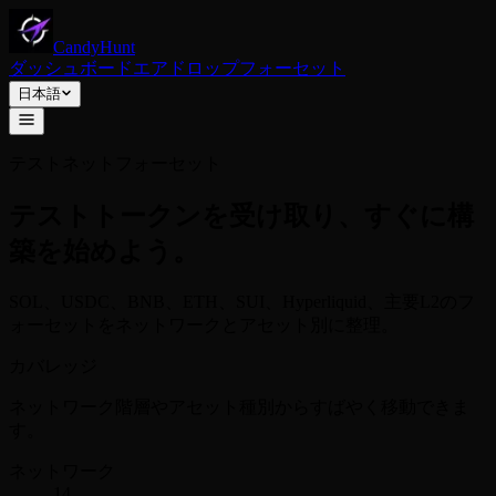
CandyHunt
ダッシュボード
エアドロップ
フォーセット
日本語
テストネットフォーセット
テストトークンを受け取り、すぐに構
築を始めよう。
SOL、USDC、BNB、ETH、SUI、Hyperliquid、主要L2のフ
ォーセットをネットワークとアセット別に整理。
カバレッジ
ネットワーク階層やアセット種別からすばやく移動できま
す。
ネットワーク
14