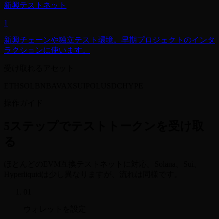
新興テストネット
1
新興チェーンや独立テスト環境。早期プロジェクトのインタ
ラクションに使います。
受け取れるアセット
ETH
SOL
BNB
AVAX
SUI
POL
USDC
HYPE
操作ガイド
5ステップでテストトークンを受け取
る
ほとんどのEVM互換テストネットに対応。Solana、Sui、
Hyperliquidは少し異なりますが、流れは同様です。
01
ウォレットを設定