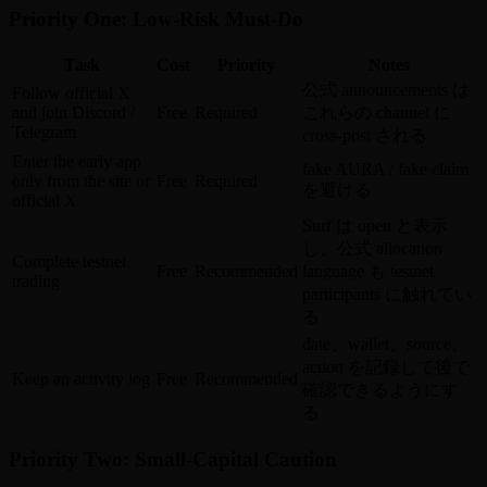
Priority One: Low-Risk Must-Do
Task
Cost
Priority
Notes
公式 announcements は
Follow official X
and join Discord /
Free
Required
これらの channel に
Telegram
cross-post される
Enter the early app
fake AURA / fake claim
only from the site or
Free
Required
を避ける
official X
Surf は open と表示
し、公式 allocation
Complete testnet
Free
Recommended
language も testnet
trading
participants に触れてい
る
date、wallet、source、
action を記録して後で
Keep an activity log
Free
Recommended
確認できるようにす
る
Priority Two: Small-Capital Caution