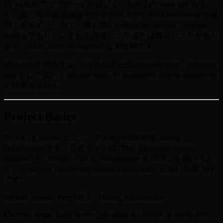
式 AURA アップデートが新しく、Surf 上の open task があ
り、第三者の資金調達データベースでも $8M seed round が確
認できます。一方で、最も強い行動は pre-deposit、staking、
trading であり、いずれも資金リスクまたは取引リスクがあり
ます。token claim や snapshot も未公開です。
2026-06-07 時点では、AURA は公式 incentive point / allocation
unit として扱い、tradable token や guaranteed airdrop entitlement
とは書きません。
Project Basics
BULK は Solana エコシステム向けの高性能 trading
environment です。公式サイトは "One Exchange, Infinite
Markets" と "Power of DEX. Performance of CEX." を掲げてお
り、orderbook / perpetuals trading infrastructure に近い位置づけ
です。
Sector:
Solana · Perp DEX · Trading Infrastructure
Current stage:
Early access / pre-deposit / AURA incentive live