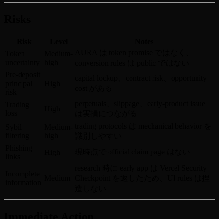
Risks
Risk
Level
Notes
AURA は token promise ではなく、
Token
Medium-
uncertainty
high
conversion rules は public ではない
Pre-deposit
capital lockup、contract risk、opportunity
principal
High
cost がある
risk
perpetuals、slippage、early-product issue
Trading
High
loss
は実損につながる
trading protocols は mechanical behavior を
Sybil
Medium-
filtering
high
識別しやすい
Phishing
現時点で official claim page はない
High
links
research 時に early app は Vercel Security
Incomplete
Medium
Checkpoint を返したため、UI rules は捏
information
造しない
Immediate Action