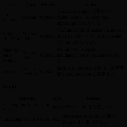
Task
Cost
Priority
Notes
公式 AURA signal は強いが、
Pre-
Medium
Optional
capital lockup、contract risk、
deposit
opportunity cost がある
公式 allocation は stakers / BulkSOL
Staking /
Medium-
Optional
holders に触れるが、over-allocate
BulkSOL
high
の理由にはならない
trading loss、slippage、
Mainnet /
Medium-
early
Optional
liquidation、early-product risk があ
high
trading
る
third-party referrals は避け、説明可
Free to
Referral
Optional
medium
能な real invitation に限定する
Avoid
Behavior
Risk
Reason
Clicking third-party claim
official claim は存在しない
High
links
conversion rules は未公開で、
Large deposits for AURA
High
returns は推定できない