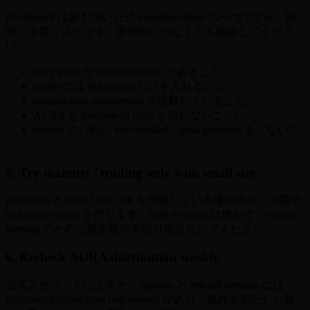
Pre-deposit は最も強い公式 incentive signal の一つですが、同
時に主要リスクです。参加前に少なくとも確認してくださ
い。
entry point が official domain であること;
wallet には risk capital だけを入れること;
holding-time requirement を理解していること;
AURA を guaranteed yield と扱わないこと;
referral のために uncontrolled capital promises をしないこ
と。
5. Try mainnet / trading only with small size
perpetuals と early DEX risk を理解している場合のみ、小額で
real usage record を作ります。high leverage は使わず、volume
farming のために損失取引を繰り返さないでください。
6. Recheck AURA distribution weekly
公式アカウントによると、deposits と referral deposits には
minimum holding-time requirement があり、条件を満たした後