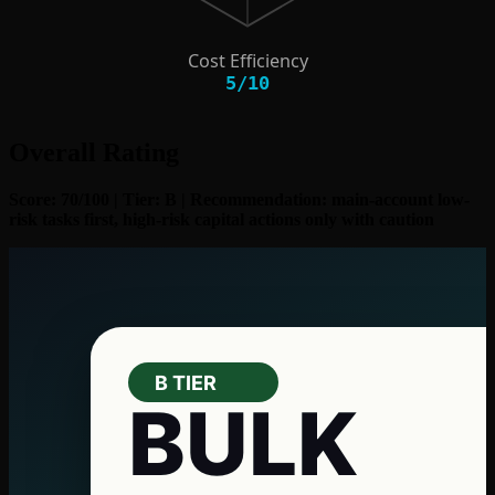
Cost Efficiency
5
/
10
Overall Rating
Score: 70/100 | Tier: B | Recommendation: main-account low-
risk tasks first, high-risk capital actions only with caution