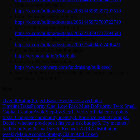
Referral codes official X:
https://x.com/bulktrade/status/2061445969397297518
Official channel safety reminder:
https://x.com/bulktrade/status/2061445973700722740
$15,000,000 deposited official X:
https://x.com/bulktrade/status/2062238791717294543
1,000,000 AURA distribution official X:
https://x.com/bulktrade/status/2063254604557496421
CryptoRank BULK funding page:
https://cryptorank.io/tr/ico/bulk
CoinCarp BULK seed round:
https://www.coincarp.com/fundraising/bulk-seed/
Surf search-airdrop / project-detail / social-user-posts data
fetched on 2026-06-07
目次
Overall Rating
Project Basics
Evidence Layer
Latest
Timeline
Tasks
Priority One: Low-Risk Must-Do
Priority Two: Small-
Capital Caution
Avoid
Step-by-Step
1. Verify official entry points
first
2. Complete community identity
3. Prioritize testnet trading
4.
Decide whether pre-deposit fits your risk budget
5. Try mainnet /
trading only with small size
6. Recheck AURA distribution
weekly
Main Account Strategy
Claim And Token
Status
Risks
Immediate Action
Sources