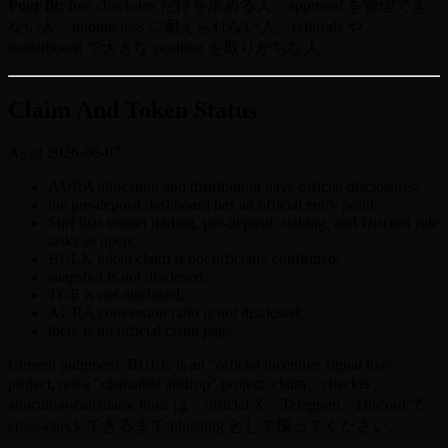
Poor fit:
free check-ins だけを求める人、approval を管理でき
ない人、trading loss に耐えられない人、referrals や
leaderboard で大きな position を取りがちな人。
Claim And Token Status
As of 2026-06-07:
AURA allocation and distribution have official disclosures;
the pre-deposit dashboard has an official entry point;
Surf lists testnet trading, pre-deposit, staking, and Discord role
tasks as open;
BULK token claim is not officially confirmed;
snapshot is not disclosed;
TGE is not disclosed;
AURA conversion ratio is not disclosed;
there is no official claim page.
Current judgment: BULK is an "official incentive signal live"
project, not a "claimable airdrop" project. claim、checker、
allocation-calculator links は、official X、Telegram、Discord で
cross-check できるまで phishing として扱ってください。