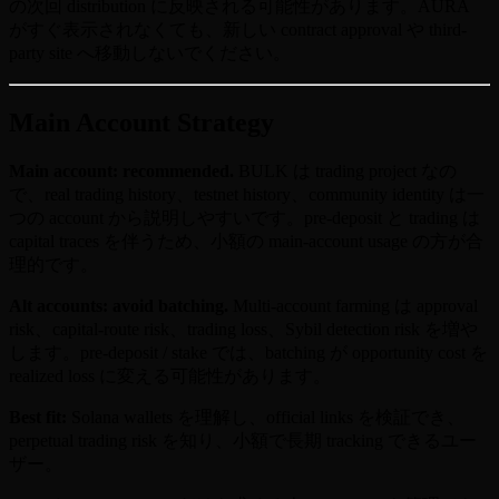
の次回 distribution に反映される可能性があります。AURA
がすぐ表示されなくても、新しい contract approval や third-
party site へ移動しないでください。
Main Account Strategy
Main account: recommended.
BULK は trading project なの
で、real trading history、testnet history、community identity は一
つの account から説明しやすいです。pre-deposit と trading は
capital traces を伴うため、小額の main-account usage の方が合
理的です。
Alt accounts: avoid batching.
Multi-account farming は approval
risk、capital-route risk、trading loss、Sybil detection risk を増や
します。pre-deposit / stake では、batching が opportunity cost を
realized loss に変える可能性があります。
Best fit:
Solana wallets を理解し、official links を検証でき、
perpetual trading risk を知り、小額で長期 tracking できるユー
ザー。