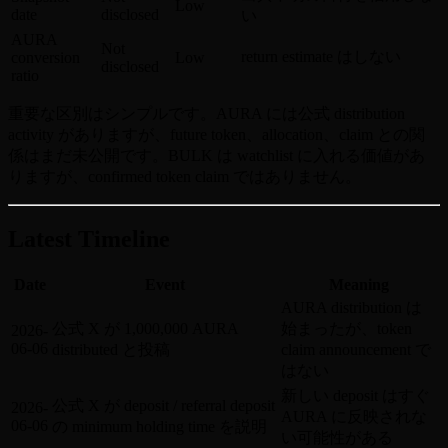
Low
date
disclosed
い
AURA
Not
return estimate はしない
conversion
Low
disclosed
ratio
重要な区別はシンプルです。AURA には公式 distribution
activity がありますが、future token、allocation、claim との関
係はまだ未公開です。BULK は watchlist に入れる価値があ
りますが、confirmed token claim ではありません。
Latest Timeline
Date
Event
Meaning
AURA distribution は
公式 X が 1,000,000 AURA
始まったが、token
2026-
06-06
distributed と投稿
claim announcement で
はない
新しい deposit はすぐ
公式 X が deposit / referral deposit
2026-
AURA に反映されな
06-06
の minimum holding time を説明
い可能性がある