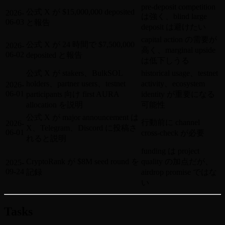
pre-deposit competition
公式 X が $15,000,000 deposited
2026-
は強く、blind large
06-03
と報告
deposit は避けたい
capital action の需要が
公式 X が 24 時間で $7,500,000
2026-
高く、marginal upside
06-02
deposited と報告
は低下しうる
公式 X が stakers、BulkSOL
historical usage、testnet
holders、partner users、testnet
activity、ecosystem
2026-
06-01
participants 向け first AURA
identity が重要になる
allocation を説明
可能性
公式 X が major announcement は
行動前に channel
2026-
X、Telegram、Discord に投稿さ
06-01
cross-check が必要
れると説明
funding は project
CryptoRank が $8M seed round を
quality の加点だが、
2025-
09-24
記録
airdrop promise ではな
い
Tasks