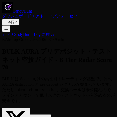
CandyHunt
ダッシュボード
エアドロップ
フォーセット
日本語
←
<- CandyHunt Blog に戻る
B
Airdrop Guide
/
2026-06-07
/
9 min
BULK AURA プリデポジット・テスト
ネット空投ガイド - B Tier Radar Score
70
BULK は Solana 向けの高性能トレーディング基盤で、公式
AURA distribution と pre-deposit シグナルが始まっています。
ただし token、claim、snapshot、交換ルールは未公開なので、
メインアカウントで低リスクのテストネットから進めるのが
安全です。