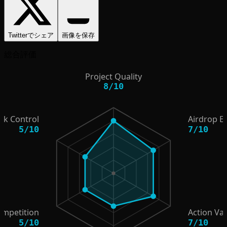
Twitterでシェア
画像を保存
総合評価
Project Quality
8
/
10
isk Control
Airdrop E
5
/
10
7
/
10
ompetition
Action Va
5
/
10
7
/
10