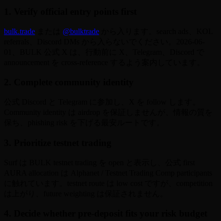
1. Verify official entry points first
bulk.trade
または
@bulktrade
から入ります。search ads、KOL
referrals、Discord DMs から入らないでください。2026-06-
01、BULK 公式 X は、行動前に X、Telegram、Discord で
announcement を cross-reference するよう案内しています。
2. Complete community identity
公式 Discord と Telegram に参加し、X を follow します。
Community identity は airdrop を保証しませんが、情報の質を
保ち、phishing risk を下げる最安ルートです。
3. Prioritize testnet trading
Surf は BULK testnet trading を open と表示し、公式 first
AURA allocation は Alphanet / Testnet Trading Comp participants
に触れています。testnet route は low cost ですが、competition
は上がり、future weighting は保証されません。
4. Decide whether pre-deposit fits your risk budget