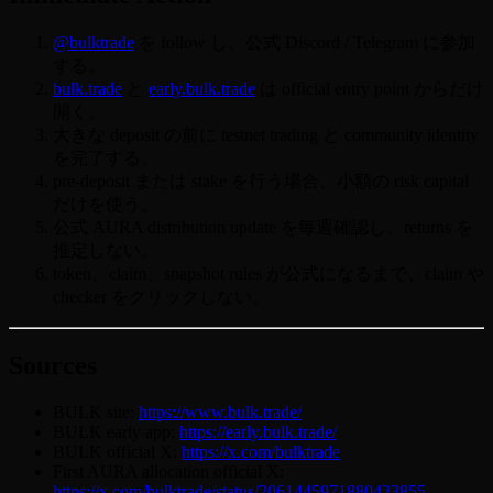
@bulktrade
を follow し、公式 Discord / Telegram に参加
する。
bulk.trade
と
early.bulk.trade
は official entry point からだけ
開く。
大きな deposit の前に testnet trading と community identity
を完了する。
pre-deposit または stake を行う場合、小額の risk capital
だけを使う。
公式 AURA distribution update を毎週確認し、returns を
推定しない。
token、claim、snapshot rules が公式になるまで、claim や
checker をクリックしない。
Sources
BULK site:
https://www.bulk.trade/
BULK early app:
https://early.bulk.trade/
BULK official X:
https://x.com/bulktrade
First AURA allocation official X:
https://x.com/bulktrade/status/2061445971880423855