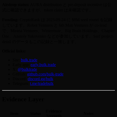
Airdrop status:
AURA distribution と pre-deposit incentive は公
式に確認できますが、token claim は未確認です。
Funding:
CryptoRank は 2025-09-24 に $8M seed round を記録
しています。Robot Ventures と 6th Man Ventures が co-lead
で、Mirana Ventures、Wintermute、Big Brain Holdings、Chapter
One、Anatoly Yakovenko などが参加しています。Surf project-
detail のデータもこの記録と一致します。
Official links:
Site:
bulk.trade
Early app:
early.bulk.trade
X:
@bulktrade
GitHub:
github.com/bulk-trade
Discord:
discord.gg/bulk
Telegram:
t.me/tradebulk
Evidence Layer
Evidence
Item
Status
Notes
Strength