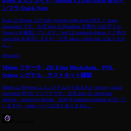
Kuru タスクガイド - Monad CLOB-AMM 取引イ
ンフラ Quick Note
Kuru は Monad 上の fully onchain order book DEX と smart
aggregator です。公式 blog は Paradigm 主導の 1160 万ドル
Series A を確認しています。Surf は potential airdrop と 2 件の
open task を表示しますが、公式 token / claim rule はありませ
ん。
Research
Miden リサーチ - ZK Edge Blockchain、POL
Staker シグナル、テストネット確認
Miden は Polygon エコシステムから生まれた privacy / local-
execution 型 ZK インフラです。公式 docs は client-side
proving、private by default、2026 年 mainnet roadmap を示して
いますが、claim ページはまだありません。
CandyHunt