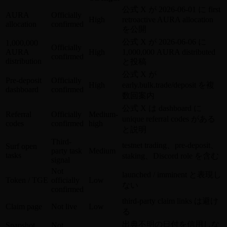
公式 X が 2026-06-01 に first
AURA
Officially
High
retroactive AURA allocation
allocation
confirmed
を公開
公式 X が 2026-06-06 に
1,000,000
Officially
AURA
High
1,000,000 AURA distributed
confirmed
distribution
と投稿
公式 X が
Pre-deposit
Officially
High
early.bulk.trade/deposit を複
dashboard
confirmed
数回案内
公式 X は dashboard に
Referral
Officially
Medium-
unique referral codes がある
codes
confirmed
high
と説明
Third-
testnet trading、pre-deposit、
Surf open
party task
Medium
tasks
staking、Discord role を含む
signal
Not
launched / imminent と表現し
Token / TGE
officially
Low
ない
confirmed
third-party claim links は避け
Claim page
Not live
Low
る
出典不明の日付を信用しな
Snapshot
Not