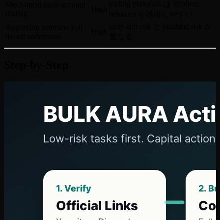
trading protocols は synthetic
Mechanical multi-account
High
trading
behavior を検出しやすい
early app risk と phishing risk が
Approving contracts you
High
do not understand
重なる
Step-by-Step