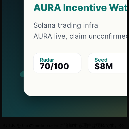
BULK を 0lu の airdrop radar に追加する理由は明確です。公