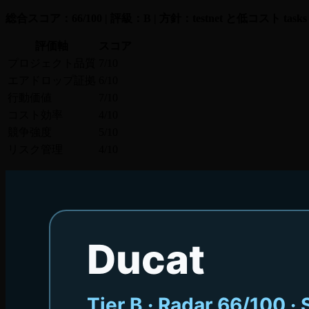
総合スコア：66/100 | 評級：B | 方針：testnet と低コスト tasks を
評価軸
スコア
プロジェクト品質
7/10
エアドロップ証拠
6/10
行動価値
7/10
コスト効率
4/10
競争強度
5/10
リスク管理
4/10