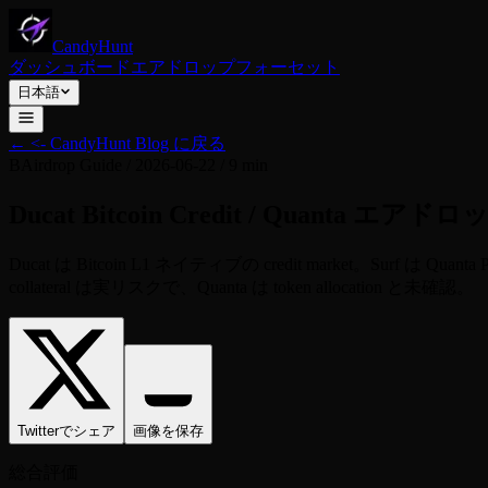
CandyHunt
ダッシュボード
エアドロップ
フォーセット
日本語
←
<- CandyHunt Blog に戻る
B
Airdrop Guide
/
2026-06-22
/
9 min
Ducat Bitcoin Credit / Quan
Ducat は Bitcoin L1 ネイティブの credit market。Surf は Quant
collateral は実リスクで、Quanta は token allocation と未確認。
Twitterでシェア
画像を保存
総合評価