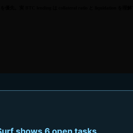
優先。実 BTC lending は collateral ratio と liquidati