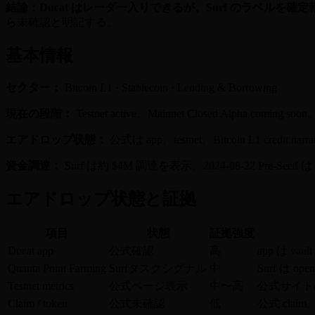
結論：Ducat はレーダー入りできるが、Surf のラベルを
ら未確認と明記する。
基本情報
セクター：
Bitcoin L1 · Stablecoin · Lending & Borrowing
現在の段階：
Testnet active。Mainnet Closed Alpha coming soo
エアドロップ状態：
公式は app、testnet、Bitcoin L1 credit n
資金調達：
Surf は約 $4M 調達を表示。2024-08-22 Pre-Seed は U
エアドロップ状態と証拠
項目
状態
証拠強度
Ducat app
公式確認
高
app は vau
Quanta Point Farming
Surfタスクシグナル
中
Surf は
Testnet metrics
公式ページ表示
中〜高
公式サイトは te
Claim / token
公式未確認
低
公式 claim、