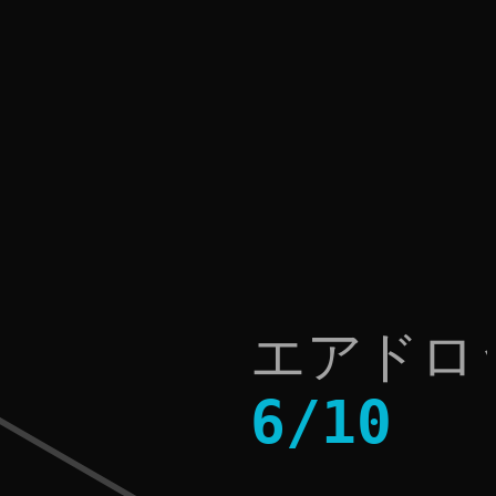
エアドロ
6
/
10