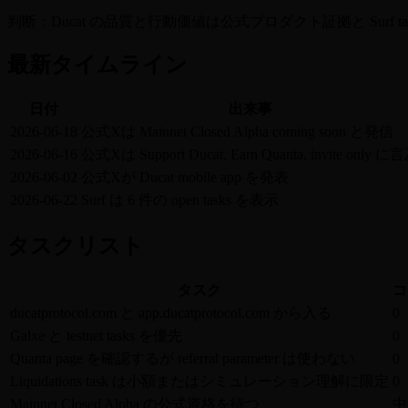
判断：Ducat の品質と行動価値は公式プロダクト証拠と Surf ta
最新タイムライン
日付
出来事
2026-06-18
公式Xは Mainnet Closed Alpha coming soon と発信
2026-06-16
公式Xは Support Ducat, Earn Quanta, invite only に
2026-06-02
公式Xが Ducat mobile app を発表
2026-06-22
Surf は 6 件の open tasks を表示
タスクリスト
タスク
コ
ducatprotocol.com と app.ducatprotocol.com から入る
0
Galxe と testnet tasks を優先
0
Quanta page を確認するが referral parameter は使わない
0
Liquidations task は小額またはシミュレーション理解に限定
0
Mainnet Closed Alpha の公式資格を待つ
中