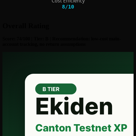
Cost Efficiency
8
/
10
Overall Rating
Score: 74/100 | Tier: B | Recommendation: low-cost main-
account tracking, no return assumptions