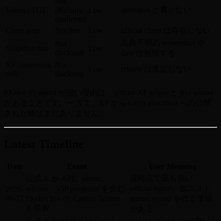
Not
imminent と書かない
Token / TGE
officially
Low
confirmed
Claim page
Not live
Low
official claim は存在しない
出典不明の screenshot や
Not
Snapshot date
Low
disclosed
date は無視する
XP conversion
Not
returns は推定しない
Low
ratio
disclosed
Ekiden の signal が強い理由は、official XP ledger と live testnet
があることです。一方で、XP から token allocation への公開
された橋はまだありません。
Latest Timeline
Date
Event
User Meaning
現時点で最も強い
公式 X が API、points、
official signal。低コスト
referral、VIP programs を含む
2026-
06-12
Ekiden live on Canton Testnet
testnet record を作る価値
を発表
がある