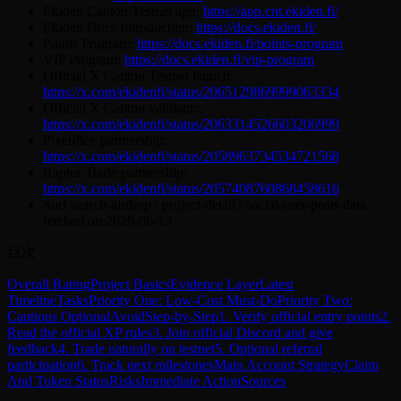
Ekiden Canton Testnet app:
https://app.cnt.ekiden.fi/
Ekiden Docs Introduction:
https://docs.ekiden.fi/
Points Program:
https://docs.ekiden.fi/points-program
VIP Program:
https://docs.ekiden.fi/vip-program
Official X Canton Testnet launch:
https://x.com/ekidenfi/status/2065129869999063334
Official X Canton validator:
https://x.com/ekidenfi/status/2063314526603206999
PixelPlex partnership:
https://x.com/ekidenfi/status/2058963734534721568
Raptor Trade partnership:
https://x.com/ekidenfi/status/2057408760868458616
Surf search-airdrop / project-detail / social-user-posts data
fetched on 2026-06-13
目次
Overall Rating
Project Basics
Evidence Layer
Latest
Timeline
Tasks
Priority One: Low-Cost Must-Do
Priority Two:
Cautious Optional
Avoid
Step-by-Step
1. Verify official entry points
2.
Read the official XP rules
3. Join official Discord and give
feedback
4. Trade naturally on testnet
5. Optional referral
participation
6. Track next milestones
Main Account Strategy
Claim
And Token Status
Risks
Immediate Action
Sources