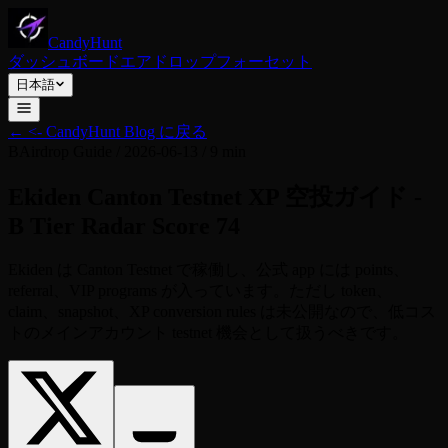
CandyHunt
ダッシュボード
エアドロップ
フォーセット
日本語
←
<- CandyHunt Blog に戻る
B
Airdrop Guide
/
2026-06-13
/
9 min
Ekiden Canton Testnet XP 空投ガイド -
B Tier Radar Score 74
Ekiden は Canton Testnet で稼働し、公式 app には points、
referral、VIP programs が入っています。ただし token、
claim、snapshot、XP conversion rules は未公開なので、低コス
トのメインアカウント testnet 機会として扱うべきです。