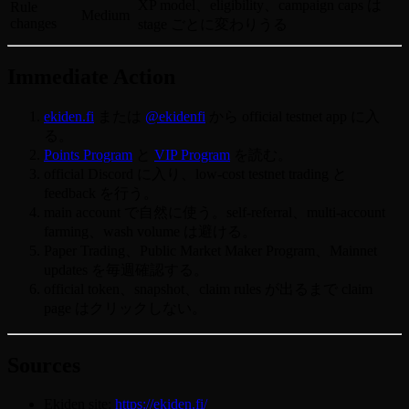
XP model、eligibility、campaign caps は
Rule
Medium
changes
stage ごとに変わりうる
Immediate Action
ekiden.fi
または
@ekidenfi
から official testnet app に入
る。
Points Program
と
VIP Program
を読む。
official Discord に入り、low-cost testnet trading と
feedback を行う。
main account で自然に使う。self-referral、multi-account
farming、wash volume は避ける。
Paper Trading、Public Market Maker Program、Mainnet
updates を毎週確認する。
official token、snapshot、claim rules が出るまで claim
page はクリックしない。
Sources
Ekiden site:
https://ekiden.fi/