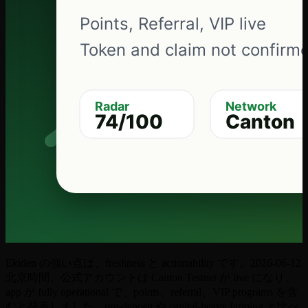
Ekiden の強い点は、freshness と actionability です。2026-06-12
北京時間、公式アカウントは Canton Testnet が live になり、
app が fully operational で、points、referral、VIP programs を含
むと発表しました。pre-deposit や capital-heavy farming と比べ