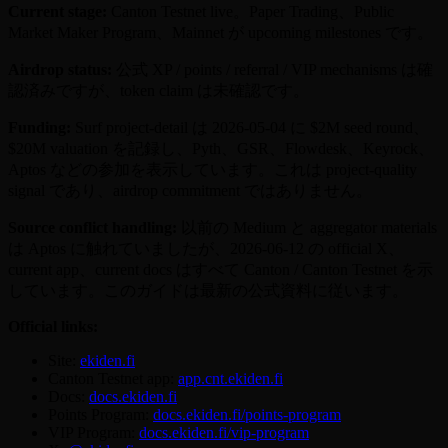
Current stage:
Canton Testnet live。Paper Trading、Public
Market Maker Program、Mainnet が upcoming milestones です。
Airdrop status:
公式 XP / points / referral / VIP mechanisms は確
認済みですが、token claim は未確認です。
Funding:
Surf project-detail は 2026-05-04 に $2M seed round、
$20M valuation を記録し、Pyth、GSR、Flowdesk、Keyrock、
Aptos などの参加を表示しています。これは project-quality
signal であり、airdrop commitment ではありません。
Source conflict handling:
以前の Medium と aggregator materials
は Aptos に触れていましたが、2026-06-12 の official X、
current app、current docs はすべて Canton / Canton Testnet を示
しています。このガイドは最新の公式資料に従います。
Official links:
Site:
ekiden.fi
Canton Testnet app:
app.cnt.ekiden.fi
Docs:
docs.ekiden.fi
Points Program:
docs.ekiden.fi/points-program
VIP Program:
docs.ekiden.fi/vip-program