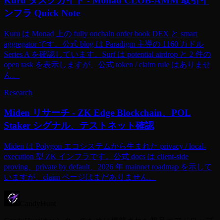
Kuru タスクガイド - Monad CLOB-AMM 取引イ
ンフラ Quick Note
Kuru は Monad 上の fully onchain order book DEX と smart
aggregator です。公式 blog は Paradigm 主導の 1160 万ドル
Series A を確認しています。Surf は potential airdrop と 2 件の
open task を表示しますが、公式 token / claim rule はありませ
ん。
Research
Miden リサーチ - ZK Edge Blockchain、POL
Staker シグナル、テストネット確認
Miden は Polygon エコシステムから生まれた privacy / local-
execution 型 ZK インフラです。公式 docs は client-side
proving、private by default、2026 年 mainnet roadmap を示して
いますが、claim ページはまだありません。
CandyHunt