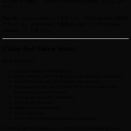
concepts を理解し、Canton ecosystem を長期的に追えるユー
ザー。
Poor fit:
scripted volume だけを狙う人、official domains を確認
できない人、leaderboards で感情的に動く人、XP を token
valuation として扱う人。
Claim And Token Status
As of 2026-06-13:
Canton Testnet is officially live;
points, referral, and VIP programs are officially confirmed;
Points Program and VIP Program docs are live;
Surf marks Ekiden as CONFIRMED / points with open
testnet, social, and role tasks;
token is not officially confirmed;
TGE is not disclosed;
snapshot is not disclosed;
claim is not live;
XP-to-token conversion ratio is not disclosed.
Current judgment: Ekiden is an "official XP mechanism plus low-