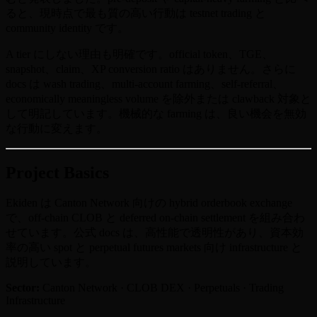
ると、現時点で最も質の高い行動は testnet trading と
community identity です。
A tier にしない理由も明確です。official token、TGE、
snapshot、claim、XP conversion ratio はありません。さらに
docs は wash trading、multi-account farming、self-referral、
economically meaningless volume を除外または clawback 対象と
して明記しています。機械的な farming は、良い機会を無効
な行動に変えます。
Project Basics
Ekiden は Canton Network 向けの hybrid orderbook exchange
で、off-chain CLOB と deferred on-chain settlement を組み合わ
せています。公式 docs は、高性能で透明性があり、資本効
率の高い spot と perpetual futures markets 向け infrastructure と
説明しています。
Sector:
Canton Network · CLOB DEX · Perpetuals · Trading
Infrastructure