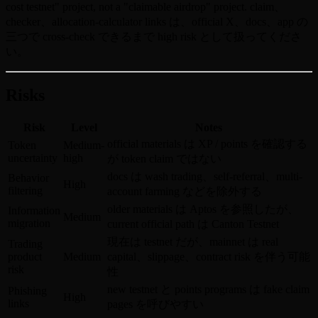
cost testnet" project, not a "claimable airdrop" project. claim、
checker、allocation-calculator links は、official X、docs、app の
三つで cross-check できるまで high risk として扱ってくださ
い。
Risks
Risk
Level
Notes
official materials は XP / points を確認する
Token
Medium-
uncertainty
high
が token claim ではない
docs は wash trading、self-referral、multi-
Behavior
High
filtering
account farming などを除外する
older materials は Aptos を参照したが、
Information
Medium
migration
current official path は Canton Testnet
現在は testnet だが、mainnet は real
Trading
product
Medium
capital、slippage、contract risk を伴う可能
risk
性
new testnet と points programs は fake claim
Phishing
High
links
pages を呼びやすい