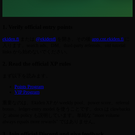
1. Verify official entry points
ekiden.fi
または
@ekidenfi
を開き、その後
app.cnt.ekiden.fi
に
入ります。search ads、DM、third-party referrals、old tutorial
links から始めないでください。
2. Read the official XP rules
まず以下を読みます。
Points Program
VIP Program
重要なのは、Ekiden XP が weekly pool、power score、referral
bonus、ledger-entry model を使うことです。docs は clawbacks
と abuse policy も説明しています。単純な "more volume
always equals more rewards" ではありません。
3. Join official Discord and give feedback