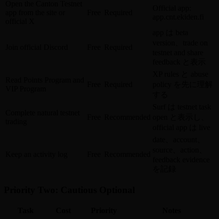
Open the Canton Testnet
Official app:
app from the site or
Free
Required
app.cnt.ekiden.fi
official X
app は beta
version、trade on
Join official Discord
Free
Required
testnet and share
feedback と表示
XP rules と abuse
Read Points Program and
Free
Required
policy を先に理解
VIP Program
する
Surf は testnet task
Complete natural testnet
Free
Recommended
open と表示し、
trading
official app は live
date、account、
source、action、
Keep an activity log
Free
Recommended
feedback evidence
を記録
Priority Two: Cautious Optional
Task
Cost
Priority
Notes