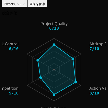
Twitterでシェア
画像を保存
総合評価
Project Quality
8
/
10
isk Control
Airdrop E
6
/
10
7
/
10
ompetition
Action Va
5
/
10
8
/
10