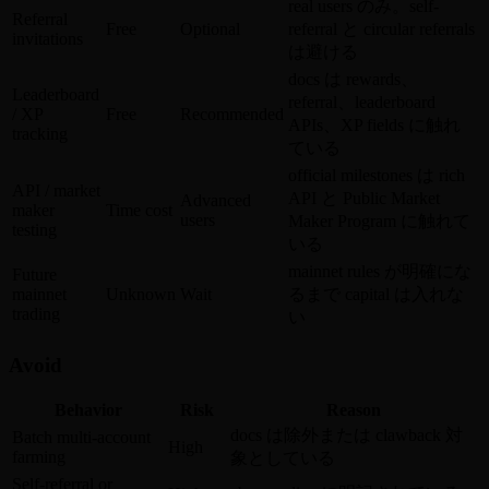
real users のみ。self-
Referral
Free
Optional
referral と circular referrals
invitations
は避ける
docs は rewards、
Leaderboard
referral、leaderboard
/ XP
Free
Recommended
APIs、XP fields に触れ
tracking
ている
official milestones は rich
API / market
API と Public Market
Advanced
maker
Time cost
users
Maker Program に触れて
testing
いる
mainnet rules が明確にな
Future
mainnet
Unknown
Wait
るまで capital は入れな
trading
い
Avoid
Behavior
Risk
Reason
docs は除外または clawback 対
Batch multi-account
High
farming
象としている
Self-referral or