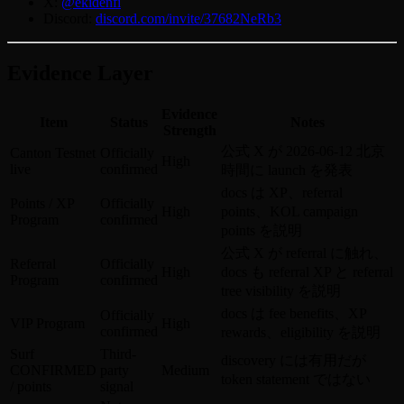
X:
@ekidenfi
Discord:
discord.com/invite/37682NeRb3
Evidence Layer
Evidence
Item
Status
Notes
Strength
公式 X が 2026-06-12 北京
Canton Testnet
Officially
High
live
confirmed
時間に launch を発表
docs は XP、referral
Points / XP
Officially
High
points、KOL campaign
Program
confirmed
points を説明
公式 X が referral に触れ、
Referral
Officially
High
docs も referral XP と referral
Program
confirmed
tree visibility を説明
docs は fee benefits、XP
Officially
VIP Program
High
confirmed
rewards、eligibility を説明
Surf
Third-
discovery には有用だが
CONFIRMED
party
Medium
token statement ではない
/ points
signal