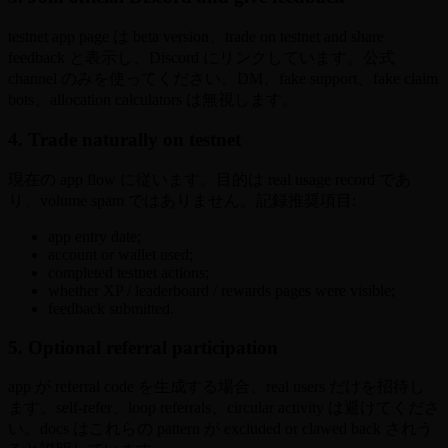
testnet app page は beta version、trade on testnet and share
feedback と表示し、Discord にリンクしています。公式
channel のみを使ってください。DM、fake support、fake claim
bots、allocation calculators は無視します。
4. Trade naturally on testnet
現在の app flow に従います。目的は real usage record であ
り、volume spam ではありません。記録推奨項目:
app entry date;
account or wallet used;
completed testnet actions;
whether XP / leaderboard / rewards pages were visible;
feedback submitted.
5. Optional referral participation
app が referral code を生成する場合、real users だけを招待し
ます。self-refer、loop referrals、circular activity は避けてくださ
い。docs はこれらの pattern が excluded or clawed back されう