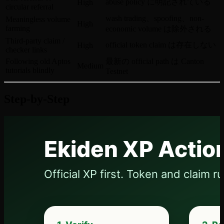
abuse policy に明記されている
High
circular referral
wash trading、spoofing、non-
Meaningless volume
High
farming
economic volume は除外される
Third-party claim /
official token claim は存在しない
High
checker links
Following old Aptos
最新の official path は Canton
Medium
tutorials blindly
Testnet
Step-by-Step