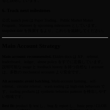
ると説明しています。
6. Track next milestones
公式 launch post は Paper Trading、Public Market Maker
Program、Mainnet を upcoming milestones としています。
snapshot date を推測するより、これらを追跡してください。
Main Account Strategy
Main account: recommended.
Ekiden docs は XP、referral、
leaderboard、ledger、abuse policy をすでに定義しています。
説明可能な usage と feedback history を持つ自然な 1 account
は、多数の mechanical accounts より安全です。
Alt accounts: avoid batching.
Multi-account farming、self-
referral、circular referral、wash trading は high-risk behaviors で
す。trading products は synthetic behavior patterns を検出しやす
い領域です。
Best fit:
product を test し、bug を report し、basic perp / CLOB