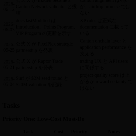
公式 X が Ekiden became a
Canton alignment は強い
2026-
Canton Network validator と投
が、airdrop promise では
06-12
稿
ない
docs lastModified は
XP rules は正式な
2026-
Introduction、Points Program、
documentation に載って
06-03
VIP Program の更新を示す
いる
Canton onchain layer と
公式 X が PixelPlex strategic
2026-
application performance を
05-25
partnership を発表
支える
公式 X が Raptor Trade
trading UX と API users
2026-
05-21
partnership を発表
に関係する
project-quality score は上
Surf が $2M seed round と
2026-
がるが reward certainty で
05-04
$20M valuation を記録
はない
Tasks
Priority One: Low-Cost Must-Do
Task
Cost
Priority
Notes