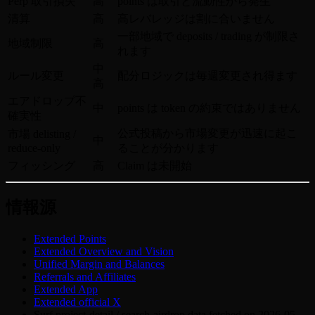
Perp 取引損失
高
points は取引と流動性から発生
清算
高
高レバレッジは割に合いません
一部地域で deposits / trading が制限さ
地域制限
高
れます
中
ルール変更
配分ロジックは毎週変更され得ます
高
エアドロップ不
中
points は token の約束ではありません
確実性
公式投稿から市場変更が迅速に起こ
市場 delisting /
中
reduce-only
ることが分かります
フィッシング
高
Claim は未開始
情報源
Extended Points
Extended Overview and Vision
Unified Margin and Balances
Referrals and Affiliates
Extended App
Extended official X
Surf project-detail / search-airdrop data fetched on 2026-05-