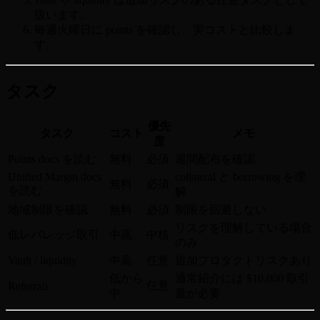
扱います。
毎週火曜日に points を確認し、実コストと比較しま
す。
タスク
優先
タスク
コスト
メモ
度
Points docs を読む
無料
必須
週間配布を確認
Unified Margin docs
collateral と borrowing を理
無料
必須
を読む
解
地域制限を確認
無料
必須
制限を回避しない
リスクを理解している場合
低レバレッジ取引
中高
中核
のみ
Vault / liquidity
中高
任意
追加プロダクトリスクあり
低から
通常紹介には $10,000 取引
任意
Referrals
中
量が必要