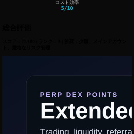
コスト効率
5
/
10
総合評価
スコア：77/100 | ランク：A | 推奨：少額、メインアカウン
ト、厳格なリスク管理