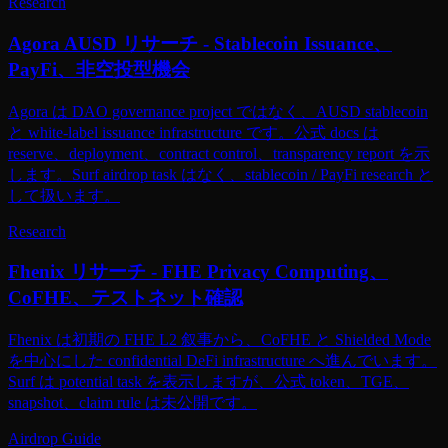
Research
Agora AUSD リサーチ - Stablecoin Issuance、
PayFi、非空投型機会
Agora は DAO governance project ではなく、AUSD stablecoin
と white-label issuance infrastructure です。公式 docs は
reserve、deployment、contract control、transparency report を示
します。Surf airdrop task はなく、stablecoin / PayFi research と
して扱います。
Research
Fhenix リサーチ - FHE Privacy Computing、
CoFHE、テストネット確認
Fhenix は初期の FHE L2 叙事から、CoFHE と Shielded Mode
を中心にした confidential DeFi infrastructure へ進んでいます。
Surf は potential task を表示しますが、公式 token、TGE、
snapshot、claim rule は未公開です。
Airdrop Guide