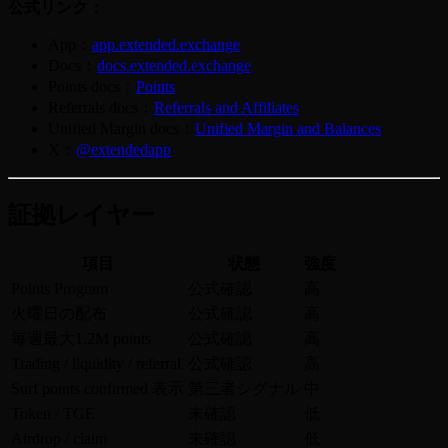
公式リンク：
App：
app.extended.exchange
Docs：
docs.extended.exchange
Points docs：
Points
Referrals docs：
Referrals and Affiliates
Unified Margin docs：
Unified Margin and Balances
X：
@extendedapp
証拠レイヤー
項目
状態
強度
Points Program
公式確認
高
火曜日の配布
公式確認
高
毎週最大1.2M points
公式確認
高
Trading / liquidity / referral
公式確認
高
Surf points confirmed 表示
第三者シグナル
中
Token / TGE
未確認
低
Airdrop / claim
未確認
低