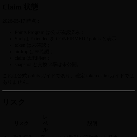
Claim 状態
2026-05-17 時点：
Points Program は公式確認済み；
Surf は Extended を CONFIRMED / points と表示；
token は未確認；
airdrop は未確認；
claim は未開始；
snapshot と交換比率は未公開。
これは公式 points ガイドであり、確定 token claim ガイドでは
ありません。
リスク
レ
リスク
ベ
説明
ル