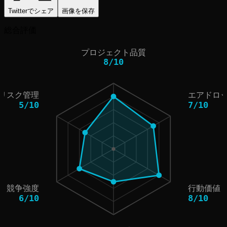
Twitterでシェア
画像を保存
総合評価
プロジェクト品質
8
/
10
リスク管理
エアドロ
5
/
10
7
/
10
競争強度
行動価値
6
/
10
8
/
10