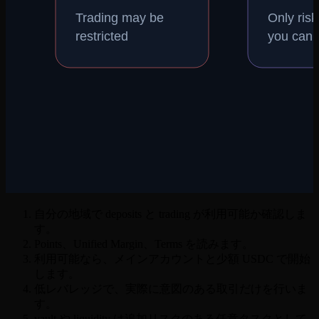
自分の地域で deposits と trading が利用可能か確認しま
す。
Points、Unified Margin、Terms を読みます。
利用可能なら、メインアカウントと少額 USDC で開始
します。
低レバレッジで、実際に意図のある取引だけを行いま
す。
vault や liquidity は追加リスクのある任意タスクとして