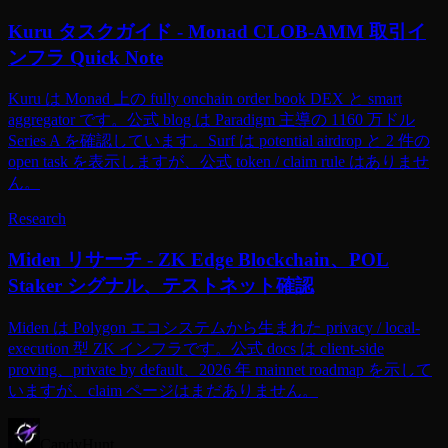
Kuru タスクガイド - Monad CLOB-AMM 取引イ
ンフラ Quick Note
Kuru は Monad 上の fully onchain order book DEX と smart
aggregator です。公式 blog は Paradigm 主導の 1160 万ドル
Series A を確認しています。Surf は potential airdrop と 2 件の
open task を表示しますが、公式 token / claim rule はありませ
ん。
Research
Miden リサーチ - ZK Edge Blockchain、POL
Staker シグナル、テストネット確認
Miden は Polygon エコシステムから生まれた privacy / local-
execution 型 ZK インフラです。公式 docs は client-side
proving、private by default、2026 年 mainnet roadmap を示して
いますが、claim ページはまだありません。
CandyHunt