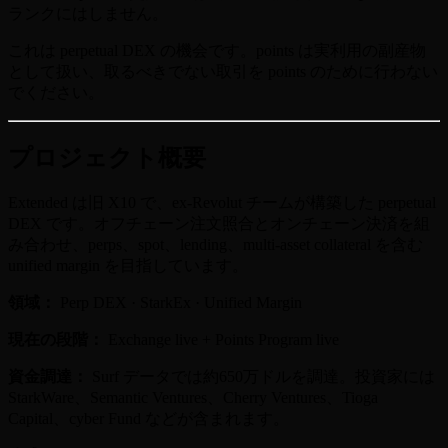
ランクにはしません。
これは perpetual DEX の機会です。points は実利用の副産物
として扱い、取るべきでない取引を points のために行わない
でください。
プロジェクト概要
Extended は旧 X10 で、ex-Revolut チームが構築した perpetual
DEX です。オフチェーン注文照合とオンチェーン決済を組
み合わせ、perps、spot、lending、multi-asset collateral を含む
unified margin を目指しています。
領域：
Perp DEX · StarkEx · Unified Margin
現在の段階：
Exchange live + Points Program live
資金調達：
Surf データでは約650万ドルを調達。投資家には
StarkWare、Semantic Ventures、Cherry Ventures、Tioga
Capital、cyber Fund などが含まれます。