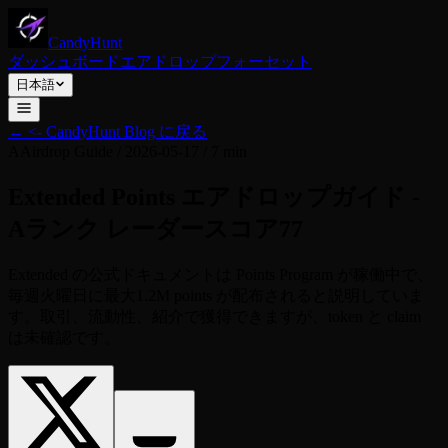
CandyHunt
ダッシュボード
エアドロップ
フォーセット
日本語
←
<- CandyHunt Blog に戻る
A
Airdrop Guide
/
2026-05-17
/
7 min
Extended Points エアドロップガイド -
Aランク レーダースコア77
Extended の公式ドキュメントは Points Program が稼働中で、
毎週火曜日に最大1.2M points が配布されると説明していま
す。取引、流動性、紹介で獲得できますが、token と claim
は未確認です。