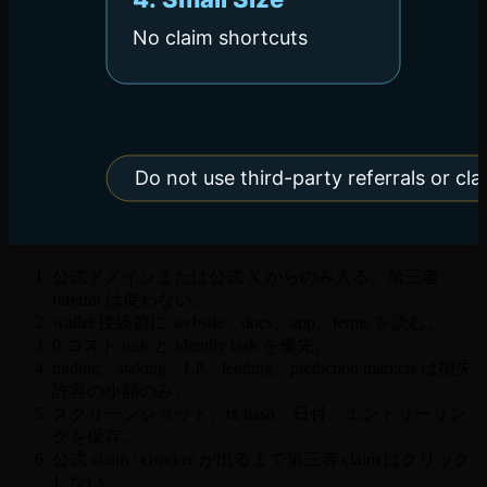
公式ドメインまたは公式 X からのみ入る。第三者
referral は使わない。
wallet 接続前に website、docs、app、terms を読む。
0 コスト task と identity task を優先。
trading、staking、LP、lending、prediction markets は損失
許容の小額のみ。
スクリーンショット、tx hash、日付、エントリーリン
クを保存。
公式 claim / checker が出るまで第三者 claim はクリック
しない。