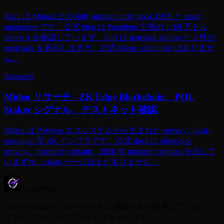
Kuru は Monad 上の fully onchain order book DEX と smart
aggregator です。公式 blog は Paradigm 主導の 1160 万ドル
Series A を確認しています。Surf は potential airdrop と 2 件の
open task を表示しますが、公式 token / claim rule はありませ
ん。
Research
Miden リサーチ - ZK Edge Blockchain、POL
Staker シグナル、テストネット確認
Miden は Polygon エコシステムから生まれた privacy / local-
execution 型 ZK インフラです。公式 docs は client-side
proving、private by default、2026 年 mainnet roadmap を示して
いますが、claim ページはまだありません。
CandyHunt
CandyHuntはハンターのために構築された暗号エアドロップ
インテリジェンスプラットフォームです。