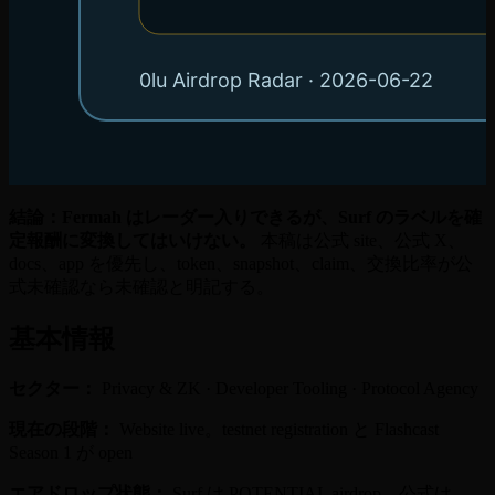
結論：Fermah はレーダー入りできるが、Surf のラベルを確
定報酬に変換してはいけない。
本稿は公式 site、公式 X、
docs、app を優先し、token、snapshot、claim、交換比率が公
式未確認なら未確認と明記する。
基本情報
セクター：
Privacy & ZK · Developer Tooling · Protocol Agency
現在の段階：
Website live。testnet registration と Flashcast
Season 1 が open
エアドロップ状態：
Surf は POTENTIAL airdrop。公式は