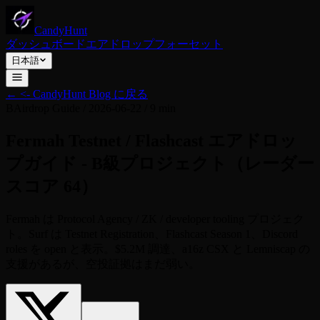
CandyHunt
ダッシュボード
エアドロップ
フォーセット
日本語
←
<- CandyHunt Blog に戻る
B
Airdrop Guide
/
2026-06-22
/
9 min
Fermah Testnet / Flashcast エアドロッ
プガイド - B級プロジェクト（レーダー
スコア 64）
Fermah は Protocol Agency / ZK / developer tooling プロジェク
ト。Surf は Testnet Registration、Flashcast Season 1、Discord
roles を open と表示。$5.2M 調達、a16z CSX と Lemniscap の
支援があるが、空投証拠はまだ弱い。