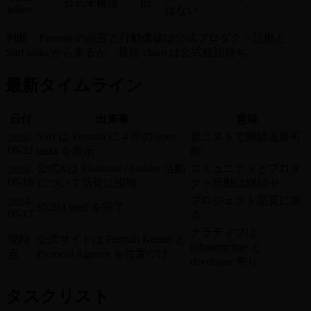
公式未確認
低
token
はない
判断：Fermah の品質と行動価値は公式プロダクト証拠と
Surf tasks から来るが、最終 claim は公式確認待ち。
最新タイムライン
日付
出来事
意味
Surf は Fermah に 4 件の open
低コストで継続追跡可
2026-
06-22
tasks を表示
能
公式Xは Flashcast / builder 活動
コミュニティとプロダ
2026-
06-18
について活発に投稿
クト活動は継続中
プロジェクト品質に加
2024-
$5.2M seed を完了
09-17
点
ナラティブは
現時
公式サイトは Fermah Kernel と
infrastructure と
点
Protocol Agency を位置づけ
developer 寄り
タスクリスト