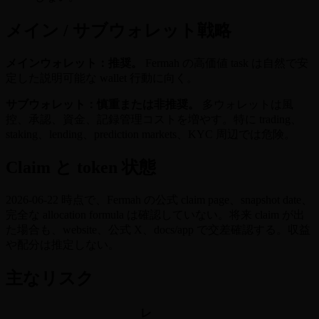
メイン / サブウォレット戦略
メインウォレット：推奨。
Fermah の高価値 task は自然で安
定した説明可能な wallet 行動に向く。
サブウォレット：慎重または非推奨。
多ウォレットは風
控、承認、資金、記録管理コストを増やす。特に trading、
staking、lending、prediction markets、KYC 周辺では危険。
Claim と token 状態
2026-06-22 時点で、Fermah の公式 claim page、snapshot date、
完全な allocation formula は確認していない。将来 claim が出
た場合も、website、公式 X、docs/app で交差確認する。収益
や配分は推定しない。
主なリスク
レ