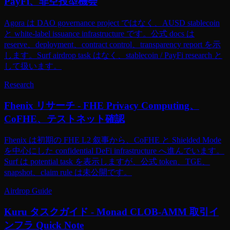
PayFi、非空投型機会
Agora は DAO governance project ではなく、AUSD stablecoin
と white-label issuance infrastructure です。公式 docs は
reserve、deployment、contract control、transparency report を示
します。Surf airdrop task はなく、stablecoin / PayFi research と
して扱います。
Research
Fhenix リサーチ - FHE Privacy Computing、
CoFHE、テストネット確認
Fhenix は初期の FHE L2 叙事から、CoFHE と Shielded Mode
を中心にした confidential DeFi infrastructure へ進んでいます。
Surf は potential task を表示しますが、公式 token、TGE、
snapshot、claim rule は未公開です。
Airdrop Guide
Kuru タスクガイド - Monad CLOB-AMM 取引イ
ンフラ Quick Note