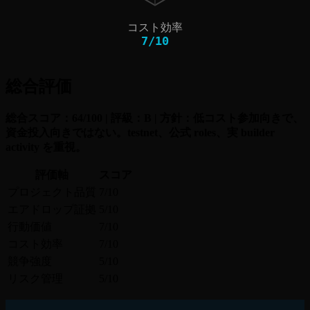
コスト効率
7
/
10
総合評価
総合スコア：64/100 | 評級：B | 方針：低コスト参加向きで、
資金投入向きではない。testnet、公式 roles、実 builder
activity を重視。
評価軸
スコア
プロジェクト品質
7/10
エアドロップ証拠
5/10
行動価値
7/10
コスト効率
7/10
競争強度
5/10
リスク管理
5/10