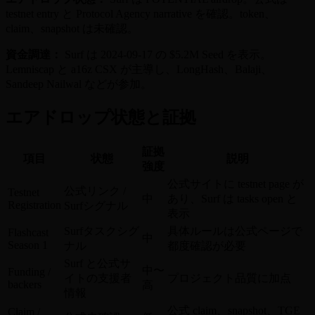
testnet entry と Protocol Agency narrative を確認。token、
claim、snapshot は未確認。
資金調達：
Surf は 2024-09-17 の $5.2M Seed を表示。
Lemniscap と a16z CSX が主導し、LongHash、Balaji、
Sandeep Nailwal などが参加。
エアドロップ状態と証拠
証拠
項目
状態
説明
強度
公式サイトに testnet page が
公式リンク /
Testnet
中
あり、Surf は tasks open と
Registration
Surfシグナル
表示
Surfタスクシグ
具体ルールは公式ページで
Flashcast
中
Season 1
ナル
都度確認が必要
Surf と公式サ
中〜
Funding /
イトの支援者
プロジェクト品質に加点
backers
高
情報
公式 claim、snapshot、TGE
Claim /