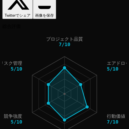
Twitterでシェア
画像を保存
総合評価
プロジェクト品質
7
/
10
リスク管理
エアドロ
5
/
10
5
/
10
競争強度
行動価値
5
/
10
7
/
10