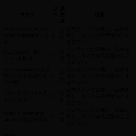
コ
優
タスク
ス
先
説明
ト
度
fermah.xyz/testnet から
公式リンクのみ使い、記録を
必
testnet registration に入
0
残し、タスクを確定配分と見
須
る
なさない。
公式リンクのみ使い、記録を
公式Discordに参加し
必
0
残し、タスクを確定配分と見
て role を取得
須
なさない。
Flashcast Season 1 は公
公式リンクのみ使い、記録を
必
式リンクを確認して
0
残し、タスクを確定配分と見
須
から参加
なさない。
公式リンクのみ使い、記録を
Galxe または form 系
任
0
残し、タスクを確定配分と見
タスクを完了
意
なさない。
公式リンクのみ使い、記録を
testnet と community
必
0
残し、タスクを確定配分と見
identity の記録を保存
須
なさない。