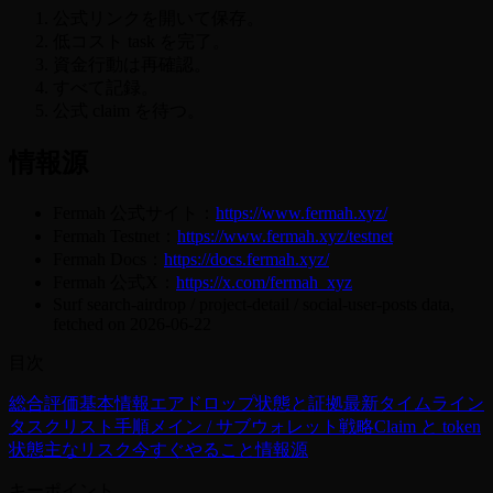
公式リンクを開いて保存。
低コスト task を完了。
資金行動は再確認。
すべて記録。
公式 claim を待つ。
情報源
Fermah 公式サイト：
https://www.fermah.xyz/
Fermah Testnet：
https://www.fermah.xyz/testnet
Fermah Docs：
https://docs.fermah.xyz/
Fermah 公式X：
https://x.com/fermah_xyz
Surf search-airdrop / project-detail / social-user-posts data,
fetched on 2026-06-22
目次
総合評価
基本情報
エアドロップ状態と証拠
最新タイムライン
タスクリスト
手順
メイン / サブウォレット戦略
Claim と token
状態
主なリスク
今すぐやること
情報源
キーポイント