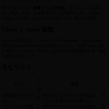
サブウォレット：慎重または非推奨。
多ウォレットは風
控、承認、資金、記録管理コストを増やす。特に trading、
staking、lending、prediction markets、KYC 周辺では危険。
Claim と token 状態
2026-06-22 時点で、RISEx の公式 claim page、snapshot date、
完全な allocation formula は確認していない。将来 claim が出
た場合も、website、公式 X、docs/app で交差確認する。収益
や配分は推定しない。
主なリスク
レ
リスク
ベ
説明
ル
地域制限リスクが
実行前に公式ページを再確認し、偽
高
高い
リンクと過大投入を避ける。
プロジェクト情報
実行前に公式ページを再確認し、偽