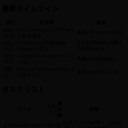
最新タイムライン
日付
出来事
意味
Surf は RISEx に 5 件の open
2026-
観察の手がかりになる
06-22
tasks を表示
公式サイトは現在地域を
まず利用資格を判断す
2026-
06-22
restricted と表示
る必要がある
Surf project-detail は RISEx に
2026-
情報の完全性は低い
06-22
一致しなかった
現時
Testnet と mainnet invitation が
慎重に追跡するのみ
点
主要タスク
タスクリスト
優
コス
タスク
先
説明
ト
度
公式リンクのみ使い、記録を
まず rise.trade を開
中〜
必