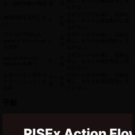
残し、タスクを確定配分と見
き、制限対象か確認
高
須
なさない。
公式リンクのみ使い、記録を
地域制限を迂回しな
任
0
残し、タスクを確定配分と見
い
意
なさない。
アクセス可能なら
公式リンクのみ使い、記録を
必
testnet と Discord role
0
残し、タスクを確定配分と見
須
を実施
なさない。
公式リンクのみ使い、記録を
任
mainnet first wave
0
残し、タスクを確定配分と見
invitation を待つ
意
なさない。
公式リンクと取引ス
公式リンクのみ使い、記録を
中〜
任
クリーンショットを
残し、タスクを確定配分と見
高
意
記録
なさない。
手順