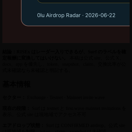
結論：RISEx はレーダー入りできるが、Surf のラベルを確
定報酬に変換してはいけない。
本稿は公式 site、公式 X、
docs、app を優先し、token、snapshot、claim、交換比率が公
式未確認なら未確認と明記する。
基本情報
セクター：
Exchange · Testnet · Mainnet invite wave
現在の段階：
Surf は testnet と first-wave mainnet invitations を
表示。公式 site は現地域でアクセス不可
エアドロップ状態：
Surf は CONFIRMED airdrop。公式 site
は現地域を制限。token、claim、snapshot は未確認。