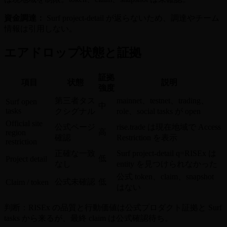
資金調達：
Surf project-detail が返らないため、調達やチーム
情報は引用しない。
エアドロップ状態と証拠
証拠
項目
状態
説明
強度
第三者タス
mainnet、testnet、trading、
Surf open
中
tasks
クシグナル
role、social tasks が open
Official site
公式ページ
rise.trade は現在地域で Access
高
region
確認
Restriction を表示
restriction
正確な一致
Surf project-detail q=RISEx は
低
Project detail
なし
entity を見つけられなかった
公式 token、claim、snapshot
公式未確認
低
Claim / token
はない
判断：RISEx の品質と行動価値は公式プロダクト証拠と Surf
tasks から来るが、最終 claim は公式確認待ち。