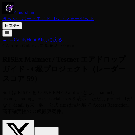
CandyHunt
ダッシュボード
エアドロップ
フォーセット
日本語
←
<- CandyHunt Blog に戻る
C
Airdrop Guide
/
2026-06-22
/
9 min
RISEx Mainnet / Testnet エアドロップ
ガイド - C級プロジェクト（レーダー
スコア 59）
Surf は RISEx を CONFIRMED airdrop とし、mainnet、
testnet、trading、role、social tasks を表示。ただし project_id が
なく detail も未一致、公式 site は現地域で Access Restriction。
高不確実性の C 級観察案件。