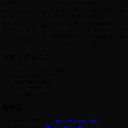
高
が不完全
リンクと過大投入を避ける。
Surf に project_id
実行前に公式ページを再確認し、偽
中
がない
リンクと過大投入を避ける。
取引タスクには損
実行前に公式ページを再確認し、偽
中
失リスクがある
リンクと過大投入を避ける。
実行前に公式ページを再確認し、偽
claim は未開始
中
リンクと過大投入を避ける。
今すぐやること
公式リンクを開いて保存。
低コスト task を完了。
資金行動は再確認。
すべて記録。
公式 claim を待つ。
情報源
RISEx 公式サイト：
https://www.rise.trade/en
RISEx Testnet：
https://testnet.rise.trade/