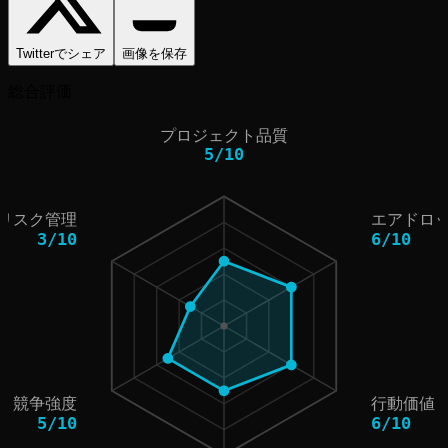
Twitterでシェア
画像を保存
総合評価
プロジェクト品質
5
/
10
リスク管理
エアドロ
3
/
10
6
/
10
競争強度
行動価値
5
/
10
6
/
10