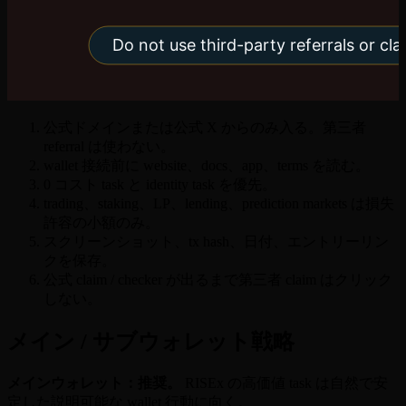
公式ドメインまたは公式 X からのみ入る。第三者
referral は使わない。
wallet 接続前に website、docs、app、terms を読む。
0 コスト task と identity task を優先。
trading、staking、LP、lending、prediction markets は損失
許容の小額のみ。
スクリーンショット、tx hash、日付、エントリーリン
クを保存。
公式 claim / checker が出るまで第三者 claim はクリック
しない。
メイン / サブウォレット戦略
メインウォレット：推奨。
RISEx の高価値 task は自然で安
定した説明可能な wallet 行動に向く。