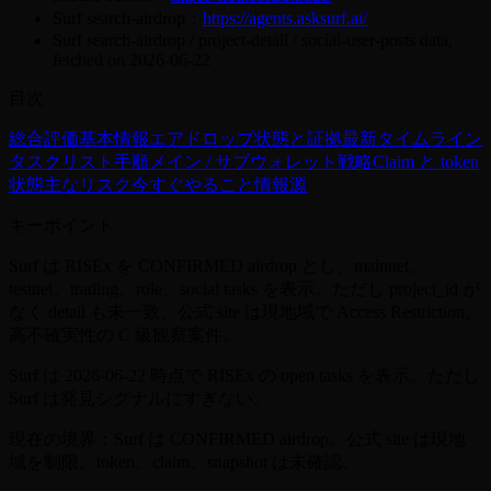
Surf search-airdrop：
https://agents.asksurf.ai/
Surf search-airdrop / project-detail / social-user-posts data,
fetched on 2026-06-22
目次
総合評価
基本情報
エアドロップ状態と証拠
最新タイムライン
タスクリスト
手順
メイン / サブウォレット戦略
Claim と token
状態
主なリスク
今すぐやること
情報源
キーポイント
Surf は RISEx を CONFIRMED airdrop とし、mainnet、
testnet、trading、role、social tasks を表示。ただし project_id が
なく detail も未一致、公式 site は現地域で Access Restriction。
高不確実性の C 級観察案件。
Surf は 2026-06-22 時点で RISEx の open tasks を表示。ただし
Surf は発見シグナルにすぎない。
現在の境界：Surf は CONFIRMED airdrop。公式 site は現地
域を制限。token、claim、snapshot は未確認。