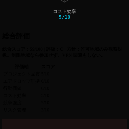
コスト効率
5
/
10
総合評価
総合スコア：59/100 | 評級：C | 方針：許可地域のみ観察対
象。制限地域なら参加せず、VPN 回避もしない。
評価軸
スコア
プロジェクト品質
5/10
エアドロップ証拠
6/10
行動価値
6/10
コスト効率
5/10
競争強度
5/10
リスク管理
3/10