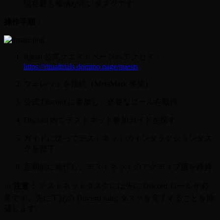
現在最も価値が高いタスクです
操作手順：
Ritual 公式クエストページへアクセス：
https://ritualtrials.domino.page/quests
ウォレットを接続（MetaMask 推奨）
公式 Discord に参加し、必要なロールを取得
Discord 内でテストネット参加ガイドを探す
ガイドに従ってテストネットのインタラクションタス
クを完了
定期的に操作し、テストネットのアクティブ度を維持
⚠️
注意：
テストネットタスクには先に Discord ロールが必
要です。先に下記の Discord roles タスクを完了することを推
奨します。