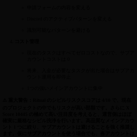
申請フォームの内容を変える
Discord のアクティブパターンを変える
識別可能なパターンを避ける
コスト管理
現在のタスクはすべてゼロコストなので、サブア
カウントコストは 0
将来、入金が必要なタスクが出た場合はサブアカ
ウント運用を即停止
1つの強いメインアカウントに集中
⚠️ 重大警告：Ritual のシビルリスクスコアは 4/10 で、現在
のプロジェクトの中でもリスクが高い部類です。さらに X
Score 10445 の極めて高い注目度を考えると、運営側はほぼ
確実に厳格なシビル洗浄を行います。高品質なメインアカウ
ント 1 つに絞り、サブアカウントは避けることを強く推奨し
ます。仮にサブアカウントを使う場合でも、各アカウントは