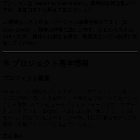
アクションは Testnet for Role Holders。費用対効果は良いで
すが、参加コストは抑えて進めましょう。
⚠️
重要なリスク注意：ソーシャル熱量が極めて高く（X
Score 10445）、競争は非常に激しいです。シビルリスクは
4/10 のため、操作の自然さを保ち、過密化とシビル洗浄に注
意してください。
🎯 プロジェクト基本情報
プロジェクト概要
Ritual は、AI 機能をブロックチェーンエコシステムへネイテ
ィブに統合することを目指す、革新的なブロックチェーンお
よび分散型 AI コンピュートプラットフォームです。スマー
トコントラクト、dApps、プロトコルが、オンチェーン AI
モデル、異種コンピュートリソース、検証可能なモデル由来
情報へ直接アクセスできるようにします。
主な強み：