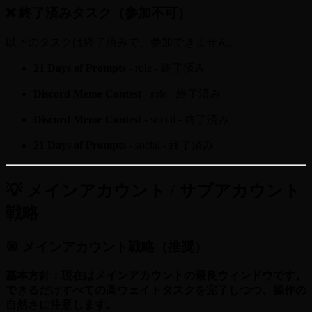
❌ 終了済みタスク（参加不可）
以下のタスクは終了済みで、参加できません。
21 Days of Prompts
- role - 終了済み
Discord Meme Contest
- role - 終了済み
Discord Meme Contest
- social - 終了済み
21 Days of Prompts
- social - 終了済み
💡 メインアカウント / サブアカウント
戦略
🎯 メインアカウント戦略（推奨）
基本方針：現在はメインアカウントの最良ウィンドウです。
できるだけすべての高ウェイトタスクを完了しつつ、操作の
自然さに注意します。