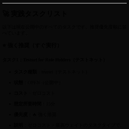
🚀 実践タスクリスト
以下は現在公開中のすべてのタスクです。推奨優先度順に並
べています。
⭐ 強く推奨（すぐ実行）
タスク1：Testnet for Role Holders（テストネット）
タスク種類
：testnet（テストネット）
状態
：OPEN（公開中）
コスト
：ゼロコスト
想定所要時間
：15分
優先度
：🔥 強く推奨
説明
：ゼロコスト + 最高ウェイトのタスクタイプで、