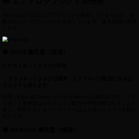
🎁 エアドロップシグナル分析
Ritual はまだ公式にエアドロップを発表していませんが、複
数のポジティブなシグナルを出しています。優先度順に整理
します。
🔴 HIGH 優先度（必須）
1. テストネットタスクが存在
✅
テストネットタスクは通常、エアドロップ配分に大きな
ウェイトを持ちます
説明：Ritual は Testnet for Role Holders を公開済みです。テス
トネット参加度はエアドロップ配分の中核指標になることが
多く、早期テストネットユーザーはより高いウェイトを得や
すいです。
🟡 MEDIUM 優先度（推奨）