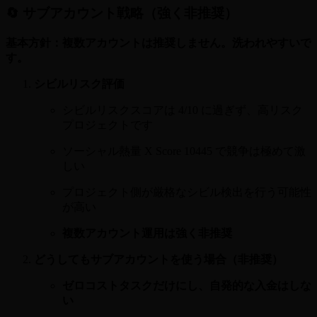
🔄 サブアカウント戦略（強く非推奨）
基本方針：複数アカウントは推奨しません。洗われやすいで
す。
シビルリスク評価
シビルリスクスコアは 4/10 に過ぎず、高リスク
プロジェクトです
ソーシャル熱量 X Score 10445 で競争は極めて激
しい
プロジェクト側が厳格なシビル検出を行う可能性
が高い
複数アカウント運用は強く非推奨
どうしてもサブアカウントを使う場合（非推奨）
ゼロコストタスクだけにし、自発的な入金はしな
い