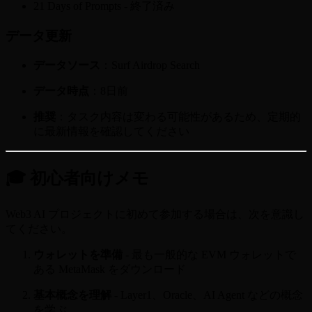
21 Days of Prompts - 終了済み
データ更新
データソース
：Surf Airdrop Search
データ時点
：8日前
推奨
：タスク内容は変わる可能性があるため、定期的
に最新情報を確認してください
🎓 初心者向けメモ
Web3 AI プロジェクトに初めて参加する場合は、次を意識し
てください。
ウォレットを準備
- 最も一般的な EVM ウォレットで
ある MetaMask をダウンロード
基本概念を理解
- Layer1、Oracle、AI Agent などの概念
を学ぶ