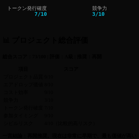
トークン発行確度
競争力
7
/
10
3
/
10
📊 プロジェクト総合評価
総合スコア：73/100 | 評価：A級 | 推奨：再開
項目
スコア
プロジェクト品質
9/10
エアドロップ価値
8/10
コスト効率
9/10
競争力
3/10
トークン発行確度
7/10
参加タイミング
9/10
シビルリスク
4/10（比較的高リスク）
一言結論：再開推奨。現在は非常に早期で、最も価値が高い