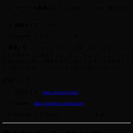
ソーシャル熱量スコア（X Score）
：10445（極めて高
い）
報酬タイプ
：Airdrop（エアドロップ）
Discord
：公式コミュニティあり
⚠️
重要メモ：
X Score は 10445 と非常に高く、現在のプロジ
ェクト群の中でも最高クラスです。これはコミュニティの注
目度が極めて高く、競争が非常に激しくなることを意味しま
す。早めに参加し、アカウント品質に注意してください。
公式リンク
公式サイト
：
https://ritual.global/
Twitter
：
https://twitter.com/ritualnet
Discord
：公式 Discord コミュニティへ参加