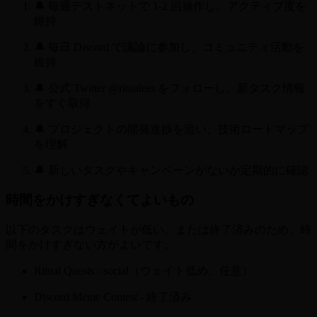
🔔 毎週テストネットで 1-2 回操作し、アクティブ度を
維持
🔔 毎日 Discord で議論に参加し、コミュニティ活動を
維持
🔔 公式 Twitter @ritualnet をフォローし、新タスク情報
をすぐ取得
🔔 プロジェクトの開発進捗を追い、技術ロードマップ
を理解
🔔 新しいタスクやキャンペーンがないか定期的に確認
時間をかけすぎなくてよいもの
以下のタスクはウェイトが低い、または終了済みのため、時
間をかけすぎない方がよいです。
Ritual Quests - social（ウェイト低め、任意）
Discord Meme Contest - 終了済み