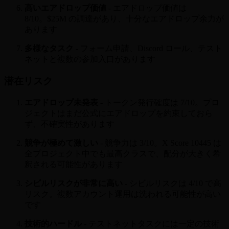
高いエアドロップ価値
- エアドロップ価値は
8/10。$25M の調達があり、十分なエアドロップ余力が
あります
多様なタスク
- フォーム申請、Discord ロール、テスト
ネットと複数の参加入口があります
潜在リスク
エアドロップ未発表
- トークン発行確度は 7/10。プロ
ジェクトはまだ公式にエアドロップを約束しておら
ず、不確実性があります
競争が極めて激しい
- 競争力は 3/10。X Score 10445 は
全プロジェクト中でも最高クラスで、配分が大きく希
釈される可能性があります
シビルリスクが非常に高い
- シビルリスクは 4/10 で高
リスク。複数アカウント運用は洗われる可能性が高い
です
技術的ハードル
- テストネットタスクには一定の技術