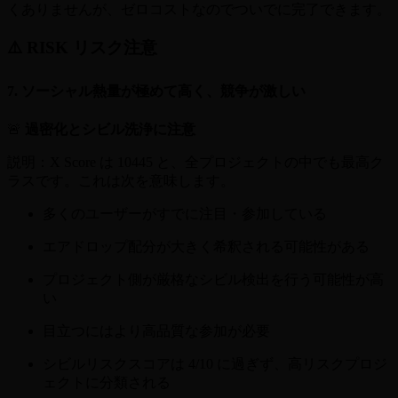
くありませんが、ゼロコストなのでついでに完了できます。
⚠️ RISK リスク注意
7. ソーシャル熱量が極めて高く、競争が激しい
🚨
過密化とシビル洗浄に注意
説明：X Score は 10445 と、全プロジェクトの中でも最高ク
ラスです。これは次を意味します。
多くのユーザーがすでに注目・参加している
エアドロップ配分が大きく希釈される可能性がある
プロジェクト側が厳格なシビル検出を行う可能性が高
い
目立つにはより高品質な参加が必要
シビルリスクスコアは 4/10 に過ぎず、高リスクプロジ
ェクトに分類される