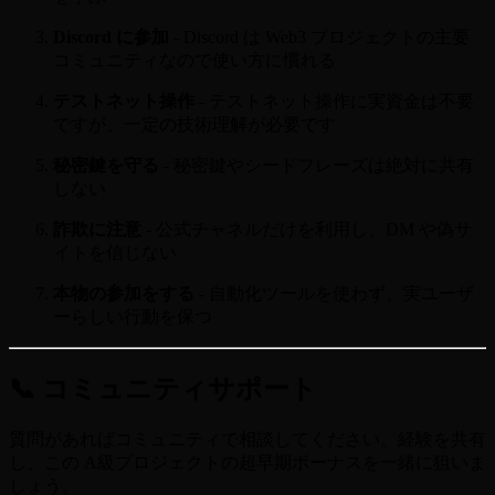
Discord に参加
- Discord は Web3 プロジェクトの主要
コミュニティなので使い方に慣れる
テストネット操作
- テストネット操作に実資金は不要
ですが、一定の技術理解が必要です
秘密鍵を守る
- 秘密鍵やシードフレーズは絶対に共有
しない
詐欺に注意
- 公式チャネルだけを利用し、DM や偽サ
イトを信じない
本物の参加をする
- 自動化ツールを使わず、実ユーザ
ーらしい行動を保つ
📞 コミュニティサポート
質問があればコミュニティで相談してください。経験を共有
し、この A級プロジェクトの超早期ボーナスを一緒に狙いま
しょう。