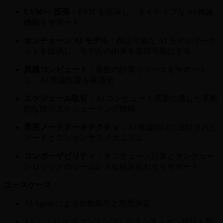
EVM++ 拡張
：EVM を拡張し、ネイティブな AI 推論
機能をサポート
オンチェーン AI モデル
：検証可能な AI モデルマーケ
ットを提供し、モデルの由来を追跡可能にする
異種コンピュート
：複数の計算リソースをサポート
し、AI 推論性能を最適化
スケジュール取引
：AI コンピュート需要に適した革新
的な取引スケジューリング機構
専用ノードアーキテクチャ
：AI 推論向けに設計された
ノードとコンセンサスメカニズム
コンポーザビリティ
：オフチェーン計算とオンチェー
ンロジックのシームレスな組み合わせをサポート
ユースケース：
AI Agent による自動取引と意思決定
AIGC（AI 生成コンテンツ）のオンチェーン検証と配