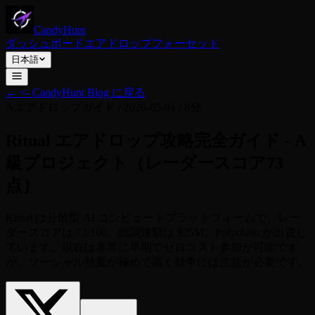
CandyHunt
ダッシュボード
エアドロップ
フォーセット
日本語
←
<- CandyHunt Blog に戻る
A
エアドロップガイド
/
2026-05-01
/
8分
Ritual エアドロップ攻略完全ガイド - A
級プロジェクト（レーダースコア73
点）
Ritual は分散型 AI コンピュートプラットフォームで、レー
ダースコアは 73/100、総調達額は $25M、Polychain が出資し
ています。現在は非常に早期でゼロコスト参加が可能です
が、ソーシャル熱量が極めて高く競争には注意が必要です。