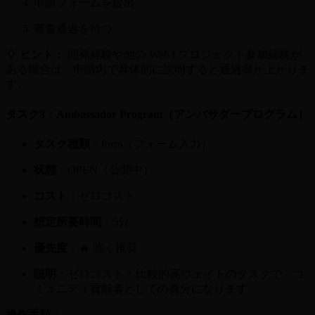
申請フォームを提出
審査通過を待つ
💡
ヒント：
開発経験や他の Web3 プロジェクト参加経験が
ある場合は、申請内で具体的に説明すると通過率が上がりま
す。
タスク3：Ambassador Program（アンバサダープログラム）
タスク種類
：form（フォーム入力）
状態
：OPEN（公開中）
コスト
：ゼロコスト
想定所要時間
：5分
優先度
：🔥 強く推奨
説明
：ゼロコスト + 比較的高ウェイトのタスクで、コ
ミュニティ貢献者としての身分になります
操作手順：