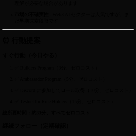
理解が必要な場合があります
市場の不確実性
- Web3 AI セクターは人気ですが、ま
だ早期探索段階です
⏰ 行動提案
すぐ行動（今日やる）
✅ Builders Program（3分、ゼロコスト）
✅ Ambassador Program（5分、ゼロコスト）
✅ Discord に参加してロール取得（10分、ゼロコスト）
✅ Testnet for Role Holders（15分、ゼロコスト）
総所要時間：約33分、すべてゼロコスト
継続フォロー（定期確認）