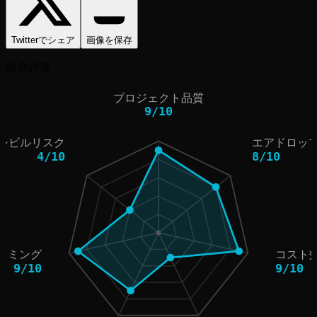
Twitterでシェア
画像を保存
総合評価
プロジェクト品質
9
/
10
シビルリスク
エアドロッ
4
/
10
8
/
10
イミング
コスト
9
/
10
9
/
10