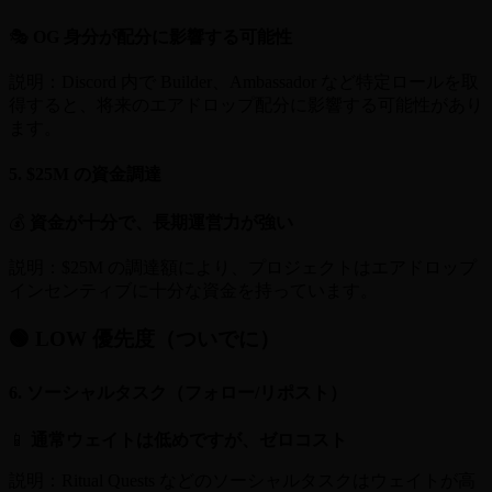
🎭
OG 身分が配分に影響する可能性
説明：Discord 内で Builder、Ambassador など特定ロールを取
得すると、将来のエアドロップ配分に影響する可能性があり
ます。
5. $25M の資金調達
💰
資金が十分で、長期運営力が強い
説明：$25M の調達額により、プロジェクトはエアドロップ
インセンティブに十分な資金を持っています。
🟢 LOW 優先度（ついでに）
6. ソーシャルタスク（フォロー/リポスト）
📱
通常ウェイトは低めですが、ゼロコスト
説明：Ritual Quests などのソーシャルタスクはウェイトが高