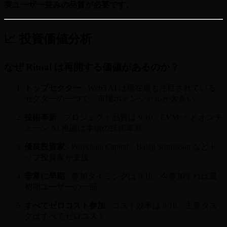
実ユーザー並みの品質が必要です。
📈 投資価値分析
なぜ Ritual は再開する価値があるのか？
トップセクター
- Web3 AI は現在最も注目されている
セクターの一つで、市場ポテンシャルが大きい
技術革新
- プロジェクト品質は 9/10。EVM++ とオンチ
ェーン AI 推論は本物の技術革新
優良投資家
- Polychain Capital、Balaji Srinivasan などト
ップ投資家が支援
非常に早期
- 参加タイミングは 9/10。今参加すれば最
初期ユーザーの一部
すべてゼロコスト参加
- コスト効率は 9/10。主要タス
クはすべてゼロコスト