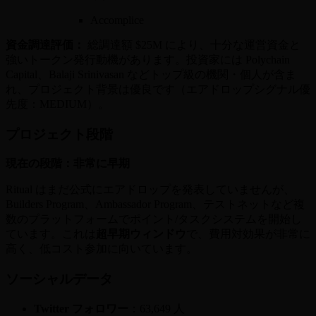
Accomplice
資金調達評価：
総調達額 $25M により、十分な運営資金と
強いトークン発行動機があります。投資家には Polychain
Capital、Balaji Srinivasan などトップ級の機関・個人が含ま
れ、プロジェクト背景は優良です（エアドロップシグナル優
先度：MEDIUM）。
プロジェクト段階
現在の段階：非常に早期
Ritual はまだ公式にエアドロップを発表していませんが、
Builders Program、Ambassador Program、テストネットなど複
数のプラットフォームでポイント/タスクシステムを開始し
ています。これは
超早期ウィンドウ
で、費用対効果が非常に
高く、低コスト参加に向いています。
ソーシャルデータ
Twitter フォロワー
：63,649 人