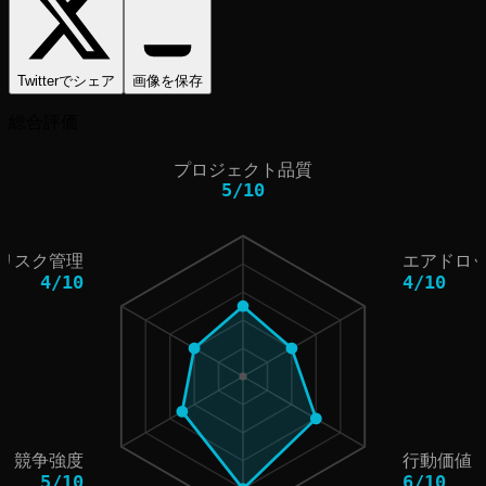
Twitterでシェア
画像を保存
総合評価
プロジェクト品質
5
/
10
リスク管理
エアドロ
4
/
10
4
/
10
競争強度
行動価値
5
/
10
6
/
10