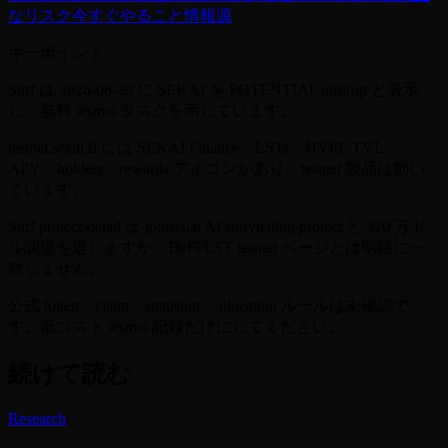
なリスク
今すぐやること
情報源
キーポイント
Surf は 2026-06-29 に SEKAI を POTENTIAL airdrop と表示
し、無料 testnet タスクを示しています。
testnet.sekai.fi には SEKAI Finance、LSTs、HYPE TVL、
APY、holders、rewards アイコンがあり、testnet 製品は動い
ています。
Surf project-detail は joinsekai AI storytelling project と 310 万ド
ル調達を返しますが、DeFi/LST testnet ページとは明確に一
致しません。
公式 token、claim、snapshot、allocation ルールは未確認で
す。低コスト testnet 記録だけにしてください。
続けて読む
Research