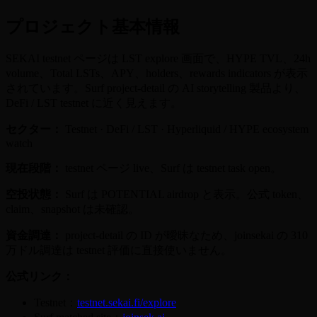
プロジェクト基本情報
SEKAI testnet ページは LST explore 画面で、HYPE TVL、24h
volume、Total LSTs、APY、holders、rewards indicators が表示
されています。Surf project-detail の AI storytelling 製品より、
DeFi / LST testnet に近く見えます。
セクター：
Testnet · DeFi / LST · Hyperliquid / HYPE ecosystem
watch
現在段階：
testnet ページ live、Surf は testnet task open。
空投状態：
Surf は POTENTIAL airdrop と表示。公式 token、
claim、snapshot は未確認。
資金調達：
project-detail の ID が曖昧なため、joinsekai の 310
万ドル調達は testnet 評価に直接使いません。
公式リンク：
Testnet：
testnet.sekai.fi/explore