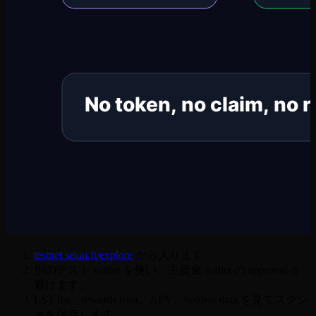
testnet.sekai.fi/explore
から入ります。
別のテスト wallet を使い、主資金 wallet の approval を
避けます。
LST list、rewards icon、APY、holders data を見てスクシ
ョを保存します。