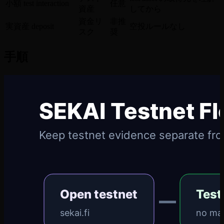
小額 test interaction
任意
資産
してから
資金リ
非推
実資産 deposit
空投ルールなし
スク
奨
手順