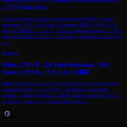
ンフラ Quick Note
Kuru は Monad 上の fully onchain order book DEX と smart
aggregator です。公式 blog は Paradigm 主導の 1160 万ドル
Series A を確認しています。Surf は potential airdrop と 2 件の
open task を表示しますが、公式 token / claim rule はありませ
ん。
Research
Miden リサーチ - ZK Edge Blockchain、POL
Staker シグナル、テストネット確認
Miden は Polygon エコシステムから生まれた privacy / local-
execution 型 ZK インフラです。公式 docs は client-side
proving、private by default、2026 年 mainnet roadmap を示して
いますが、claim ページはまだありません。
CandyHunt
CandyHuntはハンターのために構築された暗号エアドロップ