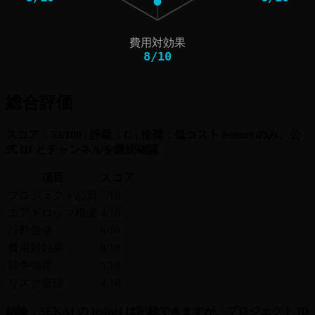
費用対効果
8
/
10
総合評価
スコア：53/100 | 評級：C | 推奨：低コスト testnet のみ。公
式 ID とチャンネルを継続確認
項目
スコア
プロジェクト品質
5/10
エアドロップ根拠
4/10
行動価値
6/10
費用対効果
8/10
競争強度
5/10
リスク管理
4/10
結論：SEKAI の testnet は記録できますが、プロジェクト ID