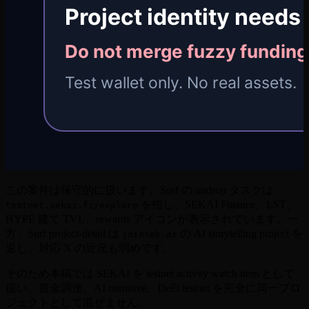
この案件は保守的に扱います。Surf の airdrop タスクは
を指し、SEKAI Finance、LST、
testnet.sekai.fi/explore
HYPE 建て TVL、rewards アイコンが表示されています。一
方、Surf project-detail は
の AI storytelling project を
joinsek.ai
返し、対応 X の近況も弱めです。
そのため本稿では SEKAI を testnet activity watch item として
扱い、資金調達、AI narrative、DeFi testnet を完全に同一プロ
ジェクトとして混ぜません。