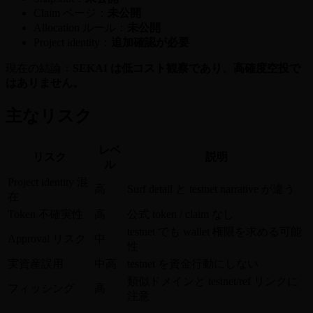
Claim ページ：
未公開
Allocation ルール：
未公開
Project identity：
追加確認が必要
現在の結論：
SEKAI は低コスト観察であり、高確度空投で
はありません。
主なリスク
レベ
リスク
説明
ル
Project identity 混
高
Surf detail と testnet narrative が違う
在
Token 不確実性
高
公式 token / claim なし
testnet でも wallet 権限を求める可能
Approval リスク
中
性
実資産誤用
中高
testnet を資金行動にしない
類似ドメインと testnet/ref リンクに
フィッシング
高
注意