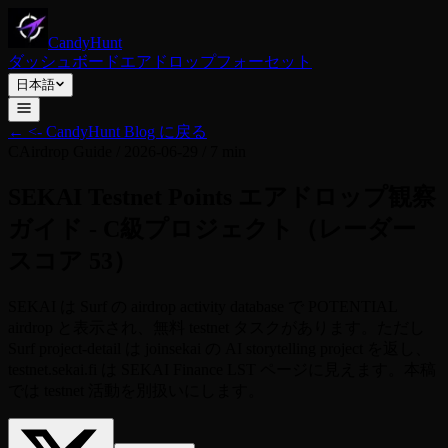
CandyHunt
ダッシュボード
エアドロップ
フォーセット
日本語
←
<- CandyHunt Blog に戻る
C
Airdrop Guide
/
2026-06-29
/
7 min
SEKAI Testnet Points エアドロップ観察
ガイド - C級プロジェクト（レーダー
スコア 53）
SEKAI は Surf の airdrop activity database で POTENTIAL
airdrop と表示され、無料 testnet タスクがあります。ただし
Surf project-detail は joinsekai の AI storytelling project を返し、
testnet.sekai.fi は SEKAI Finance LST ページに見えます。本稿
では testnet 活動を別扱いにします。