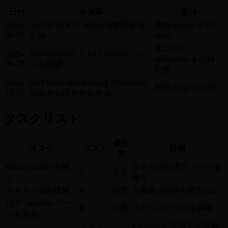
日付
出来事
意味
Surf が SEKAI testnet 活動更新を
無料 testnet タスク
2026-
06-16
記録
open
低コスト
testnet.sekai.fi で LST explore ペー
2026-
interaction を記録
06-29
ジを確認
可能
Surf social-user-posts は @joinsekai
2024-
対応 X はやや古い
12-25
の最新公開原帖を表示
タスクリスト
優先
タスク
コスト
説明
度
testnet explore を開
タスクの公式ドメインを
任意
0
く
使う
テスト wallet 接続
0
任意
主資金 wallet を使わない
LST / rewards ペー
任意
スクショと日付を保存
0
ジを見る
テスト
test asset の取得元を理解