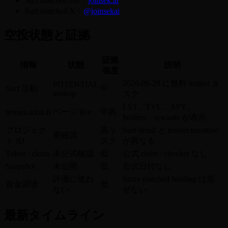
Surf matched site：
joinsek.ai
Surf matched X：
@joinsekai
空投状態と証拠
証拠
情報
状態
説明
強度
2026-06-29 に無料 testnet タ
POTENTIAL
Surf 活動
中
airdrop
スク
LST、TVL、APY、
ページ live
中高
testnet.sekai.fi
holders、rewards が表示
プロジェク
高リ
Surf detail と testnet narrative
要確認
ト ID
スク
が異なる
Token / claim
未公式確認
低
公式 claim / checker なし
Snapshot
未公開
低
公式日付なし
評価に使わ
fuzzy matched funding は混
資金調達
低
ない
ぜない
最新タイムライン