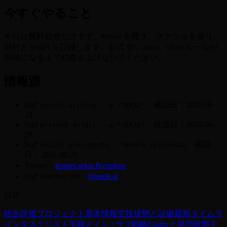
今すぐやること
今日は無料観察だけです。testnet を開き、スクショを撮り、
日付と wallet を記録します。公式 ID、docs、claim ルールが
明確になるまで戦略を上げないでください。
情報源
Surf
、確認日：2026-06-
search-airdrop --q "SEKAI"
29
Surf
、確認日：2026-06-
project-detail --q "SEKAI"
29
Surf
、確認
social-user-posts --handle joinsekai
日：2026-06-29
Testnet：
testnet.sekai.fi/explore
Surf matched site：
joinsek.ai
目次
総合評価
プロジェクト基本情報
空投状態と証拠
最新タイムラ
イン
タスクリスト
手順
メイン / サブ戦略
Claim と発币状態
主