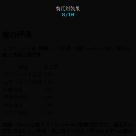
費用対効果
8
/
10
総合評価
スコア：52/100 | 評級：C | 推奨：無料 waitlist のみ。資金と
個人情報は様子見
項目
スコア
プロジェクト品質
5/10
エアドロップ根拠
5/10
行動価値
5/10
費用対効果
8/10
競争強度
4/10
リスク管理
4/10
結論：Sovra は低コストの whitelist 観察項目です。確認済み
空投ではなく、地域・第三者サービス・非カストディの開示