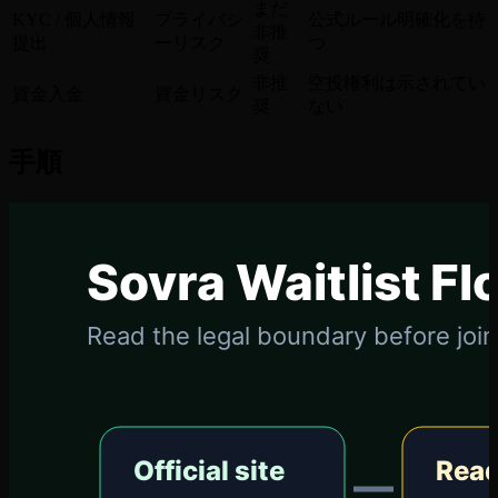
まだ
KYC / 個人情報
プライバシ
公式ルール明確化を待
非推
提出
ーリスク
つ
奨
非推
空投権利は示されてい
資金入金
資金リスク
奨
ない
手順