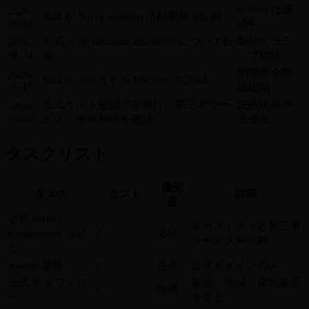
waitlist は継
2026-
Surf が Sovra whitelist 活動更新を記録
06-24
続中
公式 X が financial autonomy について投
製品ナラテ
2026-
06-24
稿
ィブ継続
初期資金調
2026-
Surf が 200 万ドル Pre Seed を記録
06-16
達段階
公式サイト確認で非銀行、第三者サー
法的境界が
2026-
06-29
ビス、地域制限を確認
最優先
タスクリスト
優先
タスク
コスト
説明
度
公式 terms /
非カストディと第三者
transparency を読
0
必須
サービスを理解
む
waitlist 登録
0
任意
公式ドメインのみ
公式 X をフォロ
製品、地域、規制更新
推奨
0
ー
を見る