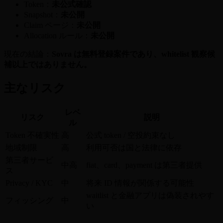
Token：
未公式確認
Snapshot：
未公開
Claim ページ：
未公開
Allocation ルール：
未公開
現在の結論：
Sovra は無料登録案件であり、whitelist 観察候
補以上ではありません。
主なリスク
レベ
リスク
説明
ル
Token 不確実性
高
公式 token / 空投約束なし
地域制限
高
利用可否は国と法律に依存
第三者サービ
中高
fiat、card、payment は第三者提供
ス
Privacy / KYC
中
将来 ID 情報が関係する可能性
waitlist と金融アプリは偽装されやす
フィッシング
中
い