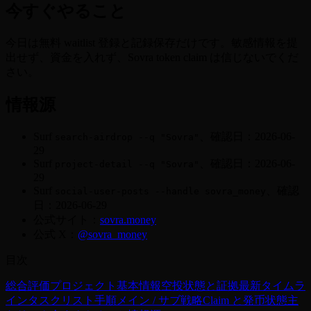
今すぐやること
今日は無料 waitlist 登録と記録保存だけです。敏感情報を提
出せず、資金を入れず、Sovra token claim は信じないでくだ
さい。
情報源
Surf
、確認日：2026-06-
search-airdrop --q "Sovra"
29
Surf
、確認日：2026-06-
project-detail --q "Sovra"
29
Surf
、確認
social-user-posts --handle sovra_money
日：2026-06-29
公式サイト：
sovra.money
公式 X：
@sovra_money
目次
総合評価
プロジェクト基本情報
空投状態と証拠
最新タイムラ
イン
タスクリスト
手順
メイン / サブ戦略
Claim と発币状態
主