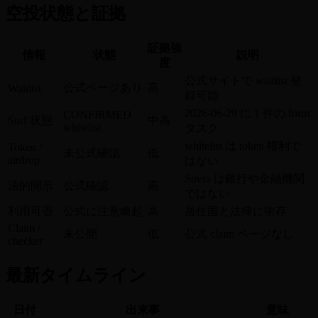
空投状態と証拠
証拠強
情報
状態
説明
度
公式サイトで waitlist 登
公式ページあり
高
Waitlist
録可能
2026-06-29 に 1 件の form
CONFIRMED
Surf 状態
中高
whitelist
タスク
whitelist は token 権利で
Token /
未公式確認
低
airdrop
はない
Sovra は銀行や金融機関
法的開示
公式確認
高
ではない
利用可否
公式に注意喚起
高
居住国と法律に依存
Claim /
未公開
低
公式 claim ページなし
checker
最新タイムライン
日付
出来事
意味