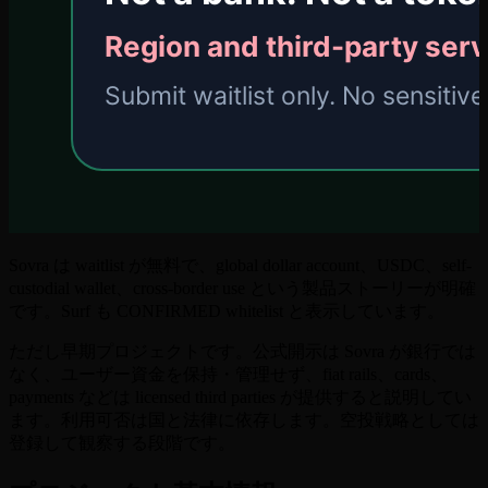
Sovra は waitlist が無料で、global dollar account、USDC、self-
custodial wallet、cross-border use という製品ストーリーが明確
です。Surf も CONFIRMED whitelist と表示しています。
ただし早期プロジェクトです。公式開示は Sovra が銀行では
なく、ユーザー資金を保持・管理せず、fiat rails、cards、
payments などは licensed third parties が提供すると説明してい
ます。利用可否は国と法律に依存します。空投戦略としては
登録して観察する段階です。