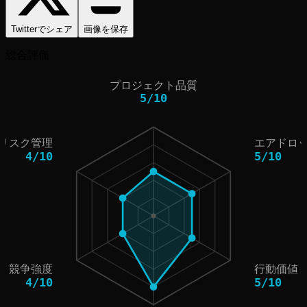
Twitterでシェア
画像を保存
総合評価
プロジェクト品質
5
/
10
リスク管理
エアドロ
4
/
10
5
/
10
競争強度
行動価値
4
/
10
5
/
10