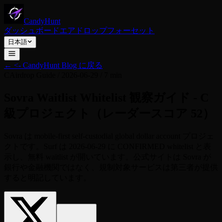
CandyHunt
ダッシュボード
エアドロップ
フォーセット
日本語
←
<- CandyHunt Blog に戻る
C
Airdrop Guide
/
2026-06-29
/
7 min
Sovra Waitlist Whitelist 観察ガイド - C
級プロジェクト（レーダースコア 52）
Sovra は mobile-first self-custodial global dollar account プロジェ
クトです。Surf は 2026-06-29 に CONFIRMED whitelist と表
示し、無料 waitlist が開いています。公式サイトは Sovra が
銀行や金融機関ではなく、規制対象サービスは第三者が提供
すると明記しています。