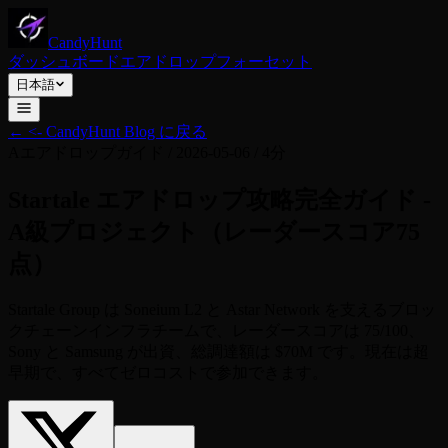
CandyHunt
ダッシュボード
エアドロップ
フォーセット
日本語
←
<- CandyHunt Blog に戻る
A
エアドロップガイド
/
2026-05-06
/
4分
Startale エアドロップ攻略完全ガイド -
A級プロジェクト（レーダースコア75
点）
Startale Group は Soneium L2 と Astar Network を支えるブロッ
クチェーンインフラチームで、レーダースコアは 75/100、
Sony と Samsung が出資、総調達額は $70M です。現在は超
早期で、すべてゼロコストで参加できます。