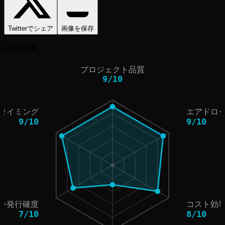
Twitterでシェア
画像を保存
総合評価
プロジェクト品質
9
/
10
タイミング
エアドロ
9
/
10
9
/
10
ン発行確度
コスト効
7
/
10
8
/
10