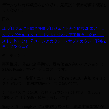
データは14日前時点のものです。定期的に最新情報を確認し
てください。
目次
📊 プロジェクト総合評価
プロジェクト基本情報
🎁 エアドロ
ップシグナル
🚀 タスクリスト
⭐ すべて完了推奨（全ゼロコ
スト、約45分）
💡 メインアカウント / サブアカウント戦略
⏰
今すぐやること
キーポイント
再開推奨。現在は超早期で、最も価値が高いアクションは
STAR Points。すべてゼロコストです。
プロジェクト品質とエアドロップ価値は 9/10、参加タイミン
グも 9/10 で、費用対効果が非常に高いです。
シビルリスクは 5/10。複数アカウントは非推奨。X Score
1696 と注目度が高く競争も激しいです。
Sony と SamsungNext の戦略的な後ろ盾、総調達額 $70M が