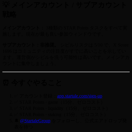
💡 メインアカウント / サブアカウント
戦略
メインアカウント：
3種類の STAR Points タスクをすべて実
施します。現在が最も良い参加ウィンドウです。
サブアカウント：非推奨。
シビルリスクは 5/10 で、X Score
1696 はコミュニティの注目度がすでに高いことを示してい
ます。運営側がシビルを洗う可能性は高いです。メインアカ
ウントに集中しましょう。
⏰ 今すぐやること
✅ アカウント登録：
app.startale.com/sign-up
✅ STAR Points · game（15分、ゼロコスト）
✅ STAR Points · liquidity（15分、ゼロコスト）
✅ STAR Points · staking（15分、ゼロコスト）
🔔
@StartaleGroup
をフォローし、公式エアドロップ発
表を待つ