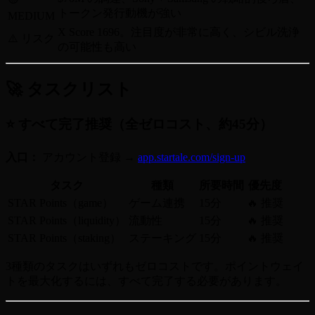
トークン発行動機が強い
MEDIUM
X Score 1696。注目度が非常に高く、シビル洗浄
⚠️ リスク
の可能性も高い
🚀 タスクリスト
⭐ すべて完了推奨（全ゼロコスト、約45分）
入口：
アカウント登録 →
app.startale.com/sign-up
タスク
種類
所要時間
優先度
STAR Points（game）
ゲーム連携
15分
🔥 推奨
STAR Points（liquidity）
流動性
15分
🔥 推奨
STAR Points（staking）
ステーキング
15分
🔥 推奨
3種類のタスクはいずれもゼロコストです。ポイントウェイ
トを最大化するには、すべて完了する必要があります。