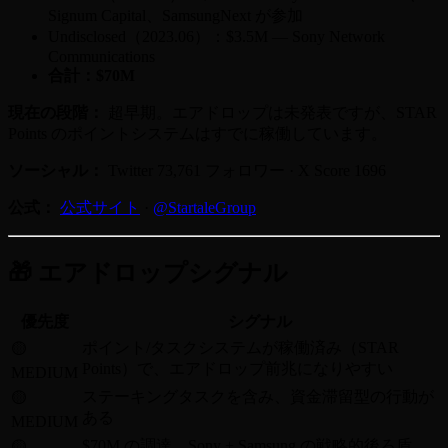
Signum Capital、SamsungNext が参加
Undisclosed（2023.06）：$3.5M — Sony Network
Communications
合計：$70M
現在の段階：
超早期。エアドロップは未発表ですが、STAR
Points のポイントシステムはすでに稼働しています。
ソーシャル：
Twitter 73,761 フォロワー · X Score 1696
公式：
公式サイト
·
@StartaleGroup
🎁 エアドロップシグナル
優先度
シグナル
ポイント/タスクシステムが稼働済み（STAR
🟡
Points）で、エアドロップ前兆になりやすい
MEDIUM
ステーキングタスクを含み、資金滞留型の行動が
🟡
ある
MEDIUM
$70M の調達、Sony + Samsung の戦略的後ろ盾、
🟡