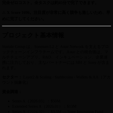
完全ゼロコスト。全タスクは約45分で完了できます。
⚠️
X Score 1696。注目度が非常に高く競争も激しいため、早
めに完了してください。
プロジェクト基本情報
Startale Group は、Soneium L2 と Astar Network を支えるブロ
ックチェーンインフラチームです。Astar との統合後は、マ
ルチチェーンアプリ、R&D、インキュベーション、企業連
携に注力しており、主なパートナーには SBI と Sony が含ま
れます。
セクター：
Layer2 & Scaling · Stablecoins · Wallets & AA（アカ
ウント抽象化）
資金調達：
Series A（2026.03）：$50M
Extended Series A（2026.01）：$13M
Series A（2024.02）：$3.5M — Sony Innovation Fund、