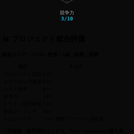
競争力
3
/
10
📊 プロジェクト総合評価
総合スコア：75/100 | 評価：A級 | 推奨：再開
項目
スコア
プロジェクト品質
9/10
エアドロップ価値
9/10
コスト効率
8/10
競争力
3/10
トークン発行確度
7/10
参加タイミング
9/10
シビルリスク
5/10（複数アカウント非推奨）
一言結論：超早期ウィンドウ、Sony + Samsung の後ろ盾、