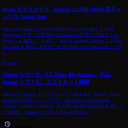
Kuru タスクガイド - Monad CLOB-AMM 取引イ
ンフラ Quick Note
Kuru は Monad 上の fully onchain order book DEX と smart
aggregator です。公式 blog は Paradigm 主導の 1160 万ドル
Series A を確認しています。Surf は potential airdrop と 2 件の
open task を表示しますが、公式 token / claim rule はありませ
ん。
Research
Miden リサーチ - ZK Edge Blockchain、POL
Staker シグナル、テストネット確認
Miden は Polygon エコシステムから生まれた privacy / local-
execution 型 ZK インフラです。公式 docs は client-side
proving、private by default、2026 年 mainnet roadmap を示して
いますが、claim ページはまだありません。
CandyHunt