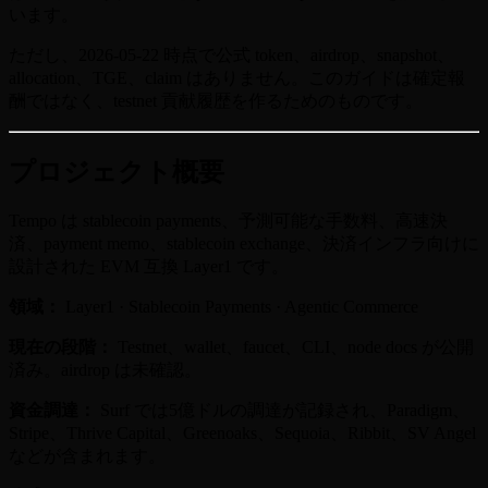
います。
ただし、2026-05-22 時点で公式 token、airdrop、snapshot、
allocation、TGE、claim はありません。このガイドは確定報
酬ではなく、testnet 貢献履歴を作るためのものです。
プロジェクト概要
Tempo は stablecoin payments、予測可能な手数料、高速決
済、payment memo、stablecoin exchange、決済インフラ向けに
設計された EVM 互換 Layer1 です。
領域：
Layer1 · Stablecoin Payments · Agentic Commerce
現在の段階：
Testnet、wallet、faucet、CLI、node docs が公開
済み。airdrop は未確認。
資金調達：
Surf では5億ドルの調達が記録され、Paradigm、
Stripe、Thrive Capital、Greenoaks、Sequoia、Ribbit、SV Angel
などが含まれます。