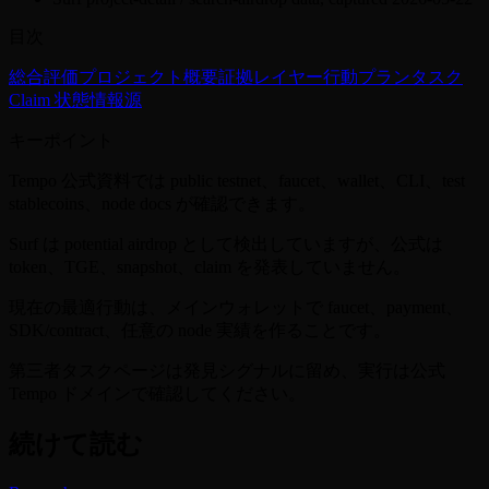
目次
総合評価
プロジェクト概要
証拠レイヤー
行動プラン
タスク
Claim 状態
情報源
キーポイント
Tempo 公式資料では public testnet、faucet、wallet、CLI、test
stablecoins、node docs が確認できます。
Surf は potential airdrop として検出していますが、公式は
token、TGE、snapshot、claim を発表していません。
現在の最適行動は、メインウォレットで faucet、payment、
SDK/contract、任意の node 実績を作ることです。
第三者タスクページは発見シグナルに留め、実行は公式
Tempo ドメインで確認してください。
続けて読む