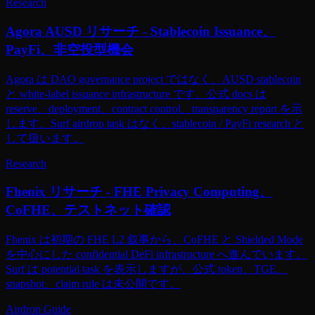
Research
Agora AUSD リサーチ - Stablecoin Issuance、
PayFi、非空投型機会
Agora は DAO governance project ではなく、AUSD stablecoin
と white-label issuance infrastructure です。公式 docs は
reserve、deployment、contract control、transparency report を示
します。Surf airdrop task はなく、stablecoin / PayFi research と
して扱います。
Research
Fhenix リサーチ - FHE Privacy Computing、
CoFHE、テストネット確認
Fhenix は初期の FHE L2 叙事から、CoFHE と Shielded Mode
を中心にした confidential DeFi infrastructure へ進んでいます。
Surf は potential task を表示しますが、公式 token、TGE、
snapshot、claim rule は未公開です。
Airdrop Guide