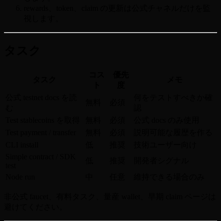
rewards、token、claim の更新は公式チャネルだけを監
視します。
タスク
コス
優先
タスク
メモ
ト
度
公式 testnet docs を読
何をテストすべきか確
無料
必須
む
認
Test stablecoins を取得
無料
必須
公式 docs のみ使用
Test payment / transfer
無料
必須
説明可能な履歴を作る
CLI install
低
推奨
技術ユーザー向け
Simple contract / SDK
低
推奨
開発者シグナル
test
Node run
中
任意
維持できる場合のみ
非公式 faucet、有料タスク、量産 wallet、早期 claim ページは
避けてください。