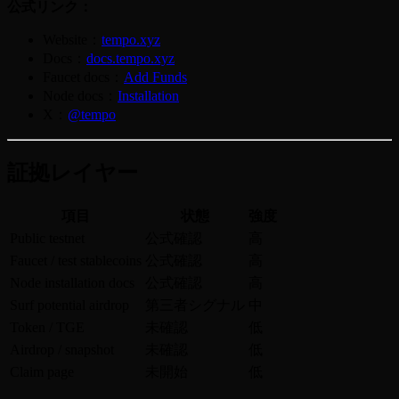
公式リンク：
Website：
tempo.xyz
Docs：
docs.tempo.xyz
Faucet docs：
Add Funds
Node docs：
Installation
X：
@tempo
証拠レイヤー
項目
状態
強度
Public testnet
公式確認
高
Faucet / test stablecoins
公式確認
高
Node installation docs
公式確認
高
Surf potential airdrop
第三者シグナル
中
Token / TGE
未確認
低
Airdrop / snapshot
未確認
低
Claim page
未開始
低