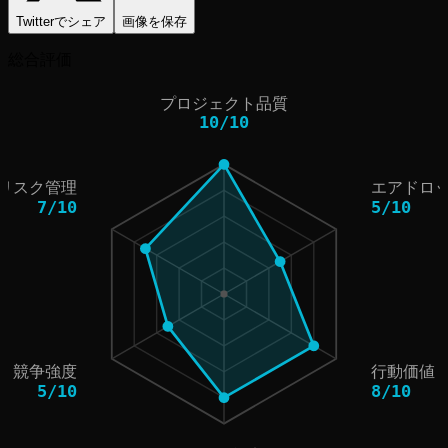
Twitterでシェア
画像を保存
総合評価
プロジェクト品質
10
/
10
リスク管理
エアドロ
7
/
10
5
/
10
競争強度
行動価値
5
/
10
8
/
10