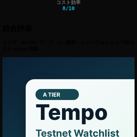
コスト効率
8
/
10
総合評価
スコア：82/100 | ランク：A | 推奨：メインウォレットで低コ
スト testnet 活動