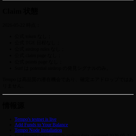
Claim 状態
2026-05-22 時点：
公式 token なし；
公式 TGE 日程なし；
公式 airdrop rules なし；
公式 claim page なし；
公式 points page なし；
Surf は potential airdrop の発見シグナルのみ。
Tempo は高品質の潜在機会であり、確定エアドロップではあ
りません。
情報源
Tempo's testnet is live
Add Funds to Your Balance
Tempo Node Installation
Surf project-detail / search-airdrop data, captured 2026-05-22