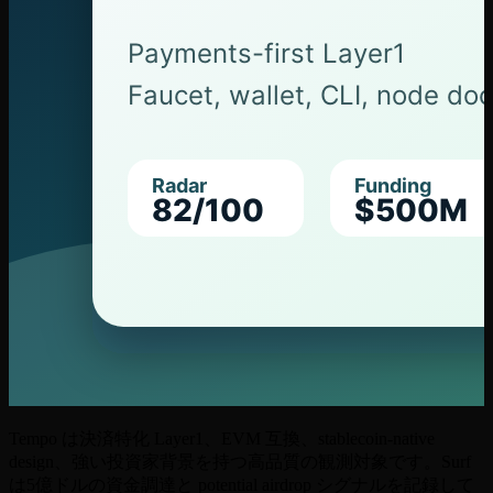
Tempo は決済特化 Layer1、EVM 互換、stablecoin-native
design、強い投資家背景を持つ高品質の観測対象です。Surf
は5億ドルの資金調達と potential airdrop シグナルを記録して