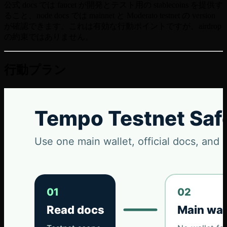
公式 docs では faucet が開発とテスト用の stablecoins を提供す
ること、node docs では mainnet と Moderato testnet の version
が確認できます。これは有効な行動ポイントですが、airdrop
の約束ではありません。
行動プラン