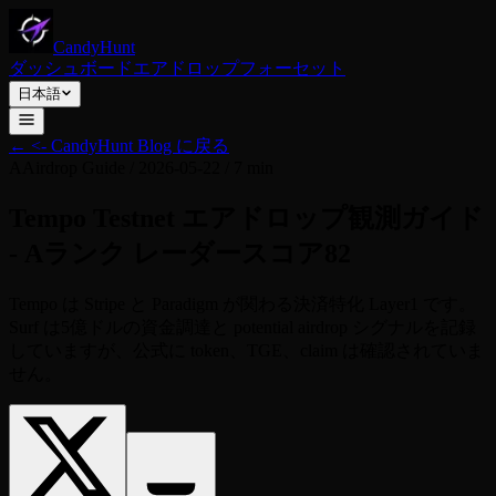
CandyHunt
ダッシュボード
エアドロップ
フォーセット
日本語
←
<- CandyHunt Blog に戻る
A
Airdrop Guide
/
2026-05-22
/
7 min
Tempo Testnet エアドロップ観測ガイド
- Aランク レーダースコア82
Tempo は Stripe と Paradigm が関わる決済特化 Layer1 です。
Surf は5億ドルの資金調達と potential airdrop シグナルを記録
していますが、公式に token、TGE、claim は確認されていま
せん。