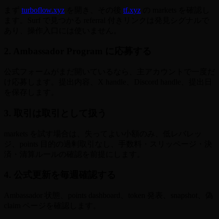
まず
turboflow.xyz
を開き、その後
tf.xyz
の markets を確認し
ます。Surf で見つかる referral 付きリンクは発見シグナルで
あり、操作入口には使いません。
2. Ambassador Program に応募する
公式フォームがまだ開いているなら、主アカウントで一度だ
け応募します。提出内容、X handle、Discord handle、提出日
を保存します。
3. 取引は取引として扱う
markets を試す場合は、失ってよい小額のみ、低レバレッ
ジ、points 目的の過剰取引なし、手数料・スリッページ・決
済・清算ルールの確認を前提にします。
4. 公式更新を毎週確認する
Ambassador 状態、points dashboard、token 発表、snapshot、偽
claim ページを確認します。