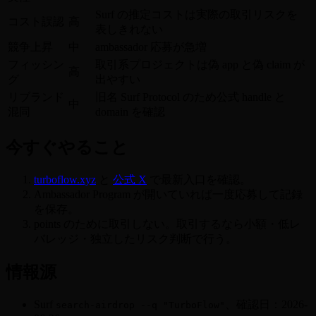
Surf の推定コストは実際の取引リスクを
コスト誤認
高
表しきれない
競争上昇
中
ambassador 応募が急増
フィッシン
取引系プロジェクトは偽 app と偽 claim が
高
グ
出やすい
リブランド
旧名 Surf Protocol のため公式 handle と
中
混同
domain を確認
今すぐやること
turboflow.xyz
と
公式 X
で最新入口を確認。
Ambassador Program が開いていれば一度応募して記録
を保存。
points のために取引しない。取引するなら小額・低レ
バレッジ・独立したリスク判断で行う。
情報源
Surf
、確認日：2026-
search-airdrop --q "TurboFlow"