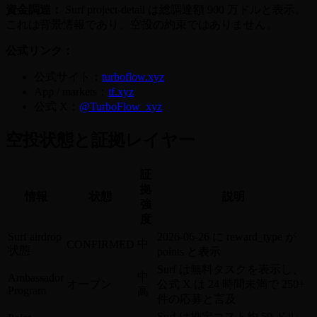
資金調達：
Surf project-detail は総調達額 900 万ドルと表示。
これは背景情報であり、空投の約束ではありません。
公式リンク：
公式サイト：
turboflow.xyz
App / markets：
tf.xyz
公式 X：
@TurboFlow_xyz
空投状態と証拠レイヤー
証
拠
情報
状態
説明
強
度
Surf airdrop
2026-06-26 に reward_type が
中
CONFIRMED
状態
points と表示
Surf は無料タスクを表示し、
中
Ambassador
オープン
公式 X は 24 時間未満で 250+
Program
高
件の応募と言及
Surf は推定コスト約 50 ドル、