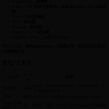
公式 markets：
稼働中
Points：
Surf 表示では存在、公式 allocation rules は未公
開
Token：
公式未確認
TGE：
未公開
Snapshot：
未公開
Claim ページ：
未公開
Eligibility checker：
公式ページなし
現在の結論：
無料 ambassador と観察は可。空投目的の取引
は非推奨です。
主なリスク
レベ
リスク
説明
ル
perps、prediction markets、event contracts は
取引損失
極高
元本損失がある
清算
極高
公式サイトは最大 1000x leverage を表示
Token 不確
高
token、TGE、claim、points weight は未確認
実性