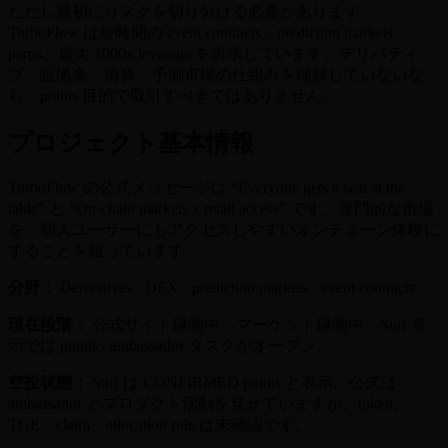
ただし最初にリスクを切り分ける必要があります。
TurboFlow は短時間の event contracts、prediction markets、
perps、最大 1000x leverage を訴求しています。デリバティ
ブ、証拠金、清算、予測市場の仕組みを理解していないな
ら、points 目的で取引すべきではありません。
プロジェクト基本情報
TurboFlow の公式メッセージは “Everyone gets a seat at the
table” と “On-chain markets x retail access” です。専門的な市場
を、個人ユーザーにもアクセスしやすいオンチェーン体験に
することを狙っています。
分野：
Derivatives · DEX · prediction markets · event contracts
現在段階：
公式サイト稼働中、マーケット稼働中、Surf 表
示では points / ambassador タスクがオープン。
空投状態：
Surf は CONFIRMED points と表示。公式は
ambassador とプロダクト活動を見せていますが、token、
TGE、claim、allocation rule は未確認です。