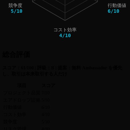
競争度
行動価値
5
/
10
6
/
10
コスト効率
4
/
10
総合評価
スコア：61/100 | 評級：B | 提案：無料 Ambassador を優先
し、取引は本来取引する人だけ
項目
スコア
プロジェクト品質
7/10
エアドロップ証拠
5/10
行動価値
6/10
コスト効率
4/10
競争度
5/10
リスク管理
4/10