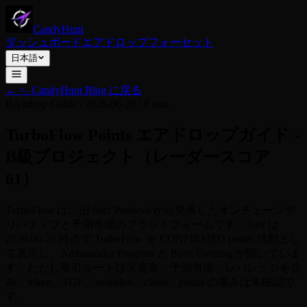
CandyHunt
ダッシュボード
エアドロップ
フォーセット
日本語
←
<- CandyHunt Blog に戻る
B
Airdrop Guide
/
2026-06-26
/
8 min
TurboFlow Points エアドロップガイド -
B級プロジェクト（レーダースコア
61）
TurboFlow は、旧 Surf Protocol から発展したオンチェーンデ
リバティブと予測市場のプラットフォームです。Surf は
2026-06-26 時点で TurboFlow を CONFIRMED points 活動とし
て表示し、Ambassador Program と Point Farming が開いていま
す。ただし取引ルートは実資金、予測市場、レバレッジを含
み、token、TGE、snapshot、claim、points の重みは未確認で
す。