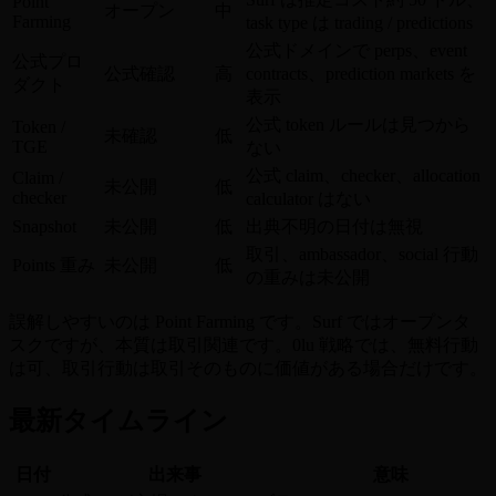
Point
オープン
中
Farming
task type は trading / predictions
公式ドメインで perps、event
公式プロ
公式確認
高
contracts、prediction markets を
ダクト
表示
公式 token ルールは見つから
Token /
未確認
低
TGE
ない
公式 claim、checker、allocation
Claim /
未公開
低
checker
calculator はない
Snapshot
未公開
低
出典不明の日付は無視
取引、ambassador、social 行動
Points 重み
未公開
低
の重みは未公開
誤解しやすいのは Point Farming です。Surf ではオープンタ
スクですが、本質は取引関連です。0lu 戦略では、無料行動
は可、取引行動は取引そのものに価値がある場合だけです。
最新タイムライン
日付
出来事
意味