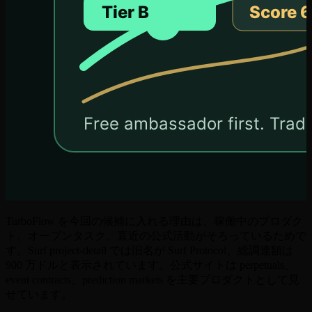
TurboFlow を今回の候補に入れる理由は、稼働中のプロダク
ト、オープンタスク、直近の公式活動がそろっているためで
す。Surf project-detail では旧名が Surf Protocol、総調達額は
900 万ドルと表示されています。公式サイトは perpetuals、
event contracts、prediction markets を主要プロダクトとして見
せています。