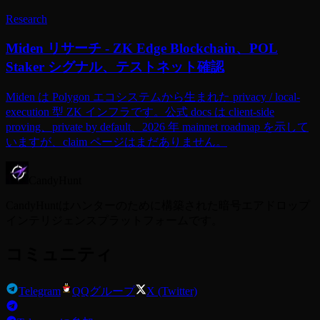
Research
Miden リサーチ - ZK Edge Blockchain、POL
Staker シグナル、テストネット確認
Miden は Polygon エコシステムから生まれた privacy / local-
execution 型 ZK インフラです。公式 docs は client-side
proving、private by default、2026 年 mainnet roadmap を示して
いますが、claim ページはまだありません。
CandyHunt
CandyHuntはハンターのために構築された暗号エアドロップ
インテリジェンスプラットフォームです。
コミュニティ
Telegram
QQグループ
X (Twitter)