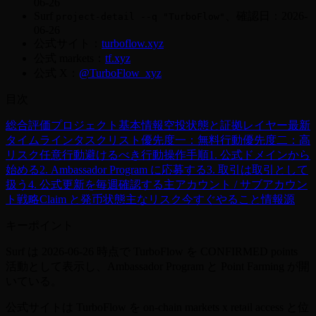
06-26
Surf
、確認日：2026-
project-detail --q "TurboFlow"
06-26
公式サイト：
turboflow.xyz
公式 markets：
tf.xyz
公式 X：
@TurboFlow_xyz
目次
総合評価
プロジェクト基本情報
空投状態と証拠レイヤー
最新
タイムライン
タスクリスト
優先度一：無料行動
優先度二：高
リスク任意行動
避けるべき行動
操作手順
1. 公式ドメインから
始める
2. Ambassador Program に応募する
3. 取引は取引として
扱う
4. 公式更新を毎週確認する
主アカウント / サブアカウン
ト戦略
Claim と発币状態
主なリスク
今すぐやること
情報源
キーポイント
Surf は 2026-06-26 時点で TurboFlow を CONFIRMED points
活動として表示し、Ambassador Program と Point Farming が開
いている。
公式サイトは TurboFlow を on-chain markets x retail access と位