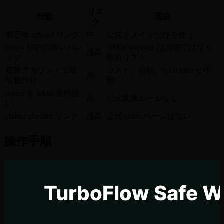
リス
行動
理由
ク
第三者 referral リンク
中
公式ドメインだけを使う
points 目的の高レバレ
1000x leverage は資格ではなく
極高
ッジ
取引リスク
複数アカウントで取
コスト、規制、sybil filter が不
高
引量作り
明
points を token 債権扱
高
公式変換ルールなし
い
claim / checker リンク
極高
公式 claim ページはない
操作手順