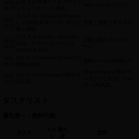
公式 X が市場アクセスのブラ
2026-
token ルールではない
06-25
ンドメッセージを更新
公式 X が Ambassador Program
2026-
に 24 時間未満で 250+ 件の応
需要と競争上昇を示す
06-24
募と投稿
公式 X が Bitcoin、Ethereum、
活動は取引プロダクト
2026-
Gold、グローバルイベント
06-23
中心
markets を宣伝
Surf が Ambassador Program の
2026-
無料ルートが候補入り
06-22
開始を記録
旧 Surf Protocol 期のデ
Surf が Point Farming の開始日
2025-
ータかもしれないため
12-23
を記録
UI で再確認
タスクリスト
優先度一：無料行動
コス
優先
タスク
説明
ト
度