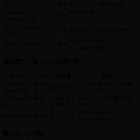
公式 X をフォロー
0
推奨
キャンペーン更新を確認
Ambassador
現時点で最もクリーンなルー
推奨
0
Program に応募
ト
サイトと markets
任意
資金を入れずに構造を理解
0
を確認
日付、アカウント、フォー
応募記録を保存
推奨
0
ム、返答を保存
優先度二：高リスク任意行動
タスク
コスト
優先度
説明
小額 event
高リス
ルールと最大損失を理解
熟練者のみ
market 体験
ク
している場合だけ
小額 perps 体
極高リ
空投目的で
レバレッジは急速な清算
験
スク
は非推奨
を招く
高リスク任
未知の points のために
実資金
Point Farming
意
volume を作らない
避けるべき行動