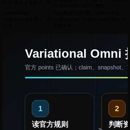
KYC 要件を考慮
中
0
ら prize forfeited の可能性
wash trading と
公式条項では詐欺、wash trading、
multi-account を避
0
高
multi-account、market manipulation が
ける
失格対象