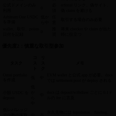
公式ドメインのみ
必
referral リンク、偽サイト、
0
利用
須
偽 claim を避ける
Arbitrum One USDC
低か
任
取引する場合のみ必要
を準備
ら中
意
wallet、取引、points
推
将来 checker や claim が出た
0
日付を記録
奨
時に役立つ
優先度2：慎重な取引型参加
コ
リ
タスク
ス
ス
メモ
ト
ク
Omni portfolio
EVM wallet と公式 app が必要。docs
低
中
を作成
では settlement pool が deploy される
低
か
docs は deposit/withdraw ごとに 0.1ド
小額 USDC を
中
deposit
ら
ルの fee に言及
中
低レバレッジ
永久先物には liquidation、funding、
で少数の実取
中
高