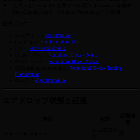
20、公式 X は Dragonfly 主導の 5000万ドル Series A を発表
し、Bain Capital Crypto、Coinbase Ventures などが参加。
公式リンク：
公式サイト：
variational.io
Omni App：
omni.variational.io
Docs：
docs.variational.io
Points ルール：
Variational Docs - Points
$VAR ページ：
Variational Docs - $VAR
RWA trading competition：
Variational Docs - Trading
Competition
公式 X：
@variational_io
エアドロップ状態と証拠
証拠強
情報
状態
度
公式確認済
高
Omni Points program
み