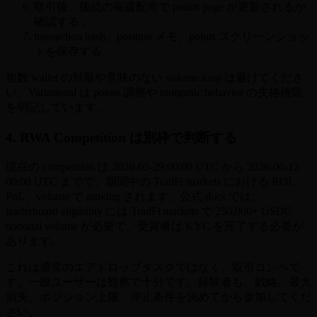
取引後、後続の毎週配布で points page が更新されるか
確認する；
transaction hash、position メモ、points スクリーンショッ
トを保存する。
複数 wallet の対敲や意味のない volume loop は避けてくださ
い。Variational は points 調整や inorganic behavior の失格権限
を明記しています。
4. RWA Competition は別枠で判断する
現在の competition は 2026-05-29 00:00 UTC から 2026-06-12
00:00 UTC までで、期間中の TradFi markets における ROI、
PnL、volume で ranking されます。公式 docs では、
leaderboard eligibility には TradFi markets で 250,000+ USDC
notional volume が必要で、受賞者は KYC を完了する必要が
あります。
これは通常のエアドロップタスクではなく、取引コンペで
す。一般ユーザーは観察で十分です。経験者も、戦略、最大
損失、ポジション上限、停止条件を決めてから参加してくだ
さい。