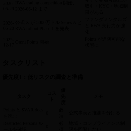
RWA trading competition 開始、
2026-
取引・KYC・地域制
05-29
2026-06-12 まで
限がある
ファンダメンタルズ
公式 X が 5000万ドル Series A と
2026-
と RWA 実行力が強
05-20
RWA rollout Phase 1 を発表
化
Points が追跡可能な
2025-
Omni Points 開始
12-17
状態に
タスクリスト
優先度1：低リスクの調査と準備
優
コス
タスク
先
メモ
ト
度
Points と $VAR docs
必
公式事実と推測を分ける
0
を読む
須
Restricted Persons ル
必
地域・コンプライアンス制
0
ールを確認
須
限を回避しない