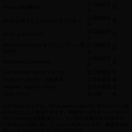
公式確認済
Points の毎週配布
高
み
公式確認済
Points は遅くとも 2026 Q3 までに終了
高
み
公式確認済
$VAR は未ローンチ
高
み
約50% token supply をコミュニティへ配
公式確認済
高
分予定
み
公式確認済
高
RWA trading competition
み
Surf confirmed airdrop シグナル
第三者発見
中
Points から $VAR への換算率
公式未確認
低
Snapshot / eligibility checker
公式未確認
低
Claim ページ
未公開
低
公式 Points docs では、Omni points program が 2025-12-17 に開
始されたことが確認できます。開始時には既存トレーダーへ
300万 points が遡及配布され、その後は毎週金曜 00:00 UTC
に前週分の活動に対して points が配布されます。毎週配布は
遅くとも 2026 Q3 までに終了予定です。