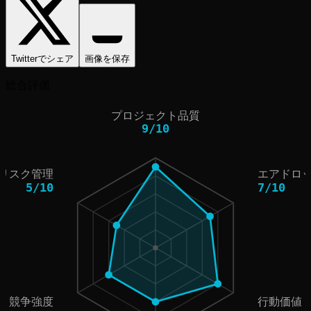
Twitterでシェア
画像を保存
総合評価
プロジェクト品質
9
/
10
リスク管理
エアドロ
5
/
10
7
/
10
競争強度
行動価値