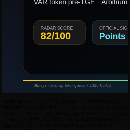
Variational の中心プロダクトは Omni で、Arbitrum One 上に
展開された永久先物取引アプリです。通常の order book DEX
ではなく、RFQ モデルと Omni Liquidity Provider による quote
/ settlement を採用しています。Surf は総調達額を 6180万ドル
と記録しており、Variational の公式 X は 2026-05-20 に