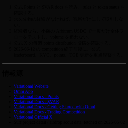
公式 Points と $VAR docs を読み、rules と token status を
確認する。
永久先物の経験がなければ、観察だけにして取引しな
い。
経験者なら、小額の Arbitrum USDC で一度だけ全体フ
ローをテストし、volume を追わない。
公式 X の毎週 points distribution 投稿を確認する。
2026-06-12 の competition 終了前後に、公式
leaderboard、KYC、points、TGE 更新を重点観察する。
情報源
Variational Website
Omni App
Variational Docs - Points
Variational Docs - $VAR
Variational Docs - Getting Started with Omni
Variational Docs - Trading Competition
Variational Official X
Surf project-detail / airdrop scout data, fetched on 2026-06-02