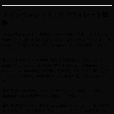
メインウォレット / サブウォレット戦
略
メインウォレット：
長期トレーダー向けです。クリーンな
wallet で、少数の実在し説明可能な取引だけを行います。偽
サイト、不審な署名、第三者 referral リンクに接続しないで
ください。
サブウォレット：
farming 目的では推奨しません。公式
points と competition 条項はいずれも inorganic behavior、multi-
account、wash trading への権利を保持しています。取引型プ
ロダクトは単純な social quest より風控が強い傾向がありま
す。
低リスクユーザー：
docs、公式 X、points page、将来の
eligibility / claim 更新だけを追跡し、取引しない。
高リスクユーザー：
RWA competition と reward tier を研究で
きますが、これは無料エアドロップではなく取引戦略です。