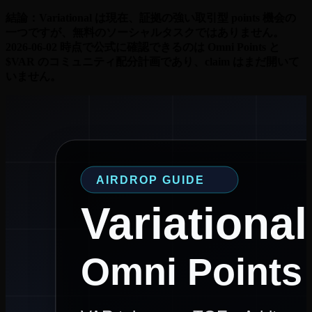
結論：Variational は現在、証拠の強い取引型 points 機会の
一つですが、無料のソーシャルタスクではありません。
2026-06-02 時点で公式に確認できるのは Omni Points と
$VAR のコミュニティ配分計画であり、claim はまだ開いて
いません。