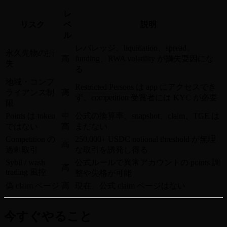
レ
リスク
ベ
説明
ル
レバレッジ、liquidation、spread、
永久先物の損
高
funding、RWA volatility が損失要因にな
失
る
地域・コンプ
Restricted Persons は app にアクセスでき
ライアンス制
高
ず、competition 受賞者には KYC が必要
限
Points は token
中
公式の換算率、snapshot、claim、TGE は
ではない
高
まだない
Competition の
250,000+ USDC notional threshold が無理
高
過剰取引
な取引を誘発し得る
Sybil / wash
公式ルールで異常アカウントの points 調
高
trading 風控
整や失格が可能
偽 claim ページ
高
現在、公式 claim ページはない
今すぐやること