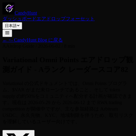
CandyHunt
ダッシュボード
エアドロップ
フォーセット
日本語
←
<- CandyHunt Blog に戻る
A
Airdrop Guide
/
2026-06-02
/
8 min
Variational Omni Points エアドロップ観
測ガイド - Aランク レーダースコア82
Variational の公式ドキュメントでは、Omni Points プログラ
ム、$VAR がまだ未ローンチであること、そして token
supply の約50%をコミュニティへ配分する計画が確認できま
す。現在は 2026-05-29 から 2026-06-12 まで RWA trading
competition が開催中ですが、主な参加経路は Arbitrum
USDC、永久先物、KYC、地域制限を伴うため、取引リスク
を理解しているユーザー向けです。