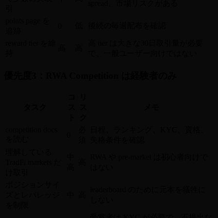
spread、市場リスクがある
引
points page を
低
後続の毎週配布を確認
0
追跡
reward tier を維
高 tier は大きな30日取引量が必要
高
高
持
で、一般ユーザー向けではない
優先度3：RWA Competition は経験者のみ
コ
リ
タスク
ス
ス
メモ
ト
ク
competition docs
必
日程、ランキング、KYC、資格、
0
を読む
須
失格条件を確認
理解している
中
RWA や pre-market は初心者向けで
TradFi markets だ
高
高
はない
け取引
ポジションサイ
leaderboard のために元本を犠牲に
ズとレバレッジ
中
高
しない
を制限
受賞者は KYC が必要で、不提出な