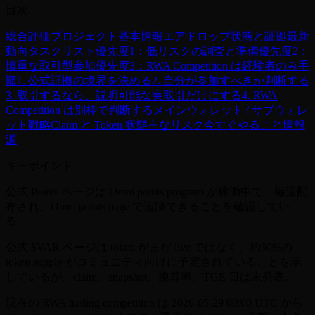
目次
総合評価
プロジェクト基本情報
エアドロップ状態と証拠
最新
動向
タスクリスト
優先度1：低リスクの調査と準備
優先度2：
慎重な取引型参加
優先度3：RWA Competition は経験者のみ
手
順
1. 公式証拠の境界を決める
2. 自分が参加すべきか判断する
3. 取引するなら、説明可能な実取引だけにする
4. RWA
Competition は別枠で判断する
メインウォレット / サブウォレ
ット戦略
Claim と Token 状態
主なリスク
今すぐやること
情報
源
キーポイント
公式 Points ページは Omni points program が稼働中で、毎週配
布され、Omni points page で追跡できることを確認してい
る。
公式 $VAR ページは token がまだ live ではなく、約50%の
token supply がコミュニティ向けに予定されていることを示
しているが、claim、snapshot、換算率、TGE 日は未発表。
現在の RWA trading competition は 2026-05-29 00:00 UTC から