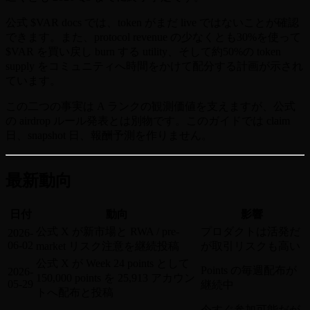
公式 $VAR docs では、token がまだ live ではないことが確認
できます。また、protocol revenue の少なくとも30%を使って
$VAR を買い戻し burn する utility、そして約50%の token
supply をコミュニティへ時間をかけて配分する計画が示され
ています。
この二つの事実は A ランクの観測価値を支えますが、公式
の airdrop ルール発表とは別物です。このガイドでは claim
日、snapshot 日、報酬予測を作りません。
最新動向
日付
動向
影響
公式 X が新市場と RWA / pre-
プロダクトは活発だ
2026-
06-02
market リスク注意を継続投稿
が取引リスクも高い
公式 X が Week 24 points として
Points の毎週配布が
2026-
150,000 points を 25,913 アカウン
05-29
継続中
トへ配布と投稿
今すぐ参加可能だが