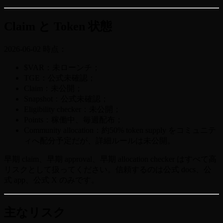
Claim と Token 状態
2026-06-02 時点：
$VAR：未ローンチ；
TGE：公式未確認；
Claim：未公開；
Snapshot：公式未確認；
Eligibility checker：未公開；
Points：稼働中、毎週配布；
Community allocation：約50% token supply をコミュニテ
ィへ配分予定だが、詳細ルールは未公開。
早期 claim、早期 approval、早期 allocation checker はすべて高
リスクとして扱ってください。信頼するのは公式 docs、公
式 app、公式 X のみです。
主なリスク