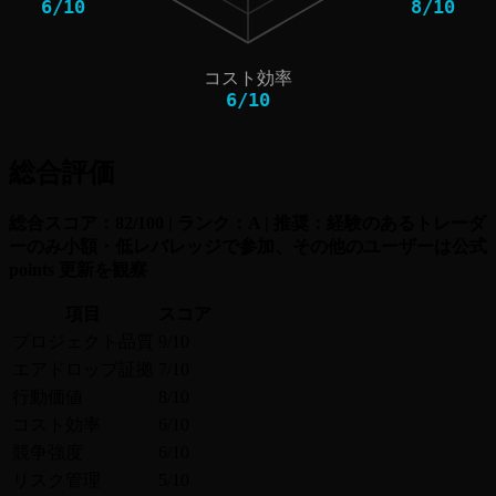
6
/
10
8
/
10
コスト効率
6
/
10
総合評価
総合スコア：82/100 | ランク：A | 推奨：経験のあるトレーダ
ーのみ小額・低レバレッジで参加、その他のユーザーは公式
points 更新を観察
項目
スコア
プロジェクト品質
9/10
エアドロップ証拠
7/10
行動価値
8/10
コスト効率
6/10
競争強度
6/10
リスク管理
5/10