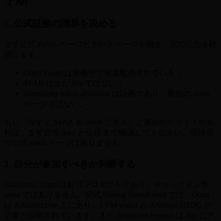
1. 公式証拠の境界を決める
まず公式 Points ページと $VAR ページを開き、次の三点を確
認します。
Omni Points は稼働中で毎週配布されている；
$VAR はまだ live ではない；
community token allocation は計画であり、現在の claim
ページではない。
もし「今すぐ $VAR を claim できる」と書かれたサイトがあ
れば、まず公式 docs と公式 X で確認してください。現時点
で公式 claim ページはありません。
2. 自分が参加すべきか判断する
Variational Omni は取引プロダクトであり、チェックイン型
quest ではありません。公式 Getting Started docs では、Omni
は Arbitrum One 上にあり、EVM wallet と Arbitrum USDC が
必要と説明されています。また Restricted Persons は app にア