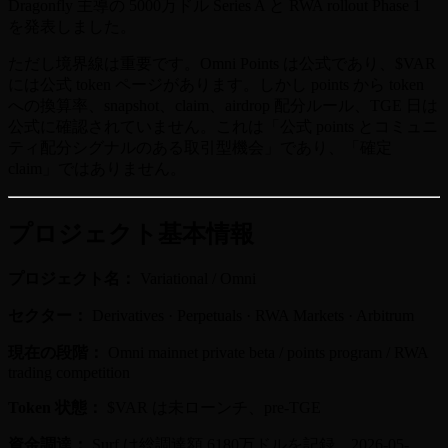
Dragonfly 主導の 5000万ドル Series A と RWA rollout Phase 1
を発表しました。
ただし境界線は重要です。Omni Points は公式であり、$VAR
には公式 token ページがあります。しかし points から token
への換算率、snapshot、claim、airdrop 配分ルール、TGE 日は
公式に確認されていません。これは「公式 points とコミュニ
ティ配分シグナルのある取引型機会」であり、「確定
claim」ではありません。
プロジェクト基本情報
プロジェクト名：
Variational / Omni
セクター：
Derivatives · Perpetuals · RWA Markets · Arbitrum
現在の段階：
Omni mainnet private beta / points program / RWA
trading competition
Token 状態：
$VAR は未ローンチ、pre-TGE
資金調達：
Surf は総調達額 6180万ドルを記録。2026-05-