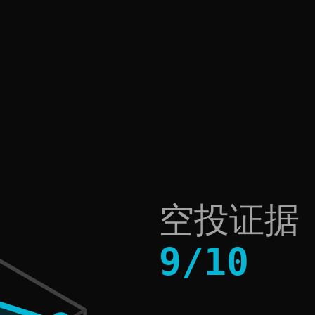
空投证据
9
/
10