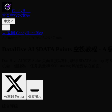
CandyHunt
首页
空投
水龙头
中文
←
返回 CandyHunt Blog
A
Airdrop Guide
/
2026-05-26
/
7 min
DataHive AI $DATA Points 空投教程 
DataHive AI 官方 Stake 页面直接写明可获得 $DATA ai
机会，但隐私、任务质量和 SOL staking 风险要放在前面。
分享到 Twitter
保存图片
综合评级