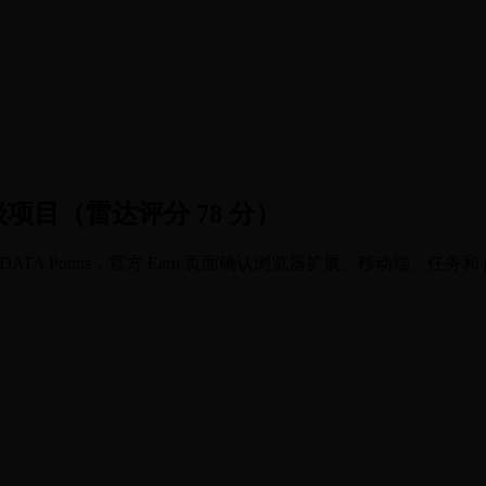
- A 级项目（雷达评分 78 分）
rdrop 与 $DATA Points，官方 Earn 页面确认浏览器扩展、移动