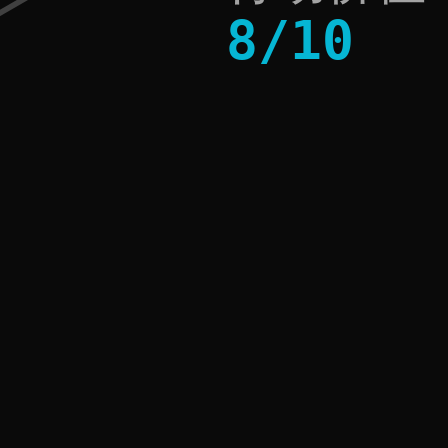
8
/
10