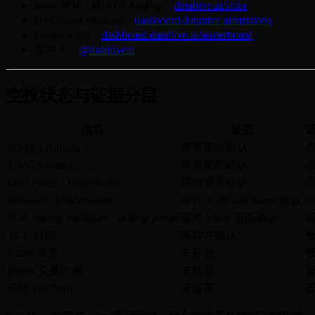
Stake SOL / $DATA Airdrop：
datahive.ai/stake
Dashboard missions：
dashboard.datahive.ai/missions
Leaderboard：
dashboard.datahive.ai/leaderboard
官方 X：
@datahiveai
空投状态与证据分层
信息
状态
$DATA Airdrop
官方页面确认
$DATA Points
官方页面确认
Data Points / Hive Points
官方博客确认
Missions / Leaderboard
官方 X 与 dashboard 确认
SOL staking multiplier / airdrop points
官方 Stake 页面确认
TGE 时间
未官方确认
Claim 页面
未开放
Points 兑换比例
未披露
最终 eligibility
未披露