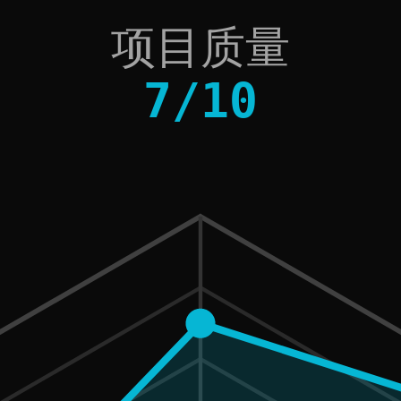
项目质量
7
/
10