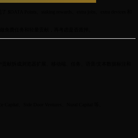
oints、staking rewards、extra jobs、extra devices 和
应先做免费任务和轻量贡献，再考虑是否质押。
把用户贡献拆成浏览器扩展、移动端、任务、语音/文本数据标注和
ital、Side Door Ventures、Nural Capital 等。