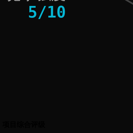
5
/
10
项目综合评级