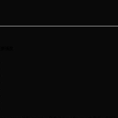
证据强度
高
高
高
高
高
低
低
低
低