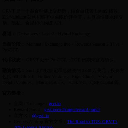
GRVT 是一个混合型链上交易所，结合自托管 Layer2 结算、
ZK/Validium 架构和链下中央限价订单簿，主打高性能永续交
易、隐私、合规和机构级 API。
赛道：
Derivatives · Layer2 · Hybrid Exchange
当前阶段：
Mainnet / Exchange live + Rewards Season 2.0 live +
Pre-TGE
代币状态：
GRVT 处于 Pre-TGE；TGE 日期未官方确认。
融资情况：
Surf 项目数据记录总融资约 3330 万美元，投资方
包括 500 Global、Further Ventures、EigenCloud、ZKsync、
Delphi Ventures、Matrix Partners、Hack VC、QCP Capital 等。
官方链接：
官网 / Exchange：
grvt.io
Reward Portal：
grvt.io/exchange/reward-portal
官方 X：
@grvt_io
Genesis Airdrop 官方文章：
The Road to TGE: GRVT's
20% Genesis Airdrop