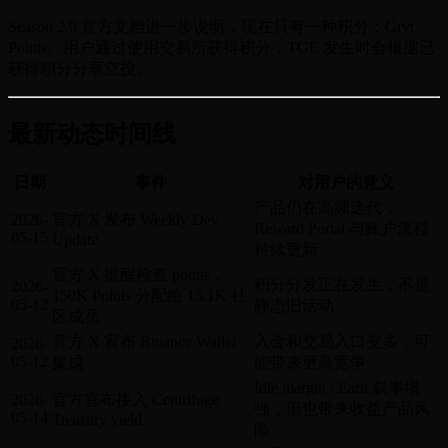
Season 2.0 官方文档进一步说明，现在只有一种积分：Grvt
Points。用户通过使用交易所获得积分，TGE 发生时会根据已
获得积分分享空投。
最新动态时间线
日期
事件
对用户的意义
产品仍在高频迭代，
2026-
官方 X 发布 Weekly Dev
Reward Portal 与账户流程
05-15
Update
持续更新
官方 X 提醒检查 points，
积分分发正在发生，不是
2026-
150K Points 分配给 15.1K 社
05-12
静态旧活动
区成员
官方 X 宣布 Binance Wallet
入金和交易入口变多，可
2026-
05-12
集成
能带来更高竞争
Idle margin / Earn 叙事增
2026-
官方宣布接入 Centrifuge
强，但也带来收益产品风
05-14
Treasury yield
险