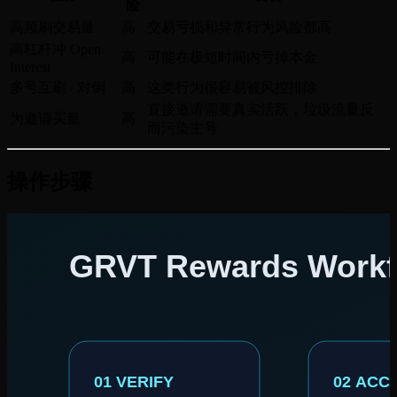
险
高频刷交易量
高
交易亏损和异常行为风险都高
高杠杆冲 Open
高
可能在极短时间内亏掉本金
Interest
多号互刷 / 对倒
高
这类行为很容易被风控排除
直接邀请需要真实活跃，垃圾流量反
为邀请买量
高
而污染主号
操作步骤