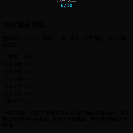
6
/
10
项目综合评级
整体评分：88/100 | 评级：S 级 | 建议：主号优先、低杠杆真
实交互
维度
评分
项目质量
9/10
空投证据
10/10
行动价值
9/10
成本收益
6/10
竞争强度
6/10
风险控制
6/10
一句话结论：GRVT 是当前少见的“官方确认空投比例 + 官方
积分季进行中”的机会，值得主号认真做，但不值得用高杠杆
硬冲。