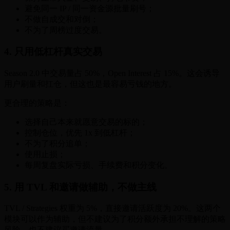
避免同一 IP / 同一资金源批量刷号；
不做自成交和对倒；
不为了周榜过度交易。
4. 只用低杠杆真实交易
Season 2.0 中交易量占 50%，Open Interest 占 15%。这会诱导
用户刷量和扛仓，但这也是最容易亏钱的地方。
更合理的策略是：
选择自己本来就愿意交易的标的；
控制仓位，优先 1x 到低杠杆；
不为了积分追单；
使用止损；
每周复盘实际亏损、手续费和积分变化。
5. 用 TVL 和邀请做辅助，不做主线
TVL / Strategies 权重为 5%，直接邀请活跃度为 20%。这两个
模块可以作为辅助，但不建议为了积分额外承担不理解的策略
风险，也不建议买邀请流量。