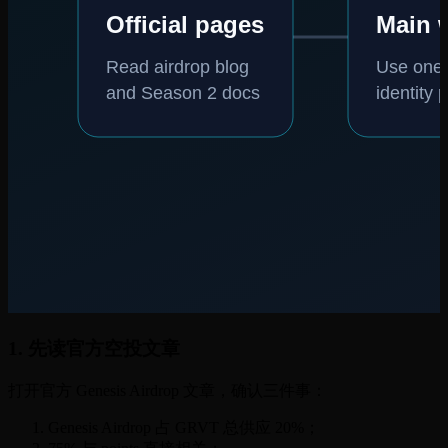
1. 先读官方空投文章
打开官方 Genesis Airdrop 文章，确认三件事：
Genesis Airdrop 占 GRVT 总供应 20%；