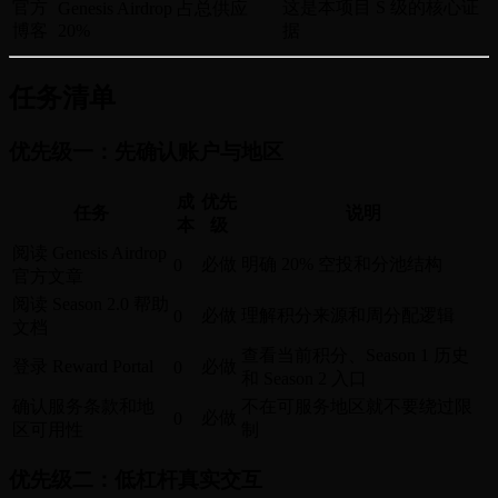
官方
这是本项目 S 级的核心证
Genesis Airdrop 占总供应
博客
20%
据
任务清单
优先级一：先确认账户与地区
成
优先
任务
说明
本
级
阅读 Genesis Airdrop
必做
明确 20% 空投和分池结构
0
官方文章
阅读 Season 2.0 帮助
必做
理解积分来源和周分配逻辑
0
文档
查看当前积分、Season 1 历史
登录 Reward Portal
必做
0
和 Season 2 入口
确认服务条款和地
不在可服务地区就不要绕过限
必做
0
区可用性
制
优先级二：低杠杆真实交互