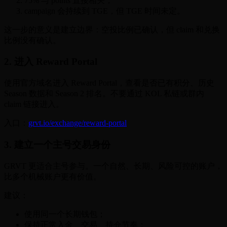
75% 与 points 直接相关；
campaign 会持续到 TGE，但 TGE 时间未定。
这一步的意义是建立边界：空投比例已确认，但 claim 和兑换
比例没有确认。
2. 进入 Reward Portal
使用官方域名进入 Reward Portal，查看是否已有积分、历史
Season 数据和 Season 2 排名。不要通过 KOL 私链或群内
claim 链接进入。
入口：
grvt.io/exchange/reward-portal
3. 建立一个主号交易身份
GRVT 更适合主号参与。一个自然、长期、风险可控的账户，
比多个机械账户更有价值。
建议：
使用同一个长期钱包；
保持正常入金、交易、持仓节奏；