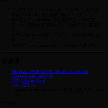
阅读官方 Genesis Airdrop 文章，确认 20% 总供应分配。
阅读 Season 2.0 文档，理解每周 points 权重。
登录官方 Reward Portal，不使用第三方 claim 链接。
用一个主号做低杠杆真实交易，先控制亏损，再谈积
分。
每周二检查 points 更新，记录成本、手续费和积分变
化。
等待官方 TGE / Claim 公告，不提前授权陌生合约。
信息源
The Road to TGE: GRVT's 20% Genesis Airdrop
[Live] Rewards Season 2.0
GRVT Reward Portal
GRVT 官方 X
Surf project-detail / search-airdrop 数据，抓取时间：2026-
05-17
本文目录