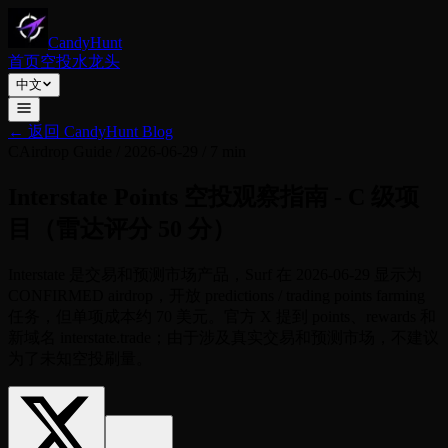
CandyHunt
首页
空投
水龙头
中文
←
返回 CandyHunt Blog
C
Airdrop Guide
/
2026-06-29
/
7 min
Interstate Points 空投观察指南 - C 级项
目（雷达评分 50 分）
Interstate 是交易和预测市场产品，Surf 在 2026-06-29 显示为
CONFIRMED airdrop，开放 predictions / trading points farming
任务，但单项成本约 70 美元。官方 X 提到 points、rewards 和
新域名 interstate.trade；由于涉及真实交易和预测市场，不建议
为了未知空投刷量。