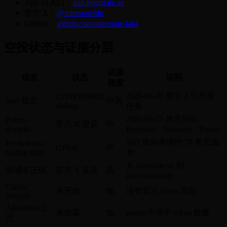
App 旧入口：
app.interstate.so
官方 X：
@interstatefdn
GitHub：
github.com/interstate-labs
空投状态与证据分层
证据
信息
状态
说明
强度
2026-06-29 显示 2 个开放
CONFIRMED
Surf 状态
中高
airdrop
任务
2026-06-25 推文列出
Points /
官方 X 提及
中
rewards
Referrals、Rewards、Points
Surf 显示单项约 70 美元成
Predictions /
中
OPEN
trading tasks
本
从 interstate.so 到
新域名迁移
官方 X 提及
高
interstate.trade
Claim /
未开放
低
没有官方 claim 页面
checker
Allocation 公
未披露
低
points 不等于 token 数量
式