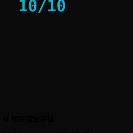
10
/
10
📊 项目综合评级