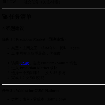
🟢 LOW
社交任务（关注/转发）
🚀 任务清单
⭐ 强烈建议
任务 1：Prediction Market（预测市场）
类型：主网交互 · 成本约 $5 · 耗时 10 分钟
⚠️ 主网交互权重最高，优先做
访问
jup.ag
，连接 Phantom / Solflare 钱包
进入
Prediction Market
板块
选择一个预测事件，投入 $5 参与
完成 1-2 次预测交易
任务 2：Waitlist for GUM Platform
类型：表单 · 零成本 · 耗时 1 分钟