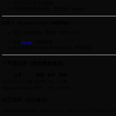
访问 GUM 平台注册页
填写邮箱和钱包地址，提交加入 Waitlist
任务 3：Mystery Reward（神秘奖励）
类型：钱包检查 · 零成本 · 耗时 2 分钟
访问
jup.ag
，连接钱包
查看是否有 Mystery Reward 提示，有则领取
✅ 可选任务（根据资金情况）
任务
类型
成本
耗时
Jupiter Lend 公测
流动性
~$1
5 分钟
Staking & Voting
质押
~$1
10 分钟
❌ 已关闭（无法参与）
Jupiter Rewards Hub · Voting (1)-(4) · Jupuary Vote 2 · Jupiter