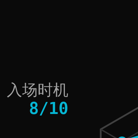
入场时机
8
/
10