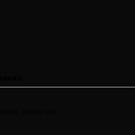
，控制成本参与。
DeFi 基础设施，覆盖四条产品线：