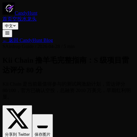
CandyHunt
首页
空投
水龙头
中文
←
返回 CandyHunt Blog
S
Airdrop Guide
/
2026-04-28
/
5 min
Kii Chain 撸羊毛完整指南：S 级项目雷
达评分 80 分
Kii Chain 是当前最值得参与的测试网激励计划，雷达评分
80/100，官方已确认空投，总融资 2010 万美元，早期红利明
显。
分享到 Twitter
保存图片