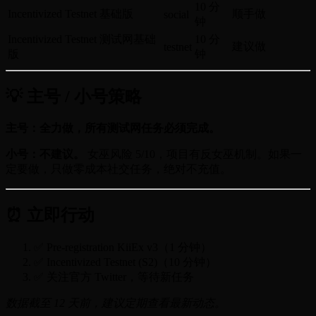
10 分
Incentivized Testnet 基础版
顺手做
social
钟
Incentivized Testnet 测试网基础
10 分
建议做
testnet
版
钟
💡 主号 / 小号策略
主号：全力做，所有测试网任务必须完成。
小号：不建议。
女巫风险 5/10，项目有反女巫机制。如果一
定要做，只做零成本社交任务，绝对不充值。
⏰ 立即行动
✅ Pre-registration KiiEx v3（1 分钟）
✅ Incentivized Testnet (S2)（10 分钟）
✅ 关注官方 Twitter，等待新任务
数据截至 12 天前，建议定期查看最新动态。