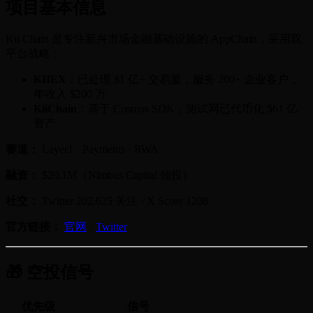
项目基本信息
Kii Chain 是专注新兴市场金融基础设施的 AppChain，采用双
平台战略：
KIIEX
：已处理 $1 亿+ 交易量，服务 200+ 企业客户，
年收入 $200 万
KiiChain
：基于 Cosmos SDK，测试网已代币化 $61 亿
资产
赛道：
Layer1 · Payments · RWA
融资：
$20.1M（Nimbus Capital 领投）
社交：
Twitter 202,625 关注 · X Score 1208
官方链接：
官网
·
Twitter
🎁 空投信号
优先级
信号