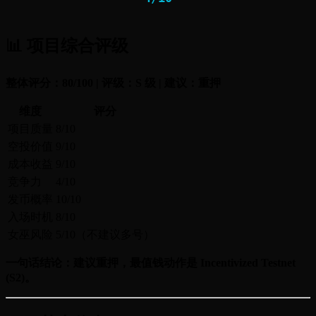
📊 项目综合评级
整体评分：80/100 | 评级：S 级 | 建议：重押
维度
评分
项目质量
8/10
空投价值
9/10
成本收益
9/10
竞争力
4/10
发币概率
10/10
入场时机
8/10
女巫风险
5/10（不建议多号）
一句话结论：建议重押，最值钱动作是 Incentivized Testnet
(S2)。