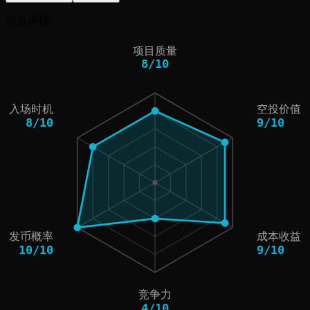
综合评级
项目质量
8
/
10
入场时机
空投价值
8
/
10
9
/
10
发币概率
成本收益
10
/
10
9
/
10
竞争力
4
/
10