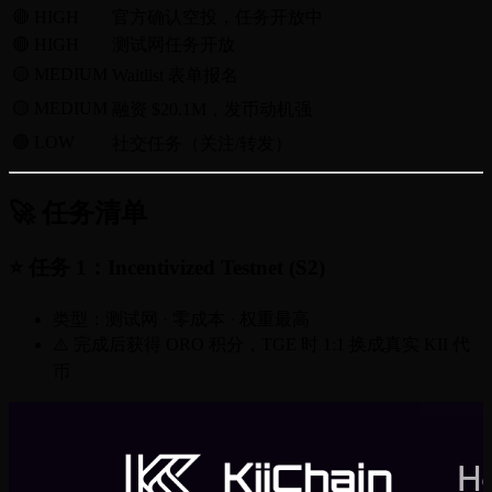
🔴 HIGH
官方确认空投，任务开放中
🔴 HIGH
测试网任务开放
🟡 MEDIUM
Waitlist 表单报名
🟡 MEDIUM
融资 $20.1M，发币动机强
🟢 LOW
社交任务（关注/转发）
🚀 任务清单
⭐ 任务 1：Incentivized Testnet (S2)
类型：测试网 · 零成本 · 权重最高
⚠️ 完成后获得 ORO 积分，TGE 时 1:1 换成真实 KII 代
币