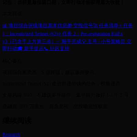
记住：当前是最佳窗口期，立即行动才能获得最大收益！
本文目录
📊 项目综合评级
项目基本信息
🎁 空投信号
🚀 任务清单
⭐ 任务
1：Incentivized Testnet (S2)
⭐ 任务 2：Pre-registration KiiEx
v3（已含于上方第三步）
✅ 顺手完成
💡 主号 / 小号策略
⏰ 立
即行动
🎓 新手提示
📞 社区支持
核心要点
项目综合素质高，S 级评级，建议重押参与。
Incentivized Testnet (S2) 是当前最值钱的任务，权重最高。
女巫风险 5/10，不建议多号操作，集中精力做好 1-2 个主号。
总融资 2010 万美元，资金充裕，空投确定性极高。
继续阅读
Research