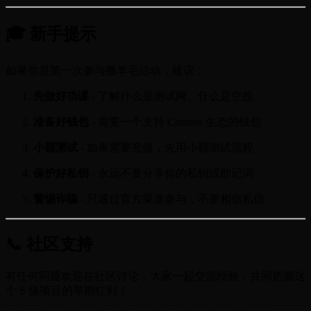
🎓 新手提示
如果你是第一次参与撸羊毛活动，建议：
先做好功课
- 了解什么是测试网、什么是空投
准备好钱包
- 需要一个支持 Cosmos 生态的钱包
小额测试
- 如果需要充值，先用小额测试流程
保护好私钥
- 永远不要分享你的私钥或助记词
警惕诈骗
- 只通过官方渠道参与，不要相信私信
📞 社区支持
有任何问题欢迎在社区讨论，大家一起交流经验，共同把握这
个 S 级项目的早期红利！