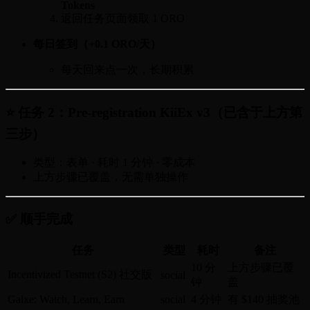
Tokens
返回任务页面领取 1 ORO
每日签到（+0.1 ORO/天）
每天回来点一次，长期积累
⭐ 任务 2：Pre-registration KiiEx v3（已含于上方第
三步）
类型：表单 · 耗时 1 分钟 · 零成本
上方步骤已覆盖，无需单独操作
✅ 顺手完成
任务
类型
耗时
备注
10 分
上方步骤已覆
Incentivized Testnet (S2) 社交版
social
钟
盖
Galxe: Watch, Learn, Earn
social
4 分钟
有 $140 抽奖池