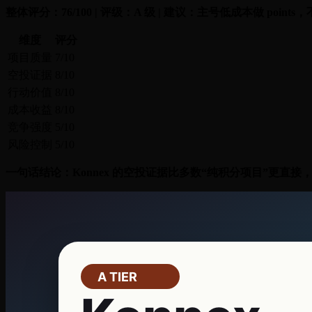
整体评分：76/100 | 评级：A 级 | 建议：主号低成本做 poin
维度
评分
项目质量
7/10
空投证据
8/10
行动价值
8/10
成本收益
8/10
竞争强度
5/10
风险控制
5/10
一句话结论：Konnex 的空投证据比多数“纯积分项目”更直接，但项目仍