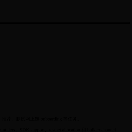
、推荐、测试网上链 onboarding 等任务。
 support、testnet allocation 和 builder channel