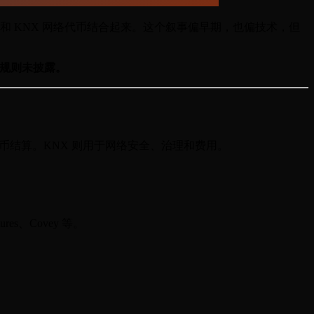
l-Work、稳定币结算和 KNX 网络代币结合起来。这个叙事偏早期，也偏技术，但
规则未披露。
明，并用稳定币结算。KNX 则用于网络安全、治理和费用。
tures、Covey 等。