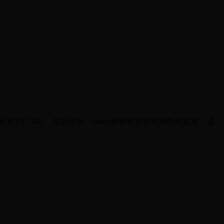
am 已开放；但 KNX TGE、兑换比例、claim 和最终资格规则尚未披露，适