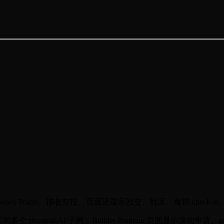
onnex Points、接收空投。页面还显示社交、社区、每周 check-in
ical-AI 子网；Builder Program 页面显示滚动申请、grant tiers、SDK