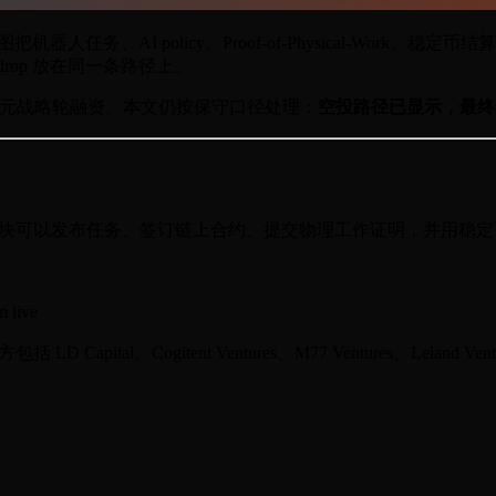
 AI 的网络，试图把机器人任务、AI policy、Proof-of-Physica
airdrop 放在同一条路径上。
录 1500 万美元战略轮融资。本文仍按保守口径处理：
空投路径已显示，最终
place：机器人和 AI 模块可以发布任务、签订链上合约、提交物理工作证
m live
 Capital、Cogitent Ventures、M77 Ventures、Leland Ven