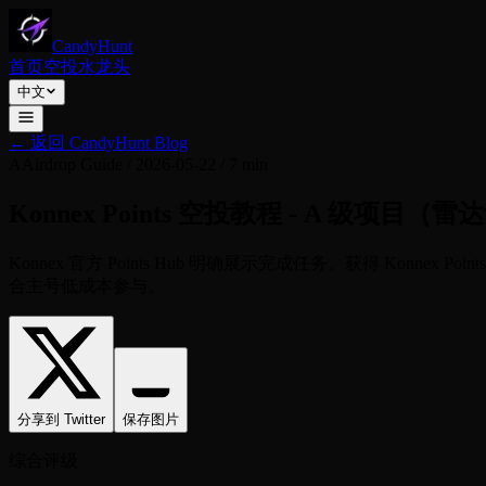
CandyHunt
首页
空投
水龙头
中文
←
返回 CandyHunt Blog
A
Airdrop Guide
/
2026-05-22
/
7 min
Konnex Points 空投教程 - A 级项目（雷
Konnex 官方 Points Hub 明确展示完成任务、获得 Konnex P
合主号低成本参与。
分享到 Twitter
保存图片
综合评级