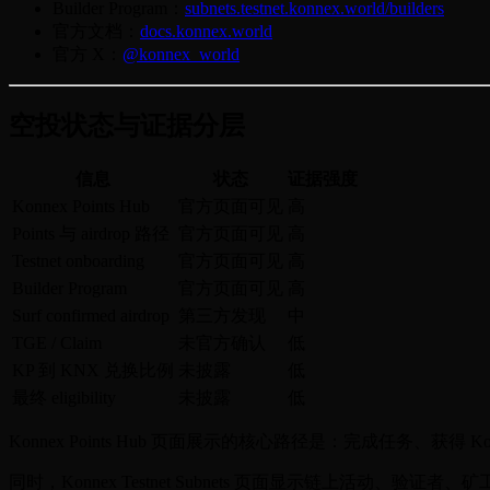
Builder Program：
subnets.testnet.konnex.world/builders
官方文档：
docs.konnex.world
官方 X：
@konnex_world
空投状态与证据分层
信息
状态
证据强度
Konnex Points Hub
官方页面可见
高
Points 与 airdrop 路径
官方页面可见
高
Testnet onboarding
官方页面可见
高
Builder Program
官方页面可见
高
Surf confirmed airdrop
第三方发现
中
TGE / Claim
未官方确认
低
KP 到 KNX 兑换比例
未披露
低
最终 eligibility
未披露
低
Konnex Points Hub 页面展示的核心路径是：完成任务、获得 K
同时，Konnex Testnet Subnets 页面显示链上活动、验证者、矿工和多个 phys