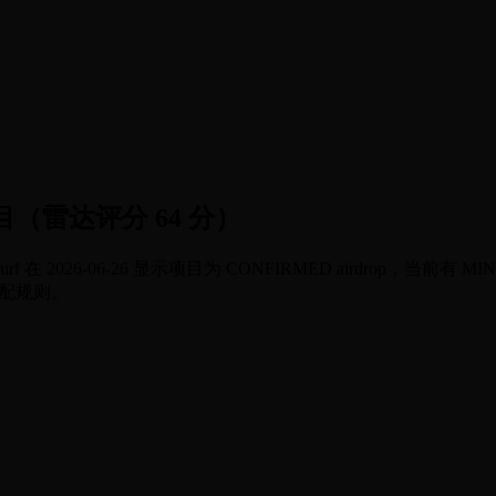
 级项目（雷达评分 64 分）
f 在 2026-06-26 显示项目为 CONFIRMED airdrop，当前有 MI
 的分配规则。