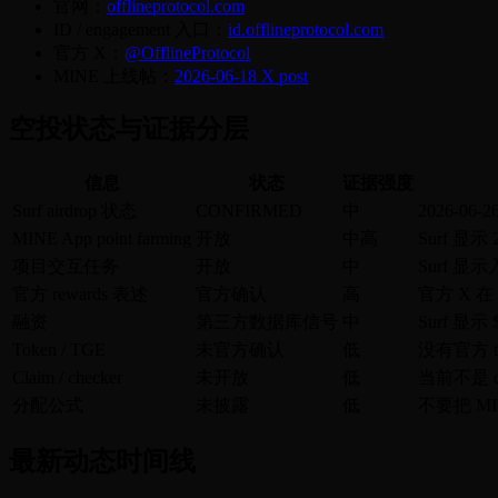
官网：
offlineprotocol.com
ID / engagement 入口：
id.offlineprotocol.com
官方 X：
@OfflineProtocol
MINE 上线帖：
2026-06-18 X post
空投状态与证据分层
信息
状态
证据强度
Surf airdrop 状态
CONFIRMED
中
2026-06-2
MINE App point farming
开放
中高
Surf 显示
项目交互任务
开放
中
Surf 显
官方 rewards 表述
官方确认
高
官方 X 在 20
融资
第三方数据库信号
中
Surf 
Token / TGE
未官方确认
低
没有官方 t
Claim / checker
未开放
低
当前不是 c
分配公式
未披露
低
不要把 MI
最新动态时间线