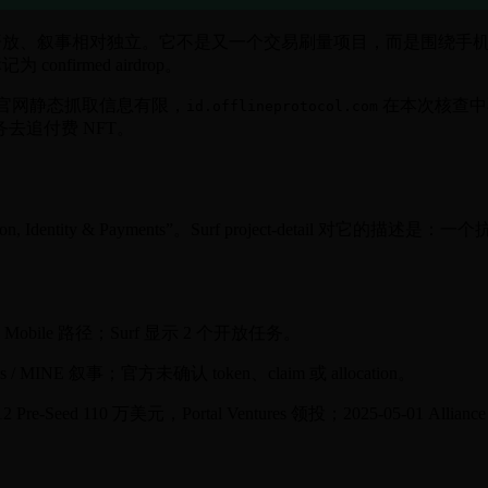
、任务仍开放、叙事相对独立。它不是又一个交易刷量项目，而是围绕手机本
onfirmed airdrop。
，官网静态抓取信息有限，
在本次核查中不
id.offlineprotocol.com
去追付费 NFT。
munication, Identity & Payments”。Surf project-det
ana Mobile 路径；Surf 显示 2 个开放任务。
 / MINE 叙事；官方未确认 token、claim 或 allocation。
 Pre-Seed 110 万美元，Portal Ventures 领投；2025-05-01 Allian