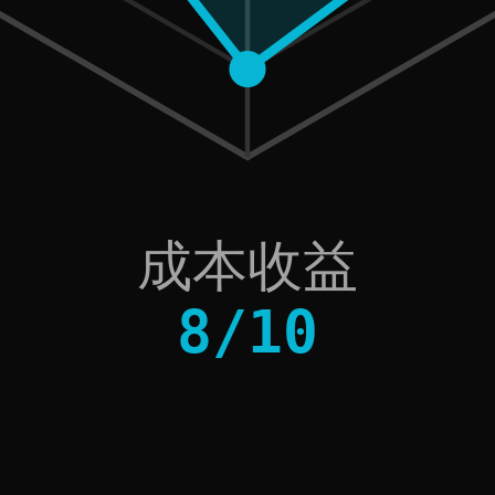
成本收益
8
/
10