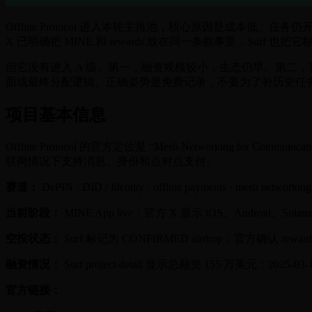
Offline Protocol 进入本轮主推池，核心原因是成本低
X 已明确把 MINE 和 rewards 放在同一条叙事里，Surf 也把它标记为 c
但它没有进入 A 级。第一，融资规模较小，生态仍早。第二
面或最终分配逻辑。正确姿势是免费记录，不要为了补历史任务
项目基本信息
Offline Protocol 的官方定位是 “Mesh Networking for Com
联网情况下支持消息、身份和点对点支付。
赛道：
DePIN · DID / Identity · offline payments · mesh networking
当前阶段：
MINE App live；官方 X 显示 iOS、Android、Sol
空投状态：
Surf 标记为 CONFIRMED airdrop；官方确认 rewards
融资情况：
Surf project-detail 显示总融资 155 万美元：2025-03-12
官方链接：