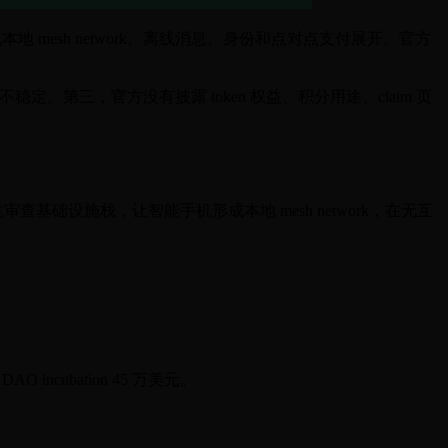
地 mesh network、离线消息、身份和点对点支付展开。官方
稳定。第三，官方没有披露 token 权益、积分用途、claim 页
ail 对它的描述是：一个抗审查基础设施栈，让智能手机形成本地 mesh network，在无互
ce DAO incubation 45 万美元。