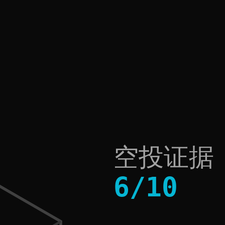
空投证据
6
/
10