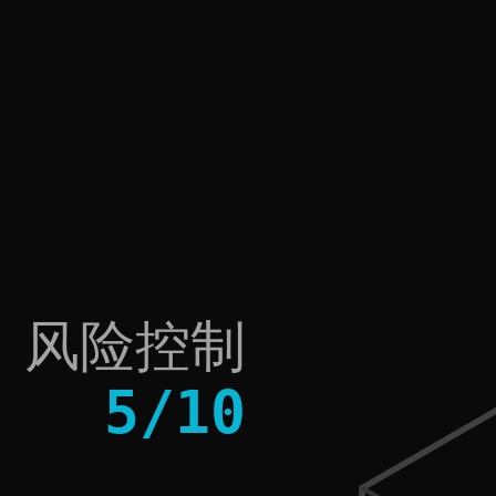
风险控制
5
/
10