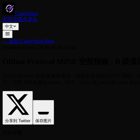
CandyHunt
首页
空投
水龙头
中文
←
返回 CandyHunt Blog
B
Airdrop Guide
/
2026-06-26
/
8 min
Offline Protocol MINE 空投指南 - B
Offline Protocol 正在做离线通信、身份和支付的 DePIN 网络。Sur
元；但官方尚未确认 token、TGE、claim 或 points 到 token
分享到 Twitter
保存图片
综合评级