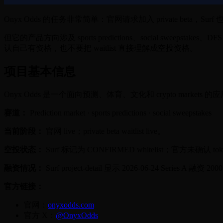
Onyx Odds 的任务非常简单：官网请求加入 private beta，S
但它的产品方向涉及 sports predictions、social sweeps
认自己有资格，也不要把 waitlist 直接理解成空投资格。
项目基本信息
Onyx Odds 是一个面向预测、体育、文化和 crypto markets 的应用。官网文案
赛道：
Prediction market · sports predictions · social sweepstakes
当前阶段：
官网 live；private beta waitlist live。
空投状态：
Surf 标记为 CONFIRMED whitelist；官方未确认 t
融资情况：
Surf project-detail 显示 2026-06-24 Series A 融资 
官方链接：
官网：
onyxodds.com
官方 X：
@OnyxOdds