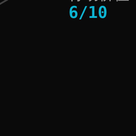
6
/
10