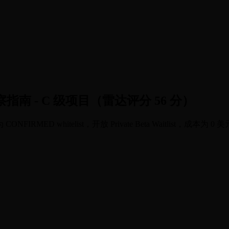
t 空投观察指南 - C 级项目（雷达评分 56 分）
ONFIRMED whitelist，开放 Private Beta Waitlist，成