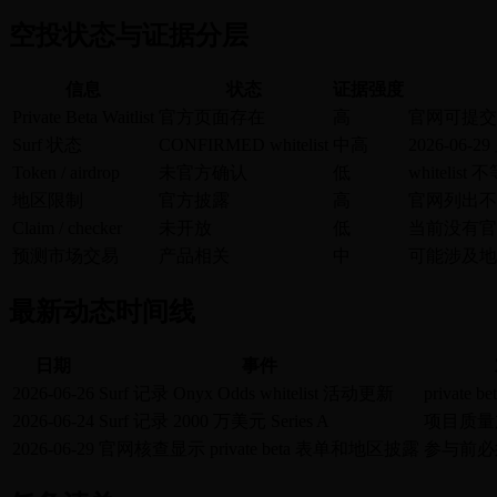
空投状态与证据分层
信息
状态
证据强度
Private Beta Waitlist
官方页面存在
高
官网可提交 pr
Surf 状态
CONFIRMED whitelist
中高
2026-06-
Token / airdrop
未官方确认
低
whitelist 不
地区限制
官方披露
高
官网列出不
Claim / checker
未开放
低
当前没有官方 
预测市场交易
产品相关
中
可能涉及地
最新动态时间线
日期
事件
2026-06-26
Surf 记录 Onyx Odds whitelist 活动更新
private b
2026-06-24
Surf 记录 2000 万美元 Series A
项目质量
2026-06-29
官网核查显示 private beta 表单和地区披露
参与前必