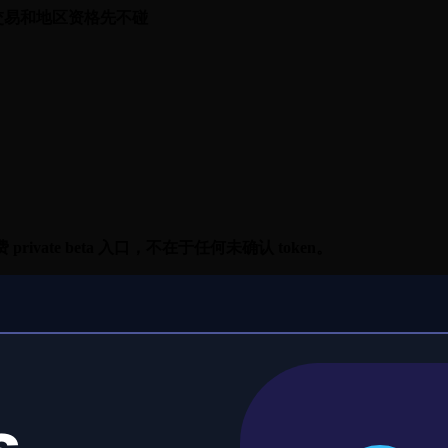
可以做，交易和地区资格先不碰
vate beta 入口，不在于任何未确认 token。