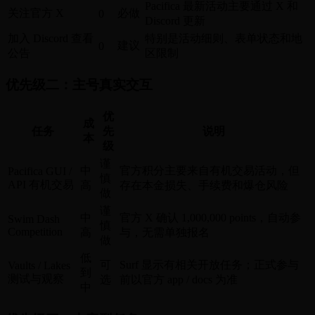
Pacifica 最新活动主要通过 X 和
关注官方 X
必做
0
Discord 更新
加入 Discord 查看
特别是活动细则、表单状态和地
建议
0
公告
区限制
优先级二：主号真实交互
优
成
任务
先
说明
本
级
谨
中
官方积分主要来自有机交易活动，但
Pacifica GUI /
慎
API 有机交易
高
存在本金损失、手续费和爆仓风险
做
谨
中
官方 X 确认 1,000,000 points，自动参
Swim Dash
慎
Competition
高
与，无需单独报名
做
低
可
Surf 显示有相关开放任务；正式参与
Vaults / Lakes
到
测试与观察
选
前以官方 app / docs 为准
中