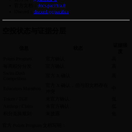
官方文档：
docs.pacifica.fi
Discord：
discord.gg/pacifica
空投状态与证据分层
证据强
信息
状态
度
Points Program
官方确认
高
每周积分分发
官方确认
高
Swim Dash
官方 X 确认
高
Competition
官方 X 确认，但与旧文档存在
中
Educators Marathon
冲突
Token / TGE
未官方确认
低
Airdrop / Claim
未官方确认
低
积分兑换规则
未披露
低
官方 Points Program 文档写明：