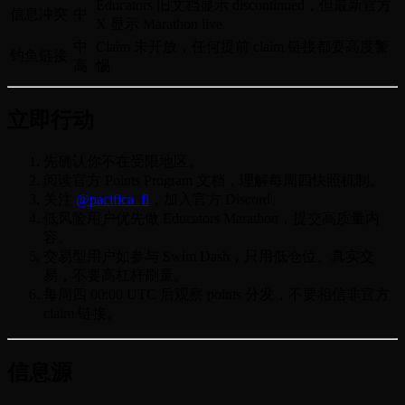
Educators 旧文档显示 discontinued，但最新官方
信息冲突
中
X 显示 Marathon live
中
Claim 未开放，任何提前 claim 链接都要高度警
钓鱼链接
高
惕
立即行动
先确认你不在受限地区。
阅读官方 Points Program 文档，理解每周四快照机制。
关注
@pacifica_fi
，加入官方 Discord。
低风险用户优先做 Educators Marathon，提交高质量内
容。
交易型用户如参与 Swim Dash，只用低仓位、真实交
易，不要高杠杆刷量。
每周四 00:00 UTC 后观察 points 分发，不要相信非官方
claim 链接。
信息源