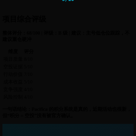
项目综合评级
整体评分：68/100 | 评级：B 级 | 建议：主号低仓位跟踪，不
建议重仓硬冲
维度
评分
项目质量
8/10
空投证据
5/10
行动价值
7/10
成本收益
5/10
竞争强度
4/10
风险控制
4/10
一句话结论：Pacifica 的积分系统是真的，近期活动也很新，
但“积分 = 空投”没有被官方确认。