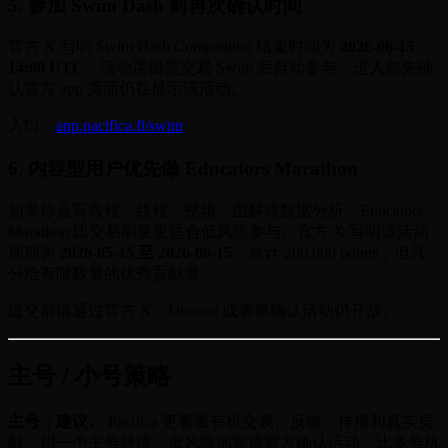
5. 参加 Swim Dash 前再次确认时间
官方 X 写明 Swim Dash Competition 结束时间为
2026-06-15
14:00 UTC
。活动逻辑是交易 Swim 后自动参与。进入前先确
认官方 app 页面仍在显示该活动。
入口：
app.pacifica.fi/swim
6. 内容型用户优先做 Educators Marathon
如果你会写教程、线程、视频、图解或数据分析，Educators
Marathon 比交易刷量更适合低风险参与。官方 X 写明该活动
周期为
2026-05-15 至 2026-06-15
，总计 200,000 points，但只
分给有限数量的优秀贡献者。
提交前请通过官方 X、Discord 或表单确认活动仍开放。
主号 / 小号策略
主号：建议。
Pacifica 更看重有机交易、反馈、传播和真实贡
献。用一个主号持续、低风险地完成官方确认活动，比多号机