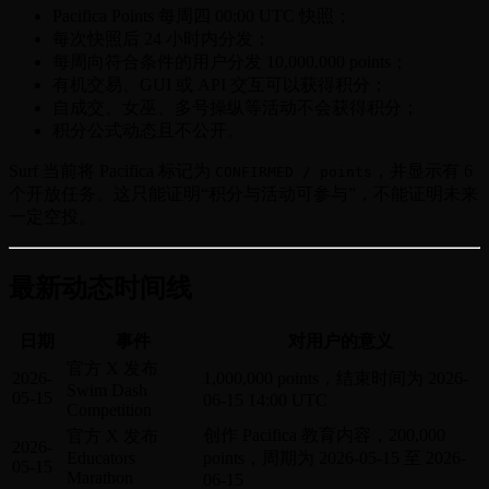
Pacifica Points 每周四 00:00 UTC 快照；
每次快照后 24 小时内分发；
每周向符合条件的用户分发 10,000,000 points；
有机交易、GUI 或 API 交互可以获得积分；
自成交、女巫、多号操纵等活动不会获得积分；
积分公式动态且不公开。
Surf 当前将 Pacifica 标记为
，并显示有 6
CONFIRMED / points
个开放任务。这只能证明“积分与活动可参与”，不能证明未来
一定空投。
最新动态时间线
日期
事件
对用户的意义
官方 X 发布
2026-
1,000,000 points，结束时间为 2026-
Swim Dash
05-15
06-15 14:00 UTC
Competition
创作 Pacifica 教育内容，200,000
官方 X 发布
2026-
Educators
points，周期为 2026-05-15 至 2026-
05-15
Marathon
06-15