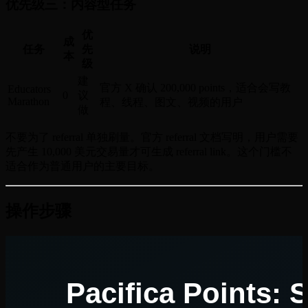
优先级三：内容型任务
优
成
任务
先
说明
本
级
建
官方 X 确认 200,000 points，适合会写教
Educators
0
议
Marathon
程、线程、图文、视频的用户
做
不要为了 referral 单独刷量。官方 referral 文档写明，用户需要
先产生 10,000 美元交易量才可生成 referral link。这个门槛不
适合作为普通用户的主要目标。
操作步骤