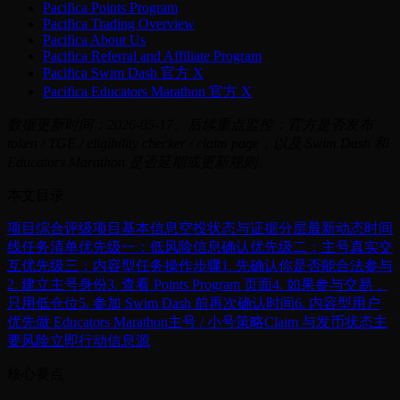
Pacifica Points Program
Pacifica Trading Overview
Pacifica About Us
Pacifica Referral and Affiliate Program
Pacifica Swim Dash 官方 X
Pacifica Educators Marathon 官方 X
数据更新时间：2026-05-17。后续重点监控：官方是否发布
token / TGE / eligibility checker / claim page，以及 Swim Dash 和
Educators Marathon 是否延期或更新规则。
本文目录
项目综合评级
项目基本信息
空投状态与证据分层
最新动态时间
线
任务清单
优先级一：低风险信息确认
优先级二：主号真实交
互
优先级三：内容型任务
操作步骤
1. 先确认你是否能合法参与
2. 建立主号身份
3. 查看 Points Program 页面
4. 如果参与交易，
只用低仓位
5. 参加 Swim Dash 前再次确认时间
6. 内容型用户
优先做 Educators Marathon
主号 / 小号策略
Claim 与发币状态
主
要风险
立即行动
信息源
核心要点