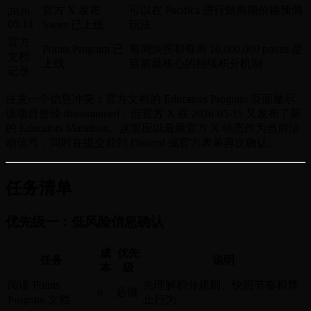
官方 X 发布
可以在 Pacifica 进行短周期价格预测
2026-
05-14
Swim 已上线
玩法
官方
Points Program 已
每周快照和每周 10,000,000 points 是
文档
上线
目前最核心的持续积分机制
记录
注意一个信息冲突：官方文档的 Educators Program 页面显示
该项目曾经 discontinued，但官方 X 在 2026-05-15 又发布了新
的 Educators Marathon。这里应以最新官方 X 动态作为当前活
动信号，同时在提交前到 Discord 或官方表单再次确认。
任务清单
优先级一：低风险信息确认
成
优先
任务
说明
本
级
阅读 Points
先理解积分规则、快照节奏和禁
必做
0
Program 文档
止行为