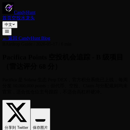
CandyHunt
首页
空投
水龙头
中文
←
返回 CandyHunt Blog
B
Airdrop Guide
/
2026-05-17
/
6 min
Pacifica Points 空投机会追踪 - B 级项目
（雷达评分 68 分）
Pacifica 是 Solana 生态 Perp DEX，官方积分系统已上线，每周
分发 10,000,000 points；但代币、空投、Claim 与分配规则均未
官宣，适合低仓位主号跟踪，不适合高杠杆硬冲。
分享到 Twitter
保存图片