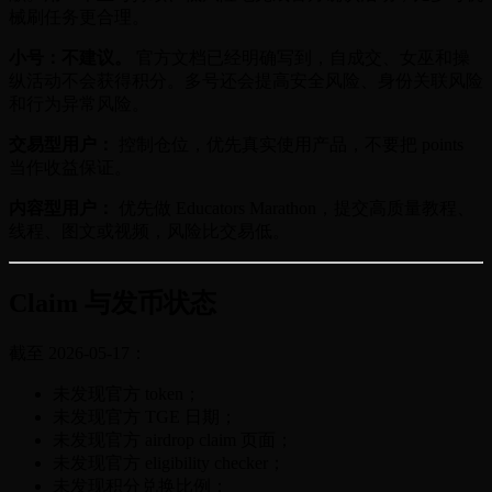
械刷任务更合理。
小号：不建议。
官方文档已经明确写到，自成交、女巫和操
纵活动不会获得积分。多号还会提高安全风险、身份关联风险
和行为异常风险。
交易型用户：
控制仓位，优先真实使用产品，不要把 points
当作收益保证。
内容型用户：
优先做 Educators Marathon，提交高质量教程、
线程、图文或视频，风险比交易低。
Claim 与发币状态
截至 2026-05-17：
未发现官方 token；
未发现官方 TGE 日期；
未发现官方 airdrop claim 页面；
未发现官方 eligibility checker；
未发现积分兑换比例；