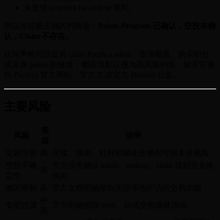
未发现 snapshot for airdrop 规则。
所以当前最正确的判断是：
Points Program 已确认，空投未确
认，Claim 不存在。
任何声称可以提前 claim Pacifica token、查询额度、购买积分
或兑换 points 的链接，都应当默认视为高风险钓鱼，除非它来
自 Pacifica 官方网站、官方 X 或官方 Discord 公告。
主要风险
等
风险
说明
级
交易亏损
高
永续、预测、杠杆和保证金都有亏损本金风险
空投不确
官方没有确认 token、airdrop、claim 或积分兑换
高
定性
规则
地区限制
高
官方文档明确限制美国等地区访问交易功能
中
女巫过滤
官方明确排除 sybil、自成交和操纵活动
高