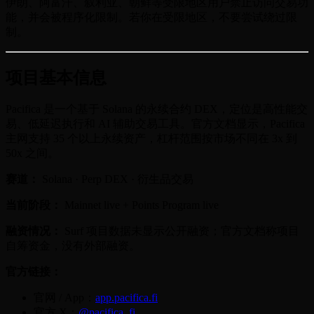
伊朗、阿富汗、叙利亚、朝鲜等受限地区用户禁止访问交易功
能，并会被程序化限制。若你在受限地区，不要尝试绕过限
制。
项目基本信息
Pacifica 是一个基于 Solana 的永续合约 DEX，定位是高性能交
易、低延迟执行和 AI 辅助交易工具。官方文档显示，Pacifica
主网支持 35 个以上永续资产，杠杆范围按市场不同在 3x 到
50x 之间。
赛道：
Solana · Perp DEX · 衍生品交易
当前阶段：
Mainnet live + Points Program live
融资情况：
Surf 项目数据未显示公开融资；官方文档称项目
自筹资金，没有外部融资。
官方链接：
官网 / App：
app.pacifica.fi
官方 X：
@pacifica_fi