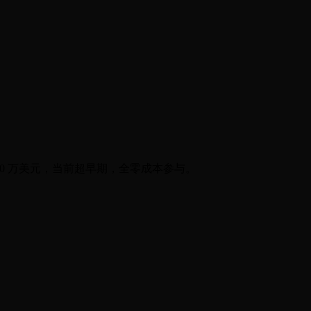
，总融资 7000 万美元，当前超早期，全零成本参与。