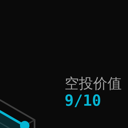
空投价值
9
/
10