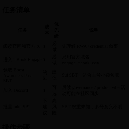
任务清单
优
成
任务
先
说明
本
级
必
阅读官网和官方 X
先理解 RWA / credential 叙事
0
做
必
只用官方域名
进入 TBook Engage
0
做
engage.tbook.com
领取 Boost
建
约
Sui SBT，适合主号小额领取
Awareness Pass
议
$1
SBT
可
后续 governance / product vibe 活
加入 Discord
0
选
动可能在社区同步
不
高
批量 mint SBT
建
风
SBT 权重未知，多号意义不明
议
险
操作步骤