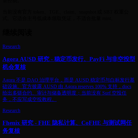
管控制。
当前没有官方 token、TGE、claim、snapshot 或 SBT 权重公
式。它适合主号低成本领取凭证，不适合批量 mint。
继续阅读
Research
Agora AUSD 研究 - 稳定币发行、PayFi 与非空投型
机会复核
Agora 不是 DAO 治理平台，而是 AUSD 稳定币与白标发行基
础设施。官方披露 AUSD 由 Agora reserves 100% 支持，docs
给出多链合约、审计与储备透明度；当前没有 Surf 空投任
务，不应写成空投教程。
Research
Fhenix 研究 - FHE 隐私计算、CoFHE 与测试网任
务复核