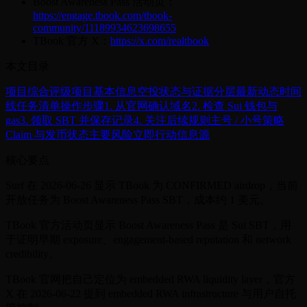
Boost Awareness Pass 活动页：
https://engage.tbook.com/tbook-
community/11189934623698655
TBook 官方 X：
https://x.com/realtbook
本文目录
项目综合评级
项目基本信息
空投状态与证据分层
最新动态时间
线
任务清单
操作步骤
1. 从官网确认域名
2. 检查 Sui 钱包与
gas
3. 领取 SBT 并保存记录
4. 关注后续规则
主号 / 小号策略
Claim 与发币状态
主要风险
立即行动
信息源
核心要点
Surf 在 2026-06-26 显示 TBook 为 CONFIRMED airdrop，当前
开放任务为 Boost Awareness Pass SBT，成本约 1 美元。
TBook 官方活动页显示 Boost Awareness Pass 是 Sui SBT，用
于证明早期 exposure、engagement-based reputation 和 network
credibility。
TBook 官网把自己定位为 embedded RWA liquidity layer，官方
X 在 2026-06-22 提到 embedded RWA infrastructure 与用户自托