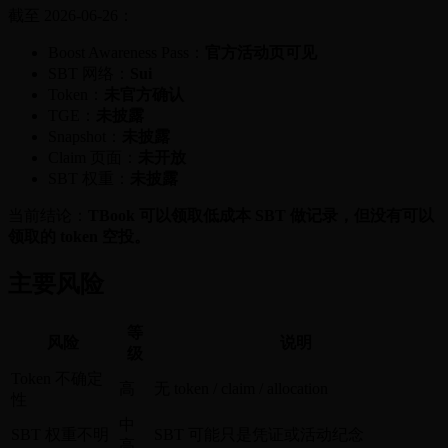
截至 2026-06-26：
Boost Awareness Pass：
官方活动页可见
SBT 网络：
Sui
Token：
未官方确认
TGE：
未披露
Snapshot：
未披露
Claim 页面：
未开放
SBT 权重：
未披露
当前结论：
TBook 可以领取低成本 SBT 做记录，但没有可以
领取的 token 空投。
主要风险
等
风险
说明
级
Token 不确定
高
无 token / claim / allocation
性
中
SBT 权重不明
SBT 可能只是凭证或活动纪念
高