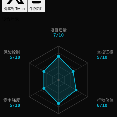
分享到 Twitter
保存图片
综合评级
项目质量
7
/
10
风险控制
空投证据
5
/
10
5
/
10
竞争强度
行动价值
5
/
10
6
/
10