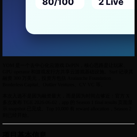
YOM 是一个去中心化云游戏 DePIN，核心思路是让玩家、
GPU operator 和游戏发行方共享云游戏基础设施。Surf 记录其
融资 300 万美元，投资方包括 Avalanche Foundation、
Borderless Capital、Outlier Ventures、CV VC 等。
本次入选不是因为融资最大，而是因为时间点够近：官方 X
多次发布 TGE 2026-06-02，app 的 Season 1 final results 页面显
示 snapshot 已完成、Top 10,000 有 reward allocation，Season 2
则已经开始。
项目基本信息