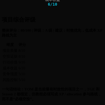
6
/
10
项目综合评级
整体评分：80/100 | 评级：A 级 | 建议：时效优先，低成本 XP
路线为主
维度
评分
项目质量
8/10
空投证据
8/10
行动价值
9/10
成本收益
6/10
竞争强度
5/10
风险控制
5/10
一句话结论：YOM 是当前最有时效性的项目之一，TGE 和
Season 2 都很近，但教程必须写成 XP / allocation 参与路线，
而不是“必领空投”。