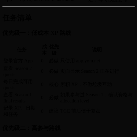
任务清单
优先级一：低成本 XP 路线
成
优先
任务
说明
本
级
登录官方 App
0
必做
只使用 app.yom.net
查看 Season 2
0
必做
页面显示 Season 2 正在进行
quests
每日完成可用
0
核心
累积 XP，不做垃圾互动
quests
查看 Season 1
如果参与过 Season 1，确认资格与
0
必做
final results
allocation level
记录 XP、日期
建议
TGE 前后便于复盘
0
和任务
优先级二：高参与路线