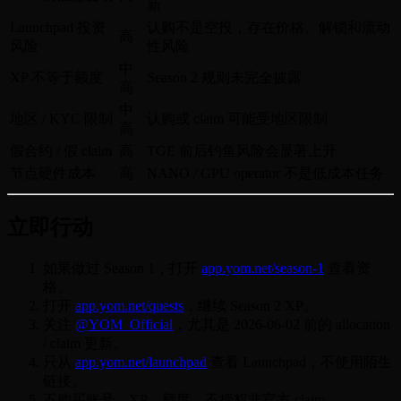
新
Launchpad 投资
认购不是空投，存在价格、解锁和流动
高
风险
性风险
中
XP 不等于额度
Season 2 规则未完全披露
高
中
地区 / KYC 限制
认购或 claim 可能受地区限制
高
假合约 / 假 claim
高
TGE 前后钓鱼风险会显著上升
节点硬件成本
高
NANO / GPU operator 不是低成本任务
立即行动
如果做过 Season 1，打开
app.yom.net/season-1
查看资
格。
打开
app.yom.net/quests
，继续 Season 2 XP。
关注
@YOM_Official
，尤其是 2026-06-02 前的 allocation
/ claim 更新。
只从
app.yom.net/launchpad
查看 Launchpad，不使用陌生
链接。
不购买账号、XP、额度，不授权非官方 claim。