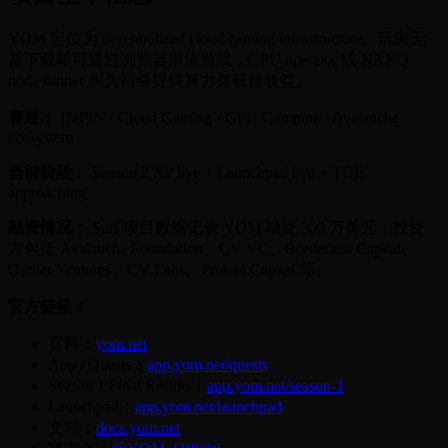
YOM 定位为 decentralized cloud gaming infrastructure。玩家无
需下载即可通过浏览器串流游戏，GPU operator 或 NANO
node runner 则为网络提供算力并获得收益。
赛道：
DePIN · Cloud Gaming · GPU Compute · Avalanche
ecosystem
当前阶段：
Season 2 XP live + Launchpad live + TGE
approaching
融资情况：
Surf 项目数据记录 YOM 融资 300 万美元，投资
方包括 Avalanche Foundation、CV VC、Borderless Capital、
Outlier Ventures、CV Labs、Protein Capital 等。
官方链接：
官网：
yom.net
App / Quests：
app.yom.net/quests
Season 1 Final Results：
app.yom.net/season-1
Launchpad：
app.yom.net/launchpad
文档：
docs.yom.net