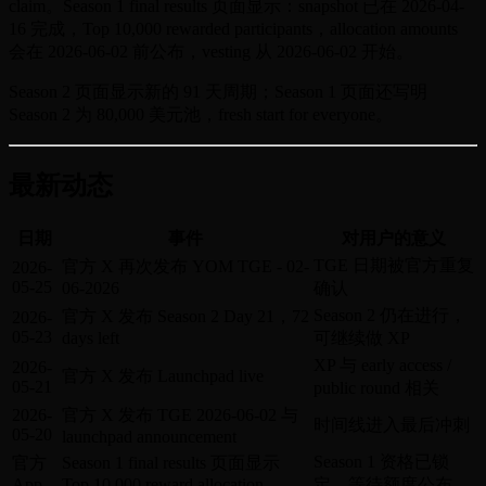
claim。Season 1 final results 页面显示：snapshot 已在 2026-04-
16 完成，Top 10,000 rewarded participants，allocation amounts
会在 2026-06-02 前公布，vesting 从 2026-06-02 开始。
Season 2 页面显示新的 91 天周期；Season 1 页面还写明
Season 2 为 80,000 美元池，fresh start for everyone。
最新动态
日期
事件
对用户的意义
TGE 日期被官方重复
官方 X 再次发布 YOM TGE - 02-
2026-
05-25
06-2026
确认
Season 2 仍在进行，
官方 X 发布 Season 2 Day 21，72
2026-
05-23
days left
可继续做 XP
XP 与 early access /
2026-
官方 X 发布 Launchpad live
05-21
public round 相关
2026-
官方 X 发布 TGE 2026-06-02 与
时间线进入最后冲刺
05-20
launchpad announcement
Season 1 资格已锁
官方
Season 1 final results 页面显示
App
Top 10,000 reward allocation
定，等待额度公布