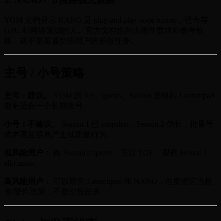
YOM 文档显示 NANO 是 plug-and-play node runner，适合有
GPU 和网络资源的人。官方文档也列出硬件要求和参考价
格。这不是普通空投用户的必做任务。
主号 / 小号策略
主号：建议。
YOM 的 XP、quests、Season 资格和 Launchpad
都更适合一个长期账号。
小号：不建议。
Season 1 已 snapshot，Season 2 仍长，批量号
成本高且容易产生低质量行为。
低风险用户：
做 Season 2 quests、关注 TGE、观察 Season 1
allocation。
高风险用户：
可以研究 Launchpad 和 NANO，但要把它当投
资/硬件决策，不是空投任务。