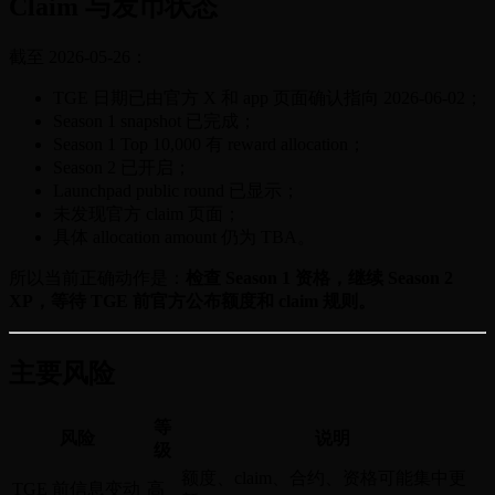
Claim 与发币状态
截至 2026-05-26：
TGE 日期已由官方 X 和 app 页面确认指向 2026-06-02；
Season 1 snapshot 已完成；
Season 1 Top 10,000 有 reward allocation；
Season 2 已开启；
Launchpad public round 已显示；
未发现官方 claim 页面；
具体 allocation amount 仍为 TBA。
所以当前正确动作是：
检查 Season 1 资格，继续 Season 2
XP，等待 TGE 前官方公布额度和 claim 规则。
主要风险
等
风险
说明
级
额度、claim、合约、资格可能集中更
TGE 前信息变动
高