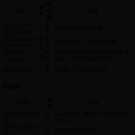
优
成
任务
先
说明
本
级
关注官方 Town
建
官方近期信息高度依赖 X
0
Hall / X 更新
议
中
谨
参与 Launchpad
这是认购行为，不是免费空投
public round
高
慎
可
官方文档显示硬件要求和 $349 参考
研究 NANO /
高
node runner
选
价格，不适合普通空投用户
建
参与社区活动
不刷屏，不购买账号互动
0
议
不建议
风
行为
说明
险
把 launchpad 当空
认购有价格、解锁、vesting 和流动
高
投
性风险
临时买高价账号 /
高
资格和风控不可控
XP