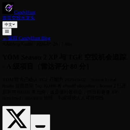
CandyHunt
首页
空投
水龙头
中文
←
返回 CandyHunt Blog
A
Airdrop Guide
/
2026-05-26
/
7 min
YOM Season 2 XP 与 TGE 空投机会追踪
- A 级项目（雷达评分 80 分）
YOM 官方已确认 TGE 日期为 2026-06-02，Season 1 final
results 页面显示 Top 10,000 有 reward allocation，Season 2 已开
启并有 80,000 美元池；这是强时效机会，但当前更像 XP /
launchpad / allocation 追踪，不应写成人人可领空投。