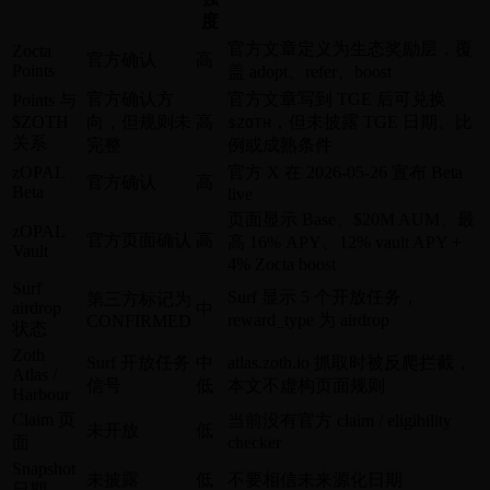
度
官方文章定义为生态奖励层，覆
Zocta
官方确认
高
Points
盖 adopt、refer、boost
官方确认方
官方文章写到 TGE 后可兑换
Points 与
$ZOTH
向，但规则未
高
，但未披露 TGE 日期、比
$ZOTH
关系
完整
例或成熟条件
zOPAL
官方 X 在 2026-05-26 宣布 Beta
官方确认
高
Beta
live
页面显示 Base、$20M AUM、最
zOPAL
官方页面确认
高
高 16% APY、12% vault APY +
Vault
4% Zocta boost
Surf
Surf 显示 5 个开放任务，
第三方标记为
airdrop
中
reward_type 为 airdrop
CONFIRMED
状态
Zoth
Surf 开放任务
中
atlas.zoth.io 抓取时被反爬拦截，
Atlas /
信号
低
本文不虚构页面规则
Harbour
Claim 页
当前没有官方 claim / eligibility
未开放
低
面
checker
Snapshot
未披露
低
不要相信未来源化日期
日期