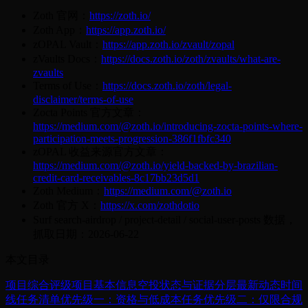
Zoth 官网：
https://zoth.io/
Zoth App：
https://app.zoth.io/
zOPAL Vault：
https://app.zoth.io/zvault/zopal
zVaults Docs：
https://docs.zoth.io/zoth/zvaults/what-are-
zvaults
Terms of Use：
https://docs.zoth.io/zoth/legal-
disclaimer/terms-of-use
Zocta Points 官方文章：
https://medium.com/@zoth.io/introducing-zocta-points-where-
participation-meets-progression-386f1fbfc340
zOPAL 收益来源官方文章：
https://medium.com/@zoth.io/yield-backed-by-brazilian-
credit-card-receivables-8c17bb23d5d1
Zoth Medium：
https://medium.com/@zoth.io
Zoth 官方 X：
https://x.com/zothdotio
Surf search-airdrop / project-detail / social-user-posts 数据，
抓取日期：2026-06-22
本文目录
项目综合评级
项目基本信息
空投状态与证据分层
最新动态时间
线
任务清单
优先级一：资格与低成本任务
优先级二：仅限合规