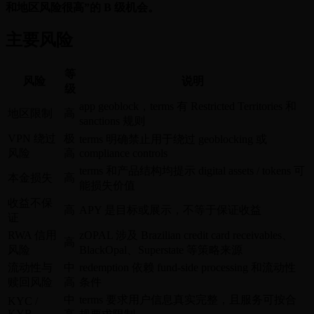
和地区风险很高”的 B 级机会。
主要风险
等
风险
说明
级
app geoblock，terms 有 Restricted Territories 和
地区限制
高
sanctions 规则
VPN 绕过
极
terms 明确禁止用于绕过 geoblocking 或
风险
高
compliance controls
terms 和产品结构均提示 digital assets / tokens 可
本金损失
高
能损失价值
收益不保
高
APY 是目标或展示，不等于保证收益
证
RWA 信用
zOPAL 涉及 Brazilian credit card receivables、
高
风险
BlackOpal、Superstate 等策略来源
流动性与
中
redemption 依赖 fund-side processing 和流动性
赎回风险
高
条件
中
terms 要求用户信息真实完整，且服务可按合
KYC /
KYB