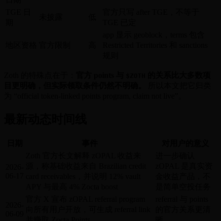
TGE 日
官方只写 after TGE，不等于
未披露
低
期
TGE 已定
app 显示 geoblock，terms 包含
地区资格
官方限制
高
Restricted Territories 和 sanctions
规则
Zoth 的特殊点在于：
官方 points 与
的关系比大多数项
$ZOTH
目更明确，但实际领取条件仍然不明确。
所以本文把它归类
为 “official token-linked points program, claim not live”。
最新动态时间线
日期
事件
对用户的意义
Zoth 官方长文解释 zOPAL 收益来
进一步确认
源，称基础收益来自 Brazilian credit
zOPAL 是真实资
2026-
06-17
card receivables，并说明 12% vault
金收益产品，不
APY 与最高 4% Zocta boost
是简单空投任务
官方 X 宣布 zOPAL referral program
referral 与 points
2026-
向所有用户开放，可生成 referral link
的官方关系更清
06-09
并赚取 Zocta Points
晰