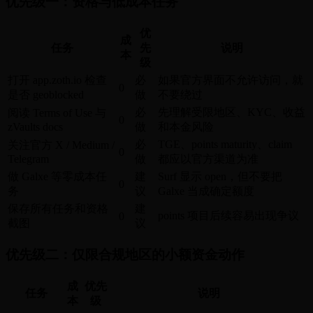
优先级一：资格与低成本任务
优
成
任务
先
说明
本
级
打开 app.zoth.io 检查
必
如果官方界面不允许访问，就
0
是否 geoblocked
做
不要绕过
必
先理解受限地区、KYC、收益
阅读 Terms of Use 与
0
zVaults docs
做
和本金风险
必
TGE、points maturity、claim
关注官方 X / Medium /
0
Telegram
做
都应以官方渠道为准
做 Galxe 等零成本任
建
Surf 显示 open，但不要把
0
务
议
Galxe 当成确定额度
保存所有任务和资格
建
points 项目后续容易出现争议
0
截图
议
优先级二：仅限合规地区的小额资金动作
成
优先
任务
说明
本
级