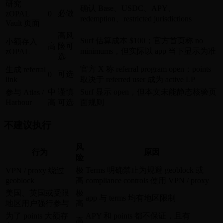
研究
确认 Base、USDC、APY、
必做
zOPAL
0
redemption、restricted jurisdictions
Vault 页面
高风
Surf 估算成本 $100；官方首页称 no
小额存入
高
险可
minimums，但实际以 app 当下显示为准
zOPAL
选
官方 X 称 referral program open；points
生成 referral
可选
0
link
取决于 referred user 成为 active LP
中
谨慎
Surf 显示 open，但本文未能静态核验页
参与 Atlas /
Harbour
高
可选
面规则
不建议执行
风
行为
原因
险
极
Terms 明确禁止为规避 geoblock 或
VPN / proxy 绕过
geoblock
高
compliance controls 使用 VPN / proxy
美国、英国或受限
极
app 与 terms 均有地区限制
地区用户强行参与
高
为了 points 大额存
APY 和 points 都不保证，且有
高