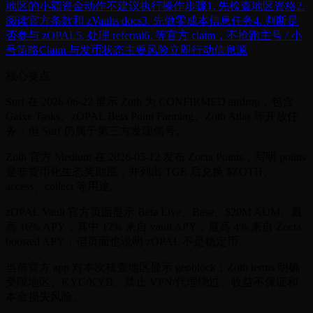
地区的小额资金动作
不建议执行
操作步骤
1. 先检查地区资格
2.
阅读官方条款和 zVaults docs
3. 先做零成本信息任务
4. 判断是
否参与 zOPAL
5. 处理 referral
6. 等官方 claim，不抢跑
主号 / 小
号策略
Claim 与发币状态
主要风险
立即行动
信息源
核心要点
Surf 在 2026-06-22 显示 Zoth 为 CONFIRMED airdrop，包含
Galxe Tasks、zOPAL Beta Point Farming、Zoth Atlas 等开放任
务；但 Surf 仍属于第三方发现信号。
Zoth 官方 Medium 在 2026-05-12 发布 Zocta Points，写明 points
是非货币化生态奖励层，并列出 TGE 后兑换 $ZOTH、
access、collect 等用途。
zOPAL Vault 官方页面显示 Beta Live、Base、$20M AUM、最
高 16% APY，其中 12% 来自 vault APY，最高 4% 来自 Zocta
boosted APY；但页面也说明 zOPAL 不是稳定币。
当前官方 app 对本次核查地区显示 geoblock；Zoth terms 明确
受限地区、KYC/KYB、禁止 VPN/代理绕过、收益不保证和
本金损失风险。