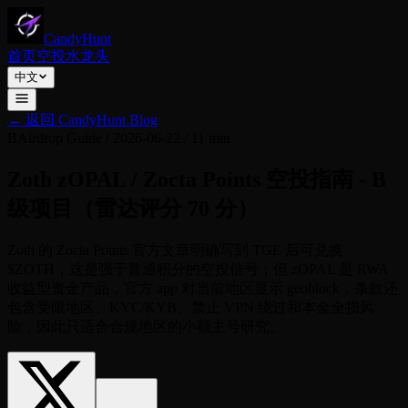
CandyHunt
首页
空投
水龙头
中文
←
返回 CandyHunt Blog
B
Airdrop Guide
/
2026-06-22
/
11 min
Zoth zOPAL / Zocta Points 空投指南 - B
级项目（雷达评分 70 分）
Zoth 的 Zocta Points 官方文章明确写到 TGE 后可兑换
$ZOTH，这是强于普通积分的空投信号；但 zOPAL 是 RWA
收益型资金产品，官方 app 对当前地区显示 geoblock，条款还
包含受限地区、KYC/KYB、禁止 VPN 绕过和本金全损风
险，因此只适合合规地区的小额主号研究。