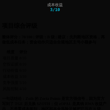
成本收益
3
/
10
项目综合评级
整体评分：70/100 | 评级：B 级 | 建议：先判断地区资格，再
做低成本任务；资金动作只适合合规地区主号小额参与
维度
评分
项目质量
8/10
空投证据
8/10
行动价值
6/10
成本收益
3/10
竞争强度
5/10
风险控制
4/10
一句话结论：Zoth 的 Zocta Points 是官方强信号，因为官方
写到了 TGE 后兑换 $ZOTH；但 zOPAL 是真钱 RWA 收益产
品，不是零成本签到，地区和本金风险足够把它压在 B 级。