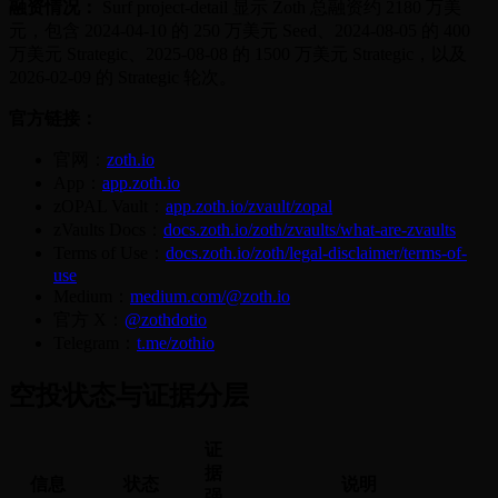
融资情况：
Surf project-detail 显示 Zoth 总融资约 2180 万美
元，包含 2024-04-10 的 250 万美元 Seed、2024-08-05 的 400
万美元 Strategic、2025-08-08 的 1500 万美元 Strategic，以及
2026-02-09 的 Strategic 轮次。
官方链接：
官网：
zoth.io
App：
app.zoth.io
zOPAL Vault：
app.zoth.io/zvault/zopal
zVaults Docs：
docs.zoth.io/zoth/zvaults/what-are-zvaults
Terms of Use：
docs.zoth.io/zoth/legal-disclaimer/terms-of-
use
Medium：
medium.com/@zoth.io
官方 X：
@zothdotio
Telegram：
t.me/zothio
空投状态与证据分层
证
据
信息
状态
说明
强